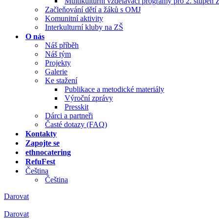
Multikulturní vzdělávací programy pro 2. stupeň 
Začleňování dětí a žáků s OMJ
Komunitní aktivity
Interkulturní kluby na ZŠ
O nás
Náš příběh
Náš tým
Projekty
Galerie
Ke stažení
Publikace a metodické materiály
Výroční zprávy
Presskit
Dárci a partneři
Časté dotazy (FAQ)
Kontakty
Zapojte se
ethnocatering
RefuFest
Čeština
Čeština
Darovat
Darovat