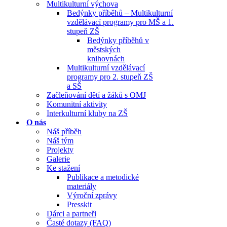
Multikulturní výchova
Bedýnky příběhů – Multikulturní
vzdělávací programy pro MŠ a 1.
stupeň ZŠ
Bedýnky příběhů v
městských
knihovnách
Multikulturní vzdělávací
programy pro 2. stupeň ZŠ
a SŠ
Začleňování dětí a žáků s OMJ
Komunitní aktivity
Interkulturní kluby na ZŠ
O nás
Náš příběh
Náš tým
Projekty
Galerie
Ke stažení
Publikace a metodické
materiály
Výroční zprávy
Presskit
Dárci a partneři
Časté dotazy (FAQ)