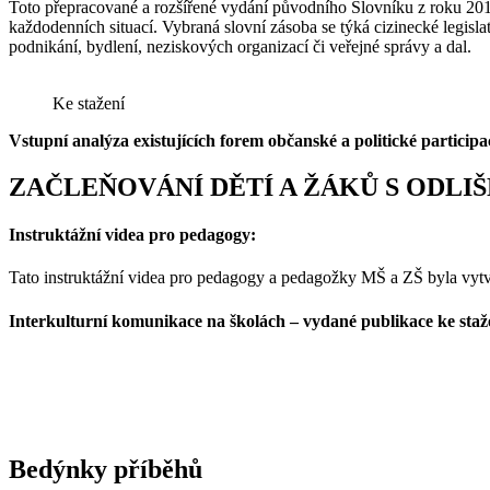
Toto přepracované a rozšířené vydání původního Slovníku z roku 20
každodenních situací. Vybraná slovní zásoba se týká cizinecké legislat
podnikání, bydlení, neziskových organizací či veřejné správy a dal.
Ke stažení
Vstupní analýza existujících forem občanské a politické particip
ZAČLEŇOVÁNÍ DĚTÍ A ŽÁKŮ S ODL
Instruktážní videa pro pedagogy:
Tato instruktážní videa pro pedagogy a pedagožky MŠ a ZŠ byla vy
Interkulturní komunikace na školách – vydané publikace ke staž
Bedýnky příběhů