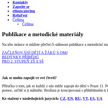
Kontakty
Zapojte se
ethnocatering
RefuFest
Čeština
Čeština
Publikace a metodické materiály
Na této stránce si můžete přečíst či stáhnout publikace a metodické m
ZAČLEŇOVÁNÍ DĚTÍ A ŽÁKŮ S OMJ
BEDÝNKY PŘÍBĚHŮ
PRO 2. STUPEŇ ZŠ A SŠ
Jak se mohu zapojit ve své čtvrti?
Příručka o tom, jak se každý z nás může zapojit do dění v Praze 11. P
pomoc, určitě si ji stáhněte. Brožura je koncipovaná s přihlédnutím k 
Ke stažení v následujících jazycích:
CZ
,
EN
,
RU
,
VT
,
ES
,
UA