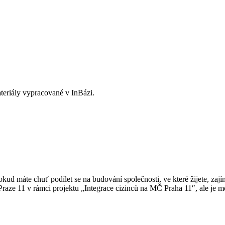
ateriály vypracované v InBázi.
okud máte chuť podílet se na budování společnosti, ve které žijete, zaj
Praze 11 v rámci projektu „Integrace cizinců na MČ Praha 11″, ale je mo