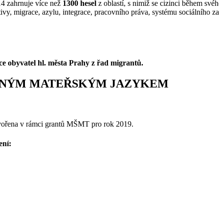
14 zahrnuje více než
1300 hesel
z oblastí, s nimiž se cizinci během svéh
ivy, migrace, azylu, integrace, pracovního práva, systému sociálního zab
ace obyvatel hl. města Prahy z řad migrantů.
IŠNÝM MATEŘSKÝM JAZYKEM
tvořena v rámci grantů MŠMT pro rok 2019.
ení: