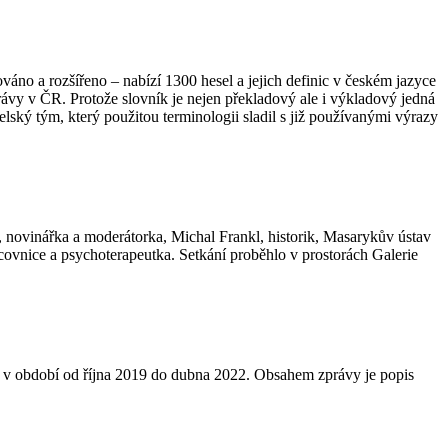
no a rozšířeno – nabízí 1300 hesel a jejich definic v českém jazyce
rávy v ČR. Protože slovník je nejen překladový ale i výkladový jedná
elský tým, který použitou terminologii sladil s již používanými výrazy
i, novinářka a moderátorka, Michal Frankl, historik, Masarykův ústav
ovnice a psychoterapeutka. Setkání proběhlo v prostorách Galerie
ovy v období od října 2019 do dubna 2022. Obsahem zprávy je popis