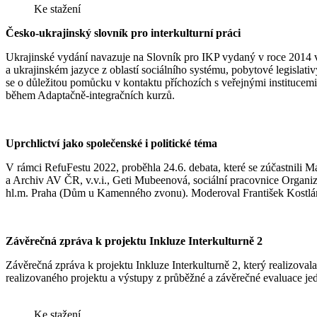
Ke stažení
Česko-ukrajinský slovník pro interkulturní práci
Ukrajinské vydání navazuje na Slovník pro IKP vydaný v roce 2014 v 
a ukrajinském jazyce z oblastí sociálního systému, pobytové legislat
se o důležitou pomůcku v kontaktu příchozích s veřejnými institucemi.
během Adaptačně-integračních kurzů.
Uprchlictví jako společenské i politické téma
V rámci RefuFestu 2022, proběhla 24.6. debata, které se zúčastnili M
a Archiv AV ČR, v.v.i., Geti Mubeenová, sociální pracovnice Organi
hl.m. Praha (Dům u Kamenného zvonu). Moderoval František Kostl
Závěrečná zpráva k projektu Inkluze Interkulturně 2
Závěrečná zpráva k projektu Inkluze Interkulturně 2, který realizova
realizovaného projektu a výstupy z průběžné a závěrečné evaluace jed
Ke stažení