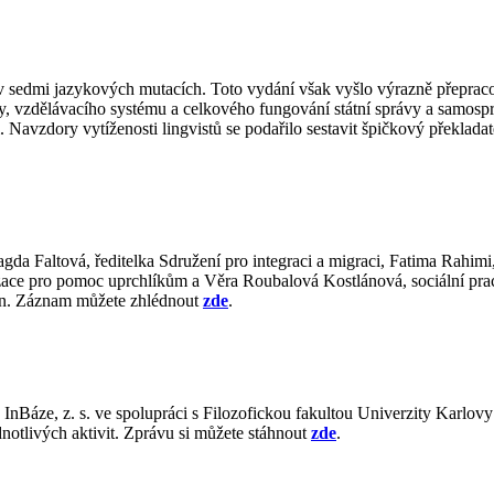
sedmi jazykových mutacích. Toto vydání však vyšlo výrazně přepracová
ivy, vzdělávacího systému a celkového fungování státní správy a samosp
 Navzdory vytíženosti lingvistů se podařilo sestavit špičkový překladat
agda Faltová, ředitelka Sdružení pro integraci a migraci, Fatima Rahim
zace pro pomoc uprchlíkům a Věra Roubalová Kostlánová, sociální prac
án. Záznam můžete zhlédnout
zde
.
la InBáze, z. s. ve spolupráci s Filozofickou fakultou Univerzity Karl
notlivých aktivit. Zprávu si můžete stáhnout
zde
.