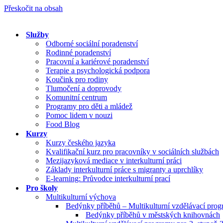
Přeskočit na obsah
Služby
Odborné sociální poradenství
Rodinné poradenství
Pracovní a kariérové poradenství
Terapie a psychologická podpora
Koučink pro rodiny
Tlumočení a doprovody
Komunitní centrum
Programy pro děti a mládež
Pomoc lidem v nouzi
Food Blog
Kurzy
Kurzy českého jazyka
Kvalifikační kurz pro pracovníky v sociálních službách
Mezijazyková mediace v interkulturní práci
Základy interkulturní práce s migranty a uprchlíky
E-learning: Průvodce interkulturní prací
Pro školy
Multikulturní výchova
Bedýnky příběhů – Multikulturní vzdělávací pro
Bedýnky příběhů v městských knihovnách