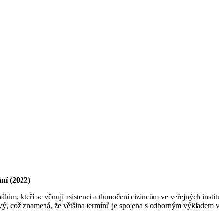
ání (2022)
lům, kteří se věnují asistenci a tlumočení cizincům ve veřejných institu
ý, což znamená, že většina termínů je spojena s odborným výkladem v