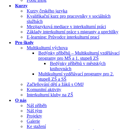
Food Blog
Kurzy
Kurzy českého jazyka
Kvalifikační kurz pro pracovníky v sociálních
službách
Mezijazyková mediace v interkulturní práci
Základy interkulturní práce s migranty a uprchlíky
E-learning: Průvodce interkulturní prací
Pro školy
Multikulturní výchova
Bedýnky příběhů – Multikulturní vzdělávací
programy pro MŠ a 1. stupeň ZŠ
Bedýnky příběhů v městských
knihovnách
Multikulturní vzdělávací programy pro 2.
stupeň ZŠ a SŠ
Začleňování dětí a žáků s OMJ
Komunitní aktivity
Interkulturní kluby na ZŠ
O nás
Náš příběh
Náš tým
Projekty
Galerie
Ke stažení