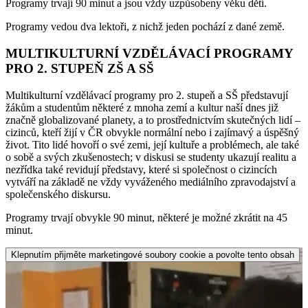
Programy trvají 90 minut a jsou vždy uzpůsobeny věku dětí.
Programy vedou dva lektoři, z nichž jeden pochází z dané země.
MULTIKULTURNÍ VZDĚLÁVACÍ PROGRAMY
PRO 2. STUPEŇ ZŠ A SŠ
Multikulturní vzdělávací programy pro 2. stupeň a SŠ představují
žákům a studentům některé z mnoha zemí a kultur naší dnes již
značně globalizované planety, a to prostřednictvím skutečných lidí –
cizinců, kteří žijí v ČR obvykle normální nebo i zajímavý a úspěšný
život. Tito lidé hovoří o své zemi, její kultuře a problémech, ale také
o sobě a svých zkušenostech; v diskusi se studenty ukazují realitu a
nezřídka také revidují představy, které si společnost o cizincích
vytváří na základě ne vždy vyváženého mediálního zpravodajství a
společenského diskursu.
Programy trvají obvykle 90 minut, některé je možné zkrátit na 45
minut.
Klepnutím přijměte marketingové soubory cookie a povolte tento obsah