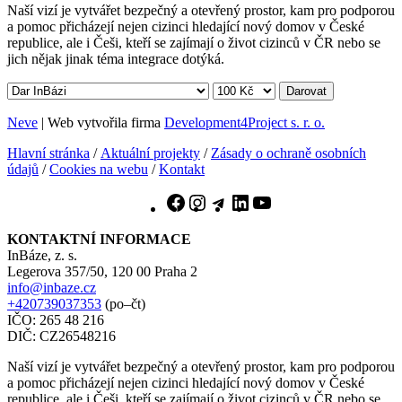
Naší vizí je vytvářet bezpečný a otevřený prostor, kam pro podporou
a pomoc přicházejí nejen cizinci hledající nový domov v České
republice, ale i Češi, kteří se zajímají o život cizinců v ČR nebo se
jich nějak jinak téma integrace dotýká.
Darovat
Neve
| Web vytvořila firma
Development4Project s. r. o.
Hlavní stránka
/
Aktuální projekty
/
Zásady o ochraně osobních
údajů
/
Cookies na webu
/
Kontakt
Facebook
Instagram
Telegram
LinkedIn
YouTube
KONTAKTNÍ INFORMACE
InBáze, z. s.
Legerova 357/50, 120 00 Praha 2
info@inbaze.cz
+420739037353
(po–čt)
IČO: 265 48 216
DIČ: CZ26548216
Naší vizí je vytvářet bezpečný a otevřený prostor, kam pro podporou
a pomoc přicházejí nejen cizinci hledající nový domov v České
republice, ale i Češi, kteří se zajímají o život cizinců v ČR nebo se