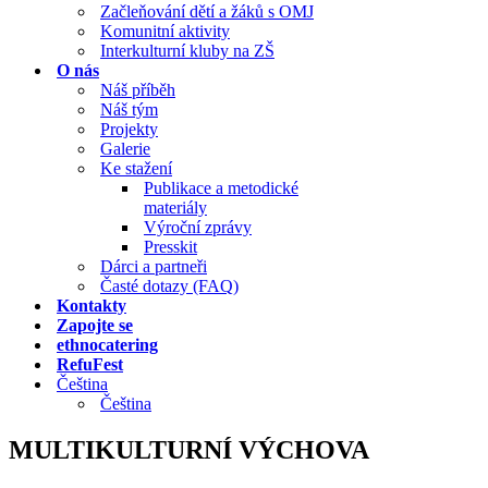
Začleňování dětí a žáků s OMJ
Komunitní aktivity
Interkulturní kluby na ZŠ
O nás
Náš příběh
Náš tým
Projekty
Galerie
Ke stažení
Publikace a metodické
materiály
Výroční zprávy
Presskit
Dárci a partneři
Časté dotazy (FAQ)
Kontakty
Zapojte se
ethnocatering
RefuFest
Čeština
Čeština
MULTIKULTURNÍ VÝCHOVA