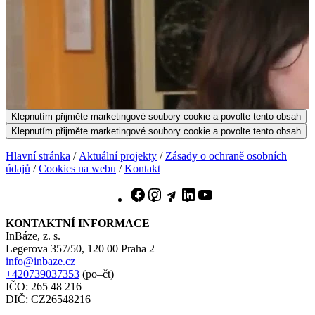
Klepnutím přijměte marketingové soubory cookie a povolte tento obsah
Klepnutím přijměte marketingové soubory cookie a povolte tento obsah
Hlavní stránka
/
Aktuální projekty
/
Zásady o ochraně osobních
údajů
/
Cookies na webu
/
Kontakt
Facebook
Instagram
Telegram
LinkedIn
YouTube
KONTAKTNÍ INFORMACE
InBáze, z. s.
Legerova 357/50, 120 00 Praha 2
info@inbaze.cz
+420739037353
(po–čt)
IČO: 265 48 216
DIČ: CZ26548216