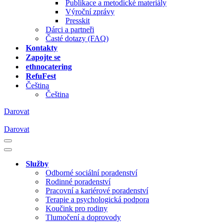
Publikace a metodické materiály
Výroční zprávy
Presskit
Dárci a partneři
Časté dotazy (FAQ)
Kontakty
Zapojte se
ethnocatering
RefuFest
Čeština
Čeština
Darovat
Darovat
Navigační
menu
Navigační
menu
Služby
Odborné sociální poradenství
Rodinné poradenství
Pracovní a kariérové poradenství
Terapie a psychologická podpora
Koučink pro rodiny
Tlumočení a doprovody