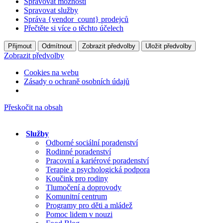
Spravovat možnosti
Spravovat služby
Správa {vendor_count} prodejců
Přečtěte si více o těchto účelech
Přijmout
Odmítnout
Zobrazit předvolby
Uložit předvolby
Zobrazit předvolby
Cookies na webu
Zásady o ochraně osobních údajů
Přeskočit na obsah
Služby
Odborné sociální poradenství
Rodinné poradenství
Pracovní a kariérové poradenství
Terapie a psychologická podpora
Koučink pro rodiny
Tlumočení a doprovody
Komunitní centrum
Programy pro děti a mládež
Pomoc lidem v nouzi