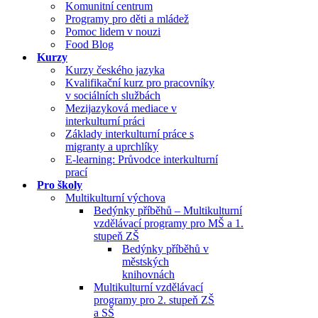
Komunitní centrum
Programy pro děti a mládež
Pomoc lidem v nouzi
Food Blog
Kurzy
Kurzy českého jazyka
Kvalifikační kurz pro pracovníky
v sociálních službách
Mezijazyková mediace v
interkulturní práci
Základy interkulturní práce s
migranty a uprchlíky
E-learning: Průvodce interkulturní
prací
Pro školy
Multikulturní výchova
Bedýnky příběhů – Multikulturní
vzdělávací programy pro MŠ a 1.
stupeň ZŠ
Bedýnky příběhů v
městských
knihovnách
Multikulturní vzdělávací
programy pro 2. stupeň ZŠ
a SŠ