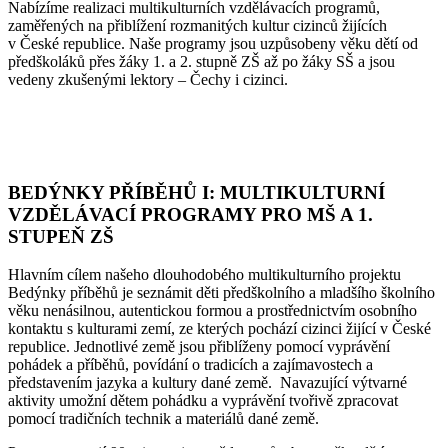
Nabízíme realizaci multikulturních vzdělávacích programů,
zaměřených na přiblížení rozmanitých kultur cizinců žijících
v České republice. Naše programy jsou uzpůsobeny věku dětí od
předškoláků přes žáky 1. a 2. stupně ZŠ až po žáky SŠ a jsou
vedeny zkušenými lektory – Čechy i cizinci.
JAK S ŽÁKY MLUVIT O VÁLCE NA UKRAJINĚ?
Podklady pro učitele pro 1. a 2. stupeň ZŠ / Materiály ke stažení:
Úvodní
informace
a
Aktivity
BEDÝNKY PŘÍBĚHŮ I: MULTIKULTURNÍ
VZDĚLÁVACÍ PROGRAMY PRO MŠ A 1.
STUPEŇ ZŠ
Hlavním cílem našeho dlouhodobého multikulturního projektu
Bedýnky příběhů je seznámit děti předškolního a mladšího školního
věku nenásilnou, autentickou formou a prostřednictvím osobního
kontaktu s kulturami zemí, ze kterých pochází cizinci žijící v České
republice. Jednotlivé země jsou přiblíženy pomocí vyprávění
pohádek a příběhů, povídání o tradicích a zajímavostech a
představením jazyka a kultury dané země. Navazující výtvarné
aktivity umožní dětem pohádku a vyprávění tvořivě zpracovat
pomocí tradičních technik a materiálů dané země.