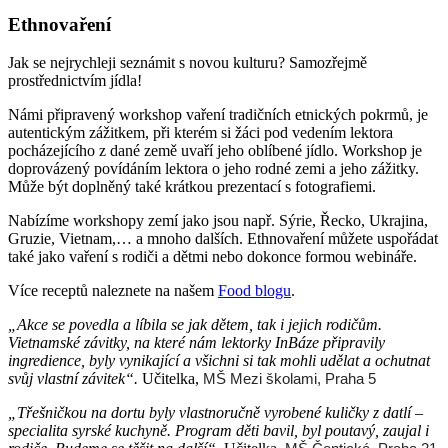
Ethnovaření
Jak se nejrychleji seznámit s novou kulturu? Samozřejmě
prostřednictvím jídla!
Námi připravený workshop vaření tradičních etnických pokrmů, je
autentickým zážitkem, při kterém si žáci pod vedením lektora
pocházejícího z dané země uvaří jeho oblíbené jídlo. Workshop je
doprovázený povídáním lektora o jeho rodné zemi a jeho zážitky.
Může být doplněný také krátkou prezentací s fotografiemi.
Nabízíme workshopy zemí jako jsou např. Sýrie, Řecko, Ukrajina,
Gruzie, Vietnam,… a mnoho dalších. Ethnovaření můžete uspořádat
také jako vaření s rodiči a dětmi nebo dokonce formou webináře.
Více receptů naleznete na našem
Food blogu
.
„Akce se povedla a líbila se jak dětem, tak i jejich rodičům.
Vietnamské závitky, na které nám lektorky InBáze připravily
ingredience, byly vynikající a všichni si tak mohli udělat a ochutnat
svůj vlastní závitek“.
Učitelka,
MŠ Mezi školami, Praha 5
„Třešničkou na dortu byly vlastnoručně vyrobené kuličky z datlí –
specialita syrské kuchyně. Program děti bavil, byl poutavý, zaujal i