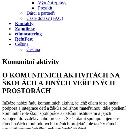
Výroční zprávy
Presskit
Dárci a partneři
Časté dotazy (FAQ)
Kontakty
Zapojte se
ethnocatering
RefuFest
Čeština
Čeština
Komunitní aktivity
O KOMUNITNÍCH AKTIVITÁCH NA
ŠKOLÁCH A JINÝCH VEŘEJNÝCH
PROSTORÁCH
InBáze nabízí řadu komunitních aktivit, jejichž cílem je zejména
podpora a integrace dětí a žáků s odlišnou mateřštinou, dále posílení
komunitní role škol, spolupráce s dalšími institucemi a jejich
zapojení do vzdělávacího procesu. Se školami spolupracujeme v
rámci našich dlouhodobých i ročních projektů, ale také v rámci
projektů samotných škol nebo městských částí.