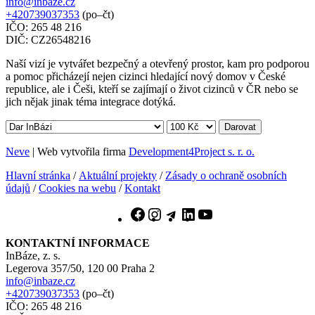
info@inbaze.cz
+420739037353
(po–čt)
IČO: 265 48 216
DIČ: CZ26548216
Naší vizí je vytvářet bezpečný a otevřený prostor, kam pro podporou
a pomoc přicházejí nejen cizinci hledající nový domov v České
republice, ale i Češi, kteří se zajímají o život cizinců v ČR nebo se
jich nějak jinak téma integrace dotýká.
Darovat
Neve
| Web vytvořila firma
Development4Project s. r. o.
Hlavní stránka
/
Aktuální projekty
/
Zásady o ochraně osobních
údajů
/
Cookies na webu
/
Kontakt
Facebook
Instagram
Telegram
LinkedIn
YouTube
KONTAKTNÍ INFORMACE
InBáze, z. s.
Legerova 357/50, 120 00 Praha 2
info@inbaze.cz
+420739037353
(po–čt)
IČO: 265 48 216