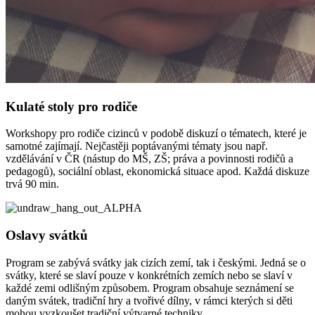
Kulaté stoly pro rodiče
Workshopy pro rodiče cizinců v podobě diskuzí o tématech, které je
samotné zajímají. Nejčastěji poptávanými tématy jsou např.
vzdělávání v ČR (nástup do MŠ, ZŠ; práva a povinnosti rodičů a
pedagogů), sociální oblast, ekonomická situace apod. Každá diskuze
trvá 90 min.
Oslavy svátků
Program se zabývá svátky jak cizích zemí, tak i českými. Jedná se o
svátky, které se slaví pouze v konkrétních zemích nebo se slaví v
každé zemi odlišným způsobem. Program obsahuje seznámení se
daným svátek, tradiční hry a tvořivé dílny, v rámci kterých si děti
mohou vyzkoušet tradiční výtvarné techniky.