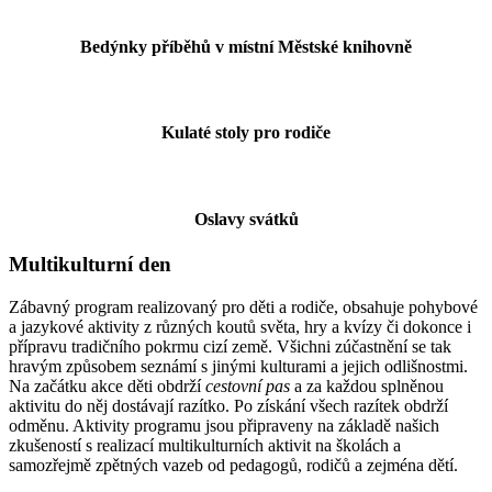
Bedýnky příběhů v místní Městské knihovně
Kulaté stoly pro rodiče
Oslavy svátků
Multikulturní den
Zábavný program realizovaný pro děti a rodiče,
obsahuje pohybové
a jazykové aktivity z různých koutů světa, hry a kvízy či dokonce i
přípravu tradičního pokrmu cizí země. Všichni zúčastnění se tak
hravým způsobem seznámí s jinými kulturami a jejich odlišnostmi.
Na začátku akce děti obdrží
cestovní pas
a za každou splněnou
aktivitu do něj dostávají razítko. Po získání všech razítek obdrží
odměnu. Aktivity programu jsou
připraveny na základě našich
zkušeností s realizací multikulturních aktivit na školách a
samozřejmě zpětných vazeb od pedagogů, rodičů a zejména dětí.