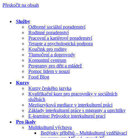
Přeskočit na obsah
Služby
Odborné sociální poradenství
Rodinné poradenství
Pracovní a kariérové poradenství
Terapie a psychologická podpora
Koučink pro rodiny
Tlumočení a doprovody
Komunitní centrum
Programy pro děti a mládež
Pomoc lidem v nouzi
Food Blog
Kurzy
Kurzy českého jazyka
Kvalifikační kurz pro pracovníky v sociálních
službách
Mezijazyková mediace v interkulturní práci
Základy interkulturní práce s migranty a uprchlíky
E-learning: Průvodce interkulturní prací
Pro školy
Multikulturní výchova
Bedýnky příběhů – Multikulturní vzdělávací