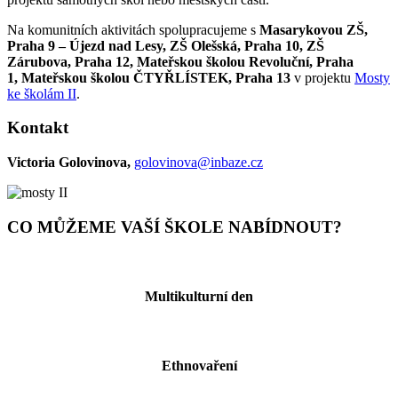
Na komunitních aktivitách spolupracuje
me s
Masarykovou ZŠ,
Praha 9 – Újezd nad Lesy, ZŠ Olešská, Praha 10, ZŠ
Zárubova,
Praha 12,
Mateřskou školou Revoluční, Praha
1,
Mateřskou školou ČTYŘLÍSTEK, Praha 13
v projektu
Mosty
ke školám II
.
Kontakt
Victoria Golovinova,
golovinova@inbaze.cz
CO MŮŽEME VAŠÍ ŠKOLE NABÍDNOUT?
Multikulturní den
Ethnovaření