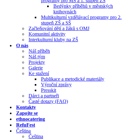
programy pro MŠ a 1. stupeň ZŠ
Bedýnky příběhů v městských
knihovnách
Multikulturní vzdělávací programy pro 2.
stupeň ZŠ a SŠ
Začleňování dětí a žáků s OMJ
Komunitní aktivity
Interkulturní kluby na ZŠ
O nás
Náš příběh
Náš tým
Projekty
Galerie
Ke stažení
Publikace a metodické materiály
Výroční zprávy
Presskit
Dárci a partneři
Časté dotazy (FAQ)
Kontakty
Zapojte se
ethnocatering
RefuFest
Čeština
Čeština