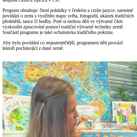
Program obsahuje: čtení pohádky v českém a cizím jazyce, samotné
povídání o zemi s využitím mapy světa, fotografií, ukázek tradičních
předmětů, tance či hudby. Poté si mohou děti ve výtvarné části
vyzkoušet zpracování pomocí tradiční výtvarné techniky země.
Součástí programu je také ochutnávka tradičního pokrmu.
Aby bylo povídání co nejautentičtější, programem děti provází
lektoři pocházející z dané země.