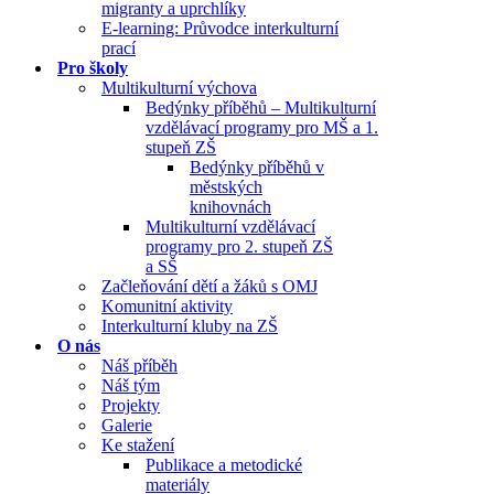
migranty a uprchlíky
E-learning: Průvodce interkulturní
prací
Pro školy
Multikulturní výchova
Bedýnky příběhů – Multikulturní
vzdělávací programy pro MŠ a 1.
stupeň ZŠ
Bedýnky příběhů v
městských
knihovnách
Multikulturní vzdělávací
programy pro 2. stupeň ZŠ
a SŠ
Začleňování dětí a žáků s OMJ
Komunitní aktivity
Interkulturní kluby na ZŠ
O nás
Náš příběh
Náš tým
Projekty
Galerie
Ke stažení
Publikace a metodické
materiály