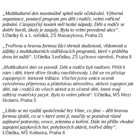
„Multikulturní den maximálně splnil naše očekávání. Výborná
organizace, poutavý program pro děti i rodiče, velmi vstřícné
jednání. Cizojazyčný koutek měl hezké nápady. Děti a rodiče se
dobře bavili, úkoly je zaujaly. Byla to velmi povedená akce“.
Učitelky 0. a 1. ročníků,
ZŠ Masarykova, Praha 21
„Tvořivou a hravou formou žáci shrnuli zkušenosti, vědomosti a
zážitky z multikulturních vzdělávacích programů, které v průběhu
dvou let zažili“.
Učitelka 3.ročníku,
ZŠ Lyčkovo náměstí, Praha 8
„Multikulturní den se povedl. Děti a rodiče byli nadšeni. Přišli k
nám i děti, které dříve školku navštěvovaly. Líbil se mi přístup
zapojených lektorek InBáze. Všichni jsme velice ocenili
vytvořenou příjemnou a přátelskou atmosféru, aktivní zapojení jak
dětí, tak i rodičů do všech aktivit a to včetně dětí, které mají
odlišný mateřský jazyk. Bylo to velmi pěkné“.
Učitelka,
MŠ Mezi
školami, Praha 5
„Líbilo se mi využití společenské hry Víme, co jíme – děti hravou
formou zjistili, co se v které zemi jí, naučily se poznávat různé
zajímavé potraviny, ovoce, zeleninu a koření. Dále mi přišlo vhodné
zapojení jazykových her, pohybových aktivit, tvořivé dílny“.
Učitelka,
MŠ Kotlaska, Praha 8