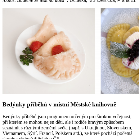
rodiče. Budeme se těšit na další“.
Učitelka,
MŠ Čentická, Praha 21
Bedýnky příběhů v místní Městské knihovně
Bedýnky příběhů jsou programem určeným pro širokou veřejnost,
při kterém se mohou nejen děti, ale i rodiče hravým způsobem
seznámit s různými zeměmi světa (např. s Ukrajinou, Slovenskem,
Vietnamem, Sýrií, Francií, Polskem atd.), ze které pochází početná
skupina cizinců žijících v ČR.