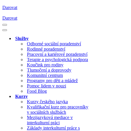
Darovat
Darovat
Navigační
menu
Navigační
menu
Služby
Odborné sociální poradenství
Rodinné poradenství
Pracovní a kariérové poradenství
Terapie a psychologická podpora
Koučink pro rodiny
Tlumočení a doprovody
Komunitní centrum
Programy pro děti a mládež
Pomoc lidem v nouzi
Food Blog
Kurzy
Kurzy českého jazyka
Kvalifikační kurz pro pracovníky
v sociálních službách
Mezijazyková mediace v
interkulturní práci
Základy interkulturní práce s