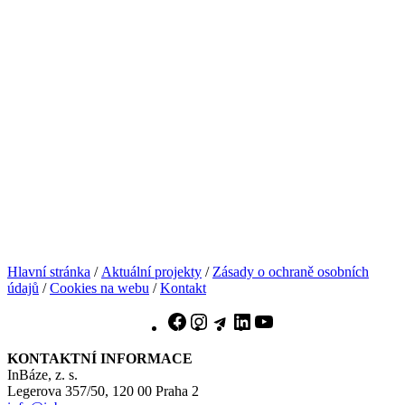
Hlavní stránka
/
Aktuální projekty
/
Zásady o ochraně osobních
údajů
/
Cookies na webu
/
Kontakt
Facebook
Instagram
Telegram
LinkedIn
YouTube
KONTAKTNÍ INFORMACE
InBáze, z. s.
Legerova 357/50, 120 00 Praha 2