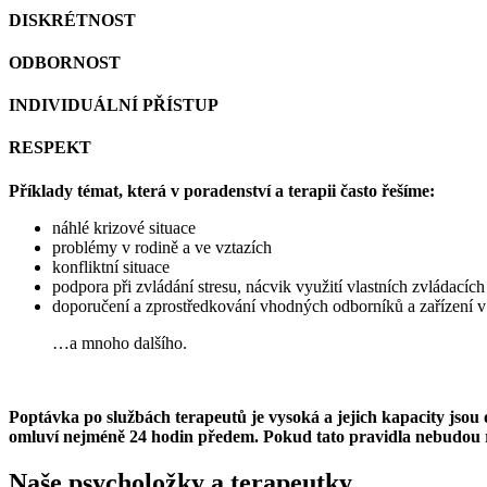
DISKRÉTNOST
ODBORNOST
INDIVIDUÁLNÍ PŘÍSTUP
RESPEKT
Příklady témat, která v poradenství a terapii často řešíme:
náhlé krizové situace
problémy v rodině a ve vztazích
konfliktní situace
podpora při zvládání stresu, nácvik využití vlastních zvládací
doporučení a zprostředkování vhodných odborníků a zařízení v 
…a mnoho dalšího.
Poptávka po službách terapeutů je vysoká a jejich kapacity jsou
omluví nejméně 24 hodin předem. Pokud tato pravidla nebudou r
Naše psycholožky a terapeutky