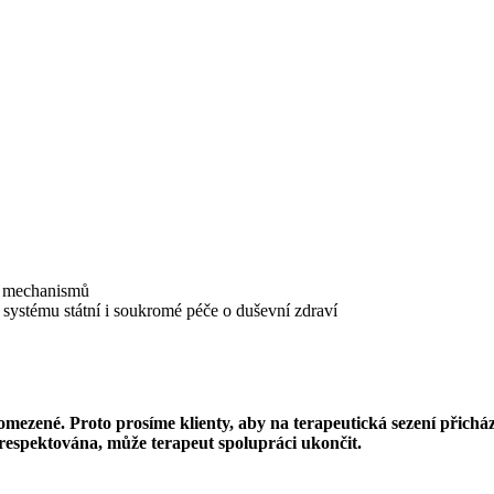
ch mechanismů
systému státní i soukromé péče o duševní zdraví
 omezené. Proto prosíme klienty, aby na terapeutická sezení přichá
espektována, může terapeut spolupráci ukončit.