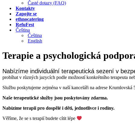
Časté dotazy (FAQ)
Kontakty
Zapojte se
ethnocatering
RefuFest
Čeština
Čeština
English
Terapie a psychologická podpor
Nabízíme individuální terapeutická sezení v bezp
probíhat v různých jazycích podle možností konkrétního terapeuta neb
Službu poskytujeme zejména v naší kanceláři na adrese Krumlovská 5
Naše terapeutické služby jsou poskytovány zdarma.
Nabízíme terapii pro dospělé i děti, jednotlivce i rodiny.
Věříme, že se s terapií budete cítit lépe