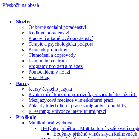
Přeskočit na obsah
Služby
Odborné sociální poradenství
Rodinné poradenství
Pracovní a kariérové poradenství
Terapie a psychologická podpora
Koučink pro rodiny
Tlumočení a doprovody
Komunitní centrum
Programy pro děti a mládež
Pomoc lidem v nouzi
Food Blog
Kurzy
Kurzy českého jazyka
Kvalifikační kurz pro pracovníky v sociálních službách
Mezijazyková mediace v interkulturní práci
Základy interkulturní práce s migranty a uprchlíky
E-learning: Průvodce interkulturní prací
Pro školy
Multikulturní výchova
Bedýnky příběhů – Multikulturní vzdělávací pro
Bedýnky příběhů v městských knihovnách