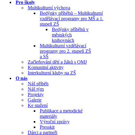
Pro školy
Multikulturní výchova
Bedýnky příběhů – Multikulturní
vzdělávací programy pro MŠ a 1.
stupeň ZŠ
Bedýnky příběhů v
městských
knihovnách
Multikulturní vzdělávací
programy pro 2. stupeň ZŠ
a SŠ
Začleňování dětí a žáků s OMJ
Komunitní aktivity
Interkulturní kluby na ZŠ
O nás
Náš příběh
Náš tým
Projekty
Galerie
Ke stažení
Publikace a metodické
materiály
Výroční zprávy
Presskit
Dárci a partneři