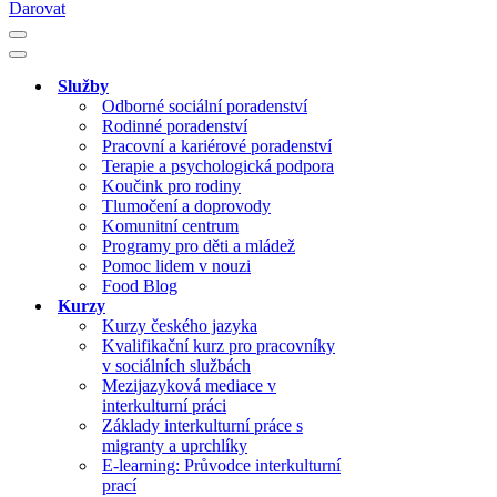
Darovat
Navigační
menu
Navigační
menu
Služby
Odborné sociální poradenství
Rodinné poradenství
Pracovní a kariérové poradenství
Terapie a psychologická podpora
Koučink pro rodiny
Tlumočení a doprovody
Komunitní centrum
Programy pro děti a mládež
Pomoc lidem v nouzi
Food Blog
Kurzy
Kurzy českého jazyka
Kvalifikační kurz pro pracovníky
v sociálních službách
Mezijazyková mediace v
interkulturní práci
Základy interkulturní práce s
migranty a uprchlíky
E-learning: Průvodce interkulturní
prací