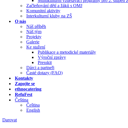
Multikulturní vzdělávací programy pro 2. stupeň 
Začleňování dětí a žáků s OMJ
Komunitní aktivity
Interkulturní kluby na ZŠ
O nás
Náš příběh
Náš tým
Projekty
Galerie
Ke stažení
Publikace a metodické materiály
Výroční zprávy
Presskit
Dárci a partneři
Časté dotazy (FAQ)
Kontakty
Zapojte se
ethnocatering
RefuFest
Čeština
Čeština
English
Darovat