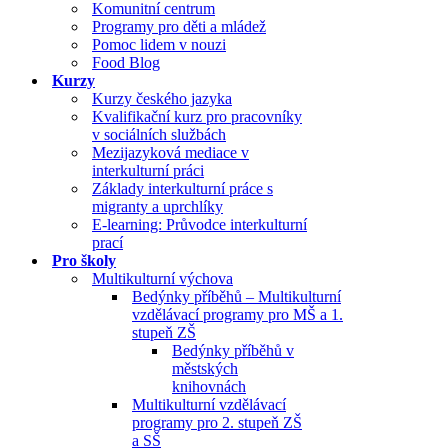
Komunitní centrum
Programy pro děti a mládež
Pomoc lidem v nouzi
Food Blog
Kurzy
Kurzy českého jazyka
Kvalifikační kurz pro pracovníky
v sociálních službách
Mezijazyková mediace v
interkulturní práci
Základy interkulturní práce s
migranty a uprchlíky
E-learning: Průvodce interkulturní
prací
Pro školy
Multikulturní výchova
Bedýnky příběhů – Multikulturní
vzdělávací programy pro MŠ a 1.
stupeň ZŠ
Bedýnky příběhů v
městských
knihovnách
Multikulturní vzdělávací
programy pro 2. stupeň ZŠ
a SŠ