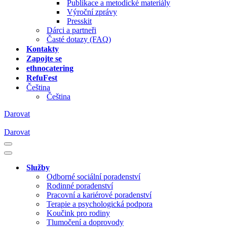
Publikace a metodické materiály
Výroční zprávy
Presskit
Dárci a partneři
Časté dotazy (FAQ)
Kontakty
Zapojte se
ethnocatering
RefuFest
Čeština
Čeština
Darovat
Darovat
Navigační
menu
Navigační
menu
Služby
Odborné sociální poradenství
Rodinné poradenství
Pracovní a kariérové poradenství
Terapie a psychologická podpora
Koučink pro rodiny
Tlumočení a doprovody