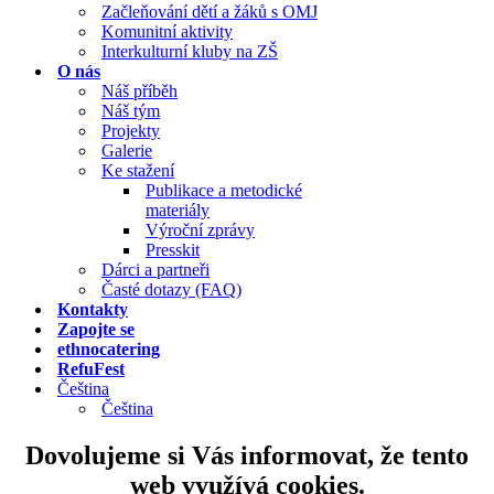
Začleňování dětí a žáků s OMJ
Komunitní aktivity
Interkulturní kluby na ZŠ
O nás
Náš příběh
Náš tým
Projekty
Galerie
Ke stažení
Publikace a metodické
materiály
Výroční zprávy
Presskit
Dárci a partneři
Časté dotazy (FAQ)
Kontakty
Zapojte se
ethnocatering
RefuFest
Čeština
Čeština
Dovolujeme si Vás informovat, že tento
web využívá cookies.