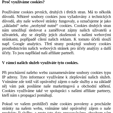
Proč využíváme cookies?
Používáme cookies prvních, druhých i třetích stran. Má to několik
důvodů. Některé soubory cookies jsou vyžadovány z technických
důvodů, aby naše webové stránky fungovaly, a označujeme je jako
„
základní
“
nebo
„
nezbytně nutné
“
cookies. Cookies druhých stran
nám umožňují sledovat a zaměřovat zájmy našich uživatelů a
uživatelek, aby se zlepšily jejich zkušenosti s našimi webovými
stránkami, popřípadě cílení našich reklam. K tomuto účelů slouží
např. Google analytics. Třetí strany poskytují soubory cookies
prostřednictvím našich webových stránek pro účely analýzy a další
účely. To jsou například naši affiliate partneři.
V rámci našich služeb využíváte tyto cookies.
Při procházení našeho webu zaznamenáváme soubory cookies typu
IP adresy. Tyto informace využíváme k zlepšování našich služeb.
Vnímáme zde totiž váš oprávněný zájem o naše služby a na základě
něj vám pak posíláme naše marketingová a obchodní sdělení.
Cookies využíváme také ve spolupráci s našimi affiliate partnery,
kteří nám s propagací pomáhají.
Pokud ve vašem prohlížeči máte cookies povoleny a procházíte
stránky na našem webu, vnímáme také oprávněný zájem o naše
produkty či služby, a proto tato data zpracováváme, abychom vám