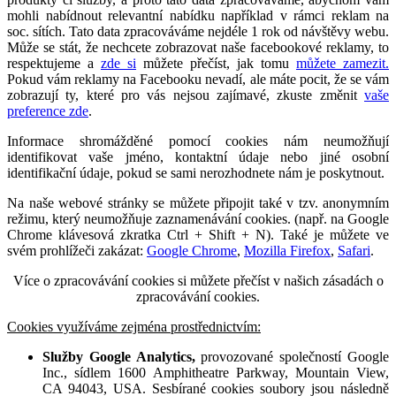
mohli nabídnout relevantní nabídku například v rámci reklam na
soc. sítích. Tato data zpracováváme nejdéle 1 rok od návštěvy webu.
Může se stát, že nechcete zobrazovat naše facebookové reklamy, to
respektujeme a
zde si
můžete přečíst, jak tomu
můžete zamezit.
Pokud vám reklamy na Facebooku nevadí, ale máte pocit, že se vám
zobrazují ty, které pro vás nejsou zajímavé, zkuste změnit
vaše
preference zde
.
Informace shromážděné pomocí cookies nám neumožňují
identifikovat vaše jméno, kontaktní údaje nebo jiné osobní
identifikační údaje, pokud se sami nerozhodnete nám je poskytnout.
Na naše webové stránky se můžete připojit také v tzv. anonymním
režimu, který neumožňuje zaznamenávání cookies. (např. na Google
Chrome klávesová zkratka Ctrl + Shift + N). Také je můžete ve
svém prohlížeči zakázat:
Google Chrome
,
Mozilla Firefox
,
Safari
.
Více o zpracovávání cookies si můžete přečíst v našich zásadách o
zpracovávání cookies.
Cookies využíváme zejména prostřednictvím:
Služby Google Analytics,
provozované společností Google
Inc., sídlem 1600 Amphitheatre Parkway, Mountain View,
CA 94043, USA. Sesbírané cookies soubory jsou následně