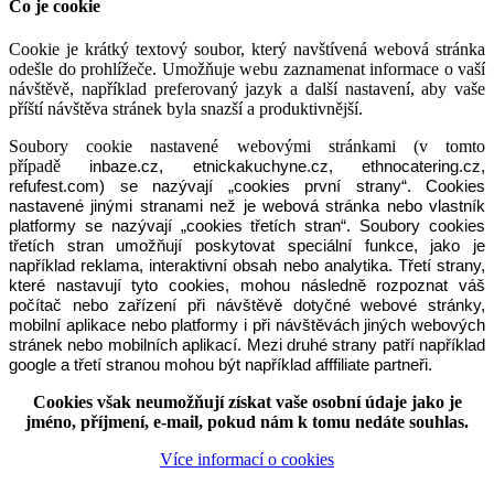
Co je cookie
Cookie je krátký textový soubor, který navštívená webová stránka
odešle do prohlížeče. Umožňuje webu zaznamenat informace o vaší
návštěvě, například preferovaný jazyk a další nastavení, aby vaše
příští návštěva stránek byla snazší a produktivnější.
Soubory cookie nastavené webovými stránkami (v tomto
případě
inbaze.cz,
etnickakuchyne.cz,
ethnocatering.cz,
refufest.com
) se nazývají
„
cookies první strany
“
. Cookies
nastavené jinými stranami než je webová stránka nebo vlastník
platformy se nazývají
„
cookies třetích stran
“
. Soubory cookies
třetích stran umožňují poskytovat speciální funkce, jako je
například reklama, interaktivní obsah nebo analytika. Třetí strany,
které nastavují tyto cookies, mohou následně rozpoznat váš
počítač nebo zařízení při návštěvě dotyčné webové stránky,
mobilní aplikace nebo platformy i při návštěvách jiných webových
stránek nebo mobilních aplikací. Mezi druhé strany patří například
google a třetí stranou mohou být například afffiliate partneři.
Cookies však neumožňují získat vaše osobní údaje jako je
jméno, příjmení, e-mail, pokud nám k tomu nedáte souhlas.
Více informací o cookies