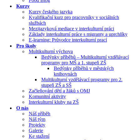
Food Blog
Kurzy
Kurzy českého jazyka
Kvalifikační kurz pro pracovníky v sociálních
službách
Mezijazyková mediace v interkulturní práci
Základy interkulturní práce s migranty a uprchlíky
E-learning: Průvodce interkulturní prací
Pro školy
Multikulturní výchova
Bedýnky příběhů – Multikulturní vzdělávací
programy pro MŠ a 1. stupeň ZŠ
Bedýnky příběhů v městských
knihovnách
Multikulturní vzdělávací programy pro 2.
stupeň ZŠ a SŠ
Začleňování dětí a žáků s OMJ
Komunitní aktivity
Interkulturní kluby na ZŠ
O nás
Náš příběh
Náš tým
Projekty
Galerie
Ke stažení