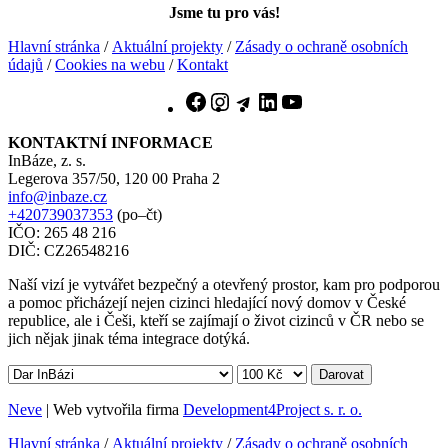
Jsme tu pro vás!
Hlavní stránka
/
Aktuální projekty
/
Zásady o ochraně osobních
údajů
/
Cookies na webu
/
Kontakt
Facebook
Instagram
Telegram
LinkedIn
YouTube
KONTAKTNÍ INFORMACE
InBáze, z. s.
Legerova 357/50, 120 00 Praha 2
info@inbaze.cz
+420739037353
(po–čt)
IČO: 265 48 216
DIČ: CZ26548216
Naší vizí je vytvářet bezpečný a otevřený prostor, kam pro podporou
a pomoc přicházejí nejen cizinci hledající nový domov v České
republice, ale i Češi, kteří se zajímají o život cizinců v ČR nebo se
jich nějak jinak téma integrace dotýká.
Darovat
Neve
| Web vytvořila firma
Development4Project s. r. o.
Hlavní stránka
/
Aktuální projekty
/
Zásady o ochraně osobních