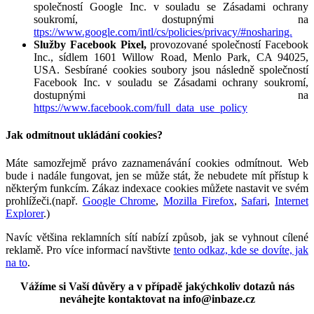
společností Google Inc. v souladu se Zásadami ochrany
soukromí, dostupnými na
ttps://www.google.com/intl/cs/policies/privacy/#nosharing.
Služby Facebook Pixel,
provozované společností Facebook
Inc., sídlem 1601 Willow Road, Menlo Park, CA 94025,
USA. Sesbírané cookies soubory jsou následně společností
Facebook Inc. v souladu se Zásadami ochrany soukromí,
dostupnými na
https://www.facebook.com/full_data_use_policy
Jak odmítnout ukládání cookies?
Máte samozřejmě právo zaznamenávání cookies odmítnout. Web
bude i nadále fungovat, jen se může stát, že nebudete mít přístup k
některým funkcím. Zákaz indexace cookies můžete nastavit ve svém
prohlížeči.(např.
Google Chrome
,
Mozilla Firefox
,
Safari
,
Internet
Explorer
.)
Navíc většina reklamních sítí nabízí způsob, jak se vyhnout cílené
reklamě. Pro více informací navštivte
tento odkaz, kde se dovíte, jak
na to
.
Vážíme si Vaší důvěry a v případě jakýchkoliv dotazů nás
neváhejte kontaktovat na info@inbaze.cz