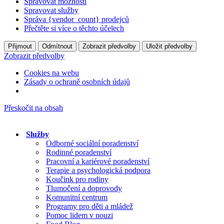
Spravovat možnosti
Spravovat služby
Správa {vendor_count} prodejců
Přečtěte si více o těchto účelech
Přijmout
Odmítnout
Zobrazit předvolby
Uložit předvolby
Zobrazit předvolby
Cookies na webu
Zásady o ochraně osobních údajů
Přeskočit na obsah
Služby
Odborné sociální poradenství
Rodinné poradenství
Pracovní a kariérové poradenství
Terapie a psychologická podpora
Koučink pro rodiny
Tlumočení a doprovody
Komunitní centrum
Programy pro děti a mládež
Pomoc lidem v nouzi