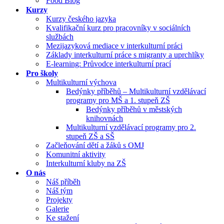
Food Blog
Kurzy
Kurzy českého jazyka
Kvalifikační kurz pro pracovníky v sociálních
službách
Mezijazyková mediace v interkulturní práci
Základy interkulturní práce s migranty a uprchlíky
E-learning: Průvodce interkulturní prací
Pro školy
Multikulturní výchova
Bedýnky příběhů – Multikulturní vzdělávací
programy pro MŠ a 1. stupeň ZŠ
Bedýnky příběhů v městských
knihovnách
Multikulturní vzdělávací programy pro 2.
stupeň ZŠ a SŠ
Začleňování dětí a žáků s OMJ
Komunitní aktivity
Interkulturní kluby na ZŠ
O nás
Náš příběh
Náš tým
Projekty
Galerie
Ke stažení