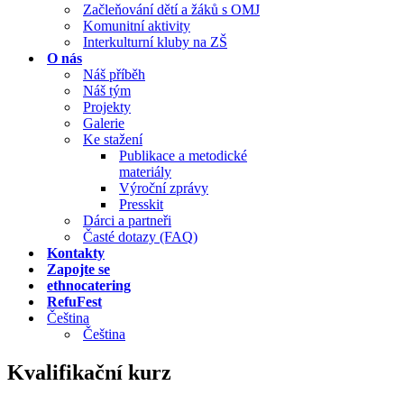
Začleňování dětí a žáků s OMJ
Komunitní aktivity
Interkulturní kluby na ZŠ
O nás
Náš příběh
Náš tým
Projekty
Galerie
Ke stažení
Publikace a metodické
materiály
Výroční zprávy
Presskit
Dárci a partneři
Časté dotazy (FAQ)
Kontakty
Zapojte se
ethnocatering
RefuFest
Čeština
Čeština
Kvalifikační kurz