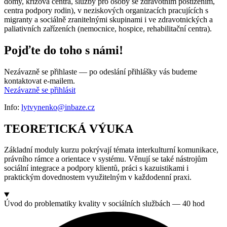
domy, krizová centra, služby pro osoby se zdravotním postižením,
centra podpory rodin), v
neziskových organizacích
pracujících s
migranty a sociálně zranitelnými skupinami i ve
zdravotnických a
paliativních zařízeních
(nemocnice, hospice, rehabilitační centra).
Pojďte do toho s námi!
Nezávazně se přihlaste — po odeslání přihlášky vás budeme
kontaktovat e-mailem.
Nezávazně se přihlásit
Info:
lytvynenko@inbaze.cz
TEORETICKÁ VÝUKA
Základní moduly kurzu pokrývají témata interkulturní komunikace,
právního rámce a orientace v systému. Věnují se také nástrojům
sociální integrace a podpory klientů, práci s kazuistikami i
praktickým dovednostem využitelným v každodenní praxi.
Úvod do problematiky kvality v sociálních službách — 40 hod