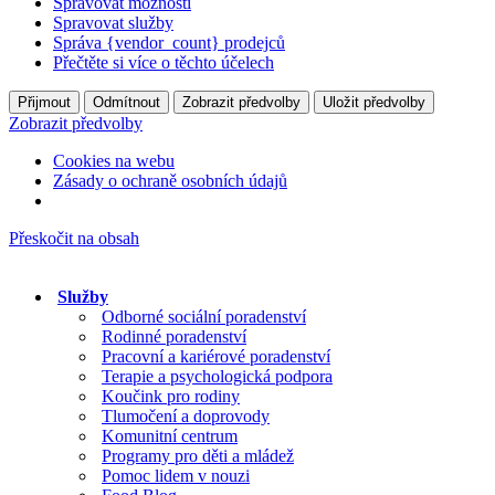
Spravovat možnosti
Spravovat služby
Správa {vendor_count} prodejců
Přečtěte si více o těchto účelech
Přijmout
Odmítnout
Zobrazit předvolby
Uložit předvolby
Zobrazit předvolby
Cookies na webu
Zásady o ochraně osobních údajů
Přeskočit na obsah
Služby
Odborné sociální poradenství
Rodinné poradenství
Pracovní a kariérové poradenství
Terapie a psychologická podpora
Koučink pro rodiny
Tlumočení a doprovody
Komunitní centrum
Programy pro děti a mládež
Pomoc lidem v nouzi