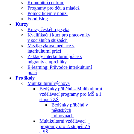
Komunitní centrum
Programy pro děti a mládež
Pomoc lidem v nouzi
Food Blog
Kurzy
Kurzy českého jazyka
Kvalifikační kurz pro pracovníky
v sociálních službách
Mezijazyková mediace v
interkulturní práci
Základy interkulturní práce s
migranty a uprchlíky
E-learning: Průvodce interkulturní
prací
Pro školy
Multikulturní výchova
Bedýnky příběhů – Multikulturní
vzdělávací programy pro MŠ a 1.
stupeň ZŠ
Bedýnky příběhů v
městských
knihovnách
Multikulturní vzdělávací
programy pro 2. stupeň ZŠ
a SŠ