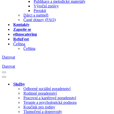
Publikace a metodické materiály
Výroční zprávy
Presskit
Dárci a partneři
Časté dotazy (FAQ)
Kontakty
Zapojte se
ethnocatering
RefuFest
Čeština
Čeština
Darovat
Darovat
Navigační
menu
Navigační
menu
Služby
Odborné sociální poradenství
Rodinné poradenství
Pracovní a kariérové poradenství
Terapie a psychologická podpora
Koučink pro rodiny
Tlumočení a doprovody