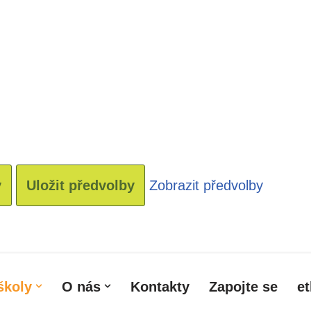
y
Uložit předvolby
Zobrazit předvolby
školy
O nás
Kontakty
Zapojte se
e