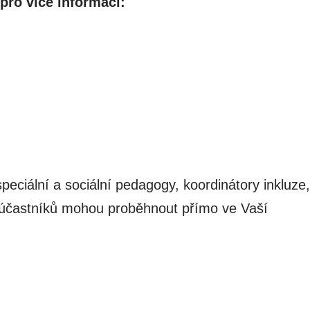
pro více informací:
iální a sociální pedagogy, koordinátory inkluze,
6 účastníků mohou proběhnout přímo ve Vaší