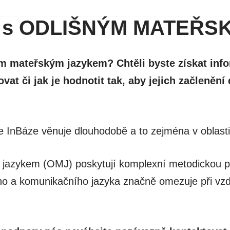
áků s ODLIŠNÝM MATEŘ
šným mateřským jazykem?
Chtěli byste získat in
ovat či jak je hodnotit tak, aby jejich začleně
 InBáze věnuje dlouhodobě a to zejména v oblast
m jazykem (OMJ) poskytují komplexní metodickou
ího a komunikačního jazyka značně omezuje při vz