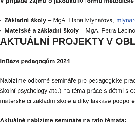
V případě zájmu o jakoukoliv formu metodické
Základní školy
– MgA. Hana Mlynářová,
mlynar
Mateřské a základní školy
– MgA. Petra Lacin
AKTUÁLNÍ PROJEKTY V OB
InBáze pedagogům 2024
Nabízíme odborné semináře pro pedagogické pracov
školní psychology atd.) na téma práce s dětmi s
mateřské či základní škole a díky laskavé podpo
Aktuálně nabízíme semináře na tato témata: