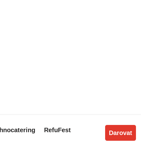
thnocatering
RefuFest
Darovat