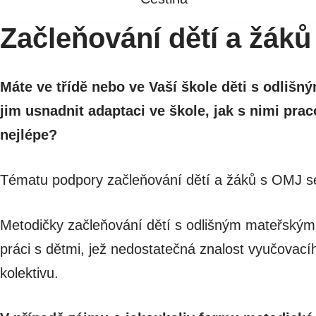
na
Začleňování dětí a ž
obsah
Máte ve třídě nebo ve Vaší škole děti s odli
jim usnadnit adaptaci ve škole, jak s nimi prac
nejlépe?
Tématu podpory začleňování dětí a žáků s OMJ se
Metodičky začleňování dětí s odlišným mateřský
práci s dětmi, jež nedostatečná znalost vyučovac
kolektivu.