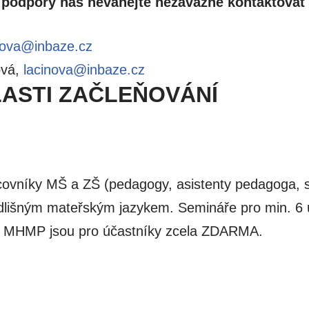
 podpory nás neváhejte nezávazně kontaktovat 
ova@inbaze.cz
ová,
lacinova@inbaze.cz
LASTI ZAČLEŇOVÁNÍ
níky MŠ a ZŠ (pedagogy, asistenty pedagoga, spec
 odlišným mateřským jazykem. Semináře pro min. 
ře MHMP jsou pro účastníky zcela ZDARMA.