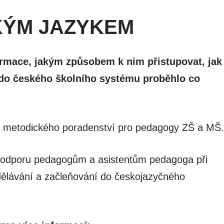
SKÝM JAZYKEM
formace, jakým způsobem k nim přistupovat, jak
ní do českého školního systému proběhlo co
i metodického poradenství pro pedagogy ZŠ a MŠ.
 podporu pedagogům a asistentům pedagoga při
dělávání a začleňování do českojazyčného