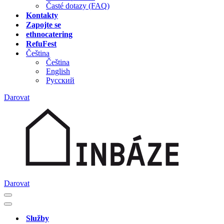
Časté dotazy (FAQ)
Kontakty
Zapojte se
ethnocatering
RefuFest
Čeština
Čeština
English
Русский
Darovat
Darovat
Navigační
menu
Navigační
menu
Služby