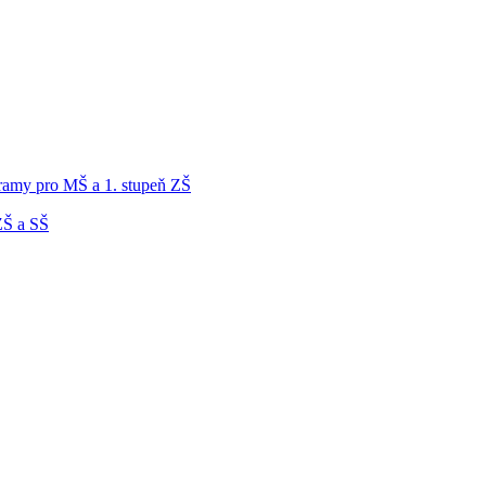
gramy pro MŠ a 1. stupeň ZŠ
ZŠ a SŠ