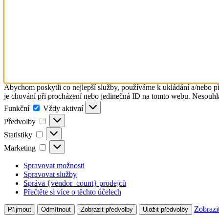
Abychom poskytli co nejlepší služby, používáme k ukládání a/nebo př
je chování při procházení nebo jedinečná ID na tomto webu. Nesouhlas
Funkční
Funkční
Vždy aktivní
Předvolby
Předvolby
Statistiky
Statistiky
Marketing
Marketing
Spravovat možnosti
Spravovat služby
Správa {vendor_count} prodejců
Přečtěte si více o těchto účelech
Zobrazi
Přijmout
Odmítnout
Zobrazit předvolby
Uložit předvolby