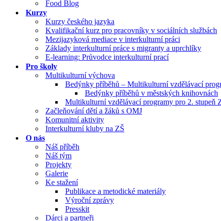
Food Blog
Kurzy
Kurzy českého jazyka
Kvalifikační kurz pro pracovníky v sociálních službách
Mezijazyková mediace v interkulturní práci
Základy interkulturní práce s migranty a uprchlíky
E-learning: Průvodce interkulturní prací
Pro školy
Multikulturní výchova
Bedýnky příběhů – Multikulturní vzdělávací pro
Bedýnky příběhů v městských knihovnách
Multikulturní vzdělávací programy pro 2. stupeň 
Začleňování dětí a žáků s OMJ
Komunitní aktivity
Interkulturní kluby na ZŠ
O nás
Náš příběh
Náš tým
Projekty
Galerie
Ke stažení
Publikace a metodické materiály
Výroční zprávy
Presskit
Dárci a partneři