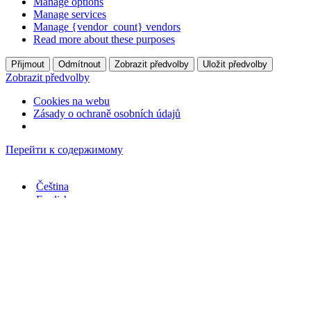
Manage options
Manage services
Manage {vendor_count} vendors
Read more about these purposes
Přijmout
Odmítnout
Zobrazit předvolby
Uložit předvolby
Zobrazit předvolby
Cookies na webu
Zásady o ochraně osobních údajů
Перейти к содержимому
Čeština
English
Русский
Darovat
Darovat
Меню
навигации
Меню
навигации
Čeština