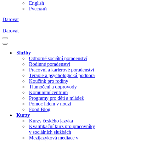
English
Русский
Darovat
Darovat
Navigační
menu
Navigační
menu
Služby
Odborné sociální poradenství
Rodinné poradenství
Pracovní a kariérové poradenství
Terapie a psychologická podpora
Koučink pro rodiny
Tlumočení a doprovody
Komunitní centrum
Programy pro děti a mládež
Pomoc lidem v nouzi
Food Blog
Kurzy
Kurzy českého jazyka
Kvalifikační kurz pro pracovníky
v sociálních službách
Mezijazyková mediace v