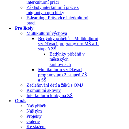
interkulturní práci
Základy interkulturní práce s
migranty a uprchlíky
E-learning: Průvodce interkulturní
prací
Pro školy
Multikulturní výchova
Bedýnky příběhů – Multikulturní
vzdělávací programy pro MŠ a 1.
stupeň ZŠ
Bedýnky příběhů v
městských
knihovnách
Multikulturní vzdělávací
programy pro 2. stupeň ZŠ
a SŠ
Začleňování dětí a žáků s OMJ
Komunitní aktivity
Interkulturní kluby na ZŠ
O nás
Náš příběh
Náš tým
Projekty
Galerie
Ke stažení