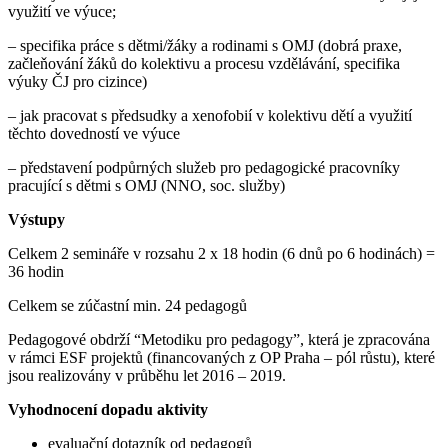
využití ve výuce;
– specifika práce s dětmi/žáky a rodinami s OMJ (dobrá praxe,
začleňování žáků do kolektivu a procesu vzdělávání, specifika
výuky ČJ pro cizince)
– jak pracovat s předsudky a xenofobií v kolektivu dětí a využití
těchto dovedností ve výuce
– představení podpůrných služeb pro pedagogické pracovníky
pracující s dětmi s OMJ (NNO, soc. služby)
Výstupy
Celkem 2 semináře v rozsahu 2 x 18 hodin (6 dnů po 6 hodinách) =
36 hodin
Celkem se zúčastní min. 24 pedagogů
Pedagogové obdrží “Metodiku pro pedagogy”, která je zpracována
v rámci ESF projektů (financovaných z OP Praha – pól růstu), které
jsou realizovány v průběhu let 2016 – 2019.
Vyhodnocení dopadu aktivity
evaluační dotazník od pedagogů