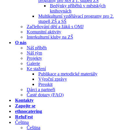
programy pro MŠ a 1. stupeň ZŠ
Bedýnky příběhů v městských
knihovnách
Multikulturní vzdělávací programy pro 2.
stupeň ZŠ a SŠ
Začleňování dětí a žáků s OMJ
Komunitní aktivity
Interkulturní kluby na ZŠ
O nás
Náš příběh
Náš tým
Projekty
Galerie
Ke stažení
Publikace a metodické materiály
Výroční zprávy
Presskit
Dárci a partneři
Časté dotazy (FAQ)
Kontakty
Zapojte se
ethnocatering
RefuFest
Čeština
Čeština