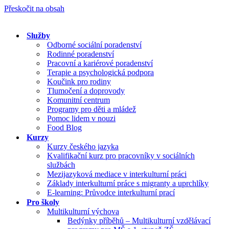
Přeskočit na obsah
Služby
Odborné sociální poradenství
Rodinné poradenství
Pracovní a kariérové poradenství
Terapie a psychologická podpora
Koučink pro rodiny
Tlumočení a doprovody
Komunitní centrum
Programy pro děti a mládež
Pomoc lidem v nouzi
Food Blog
Kurzy
Kurzy českého jazyka
Kvalifikační kurz pro pracovníky v sociálních
službách
Mezijazyková mediace v interkulturní práci
Základy interkulturní práce s migranty a uprchlíky
E-learning: Průvodce interkulturní prací
Pro školy
Multikulturní výchova
Bedýnky příběhů – Multikulturní vzdělávací