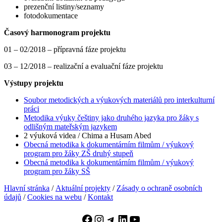
prezenční listiny/seznamy
fotodokumentace
Časový harmonogram projektu
01 – 02/2018 – přípravná fáze projektu
03 – 12/2018 – realizační a evaluační fáze projektu
Výstupy projektu
Soubor metodických a výukových materiálů pro interkulturní
práci
Metodika výuky češtiny jako druhého jazyka pro žáky s
odlišným mateřským jazykem
2 výuková videa / Chima a Husam Abed
Obecná metodika k dokumentárním filmům / výukový
program pro žáky ZŠ druhý stupeň
Obecná metodika k dokumentárním filmům / výukový
program pro žáky SŠ
Hlavní stránka
/
Aktuální projekty
/
Zásady o ochraně osobních
údajů
/
Cookies na webu
/
Kontakt
Facebook
Instagram
Telegram
LinkedIn
YouTube