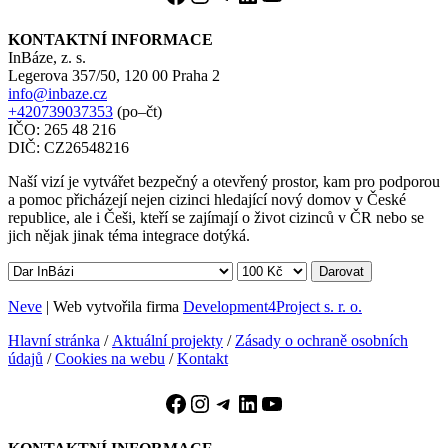
KONTAKTNÍ INFORMACE
InBáze, z. s.
Legerova 357/50, 120 00 Praha 2
info@inbaze.cz
+420739037353
(po–čt)
IČO: 265 48 216
DIČ: CZ26548216
Naší vizí je vytvářet bezpečný a otevřený prostor, kam pro podporou
a pomoc přicházejí nejen cizinci hledající nový domov v České
republice, ale i Češi, kteří se zajímají o život cizinců v ČR nebo se
jich nějak jinak téma integrace dotýká.
Darovat
Neve
| Web vytvořila firma
Development4Project s. r. o.
Hlavní stránka
/
Aktuální projekty
/
Zásady o ochraně osobních
údajů
/
Cookies na webu
/
Kontakt
Facebook
Instagram
Telegram
LinkedIn
YouTube