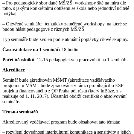
– Pro pedagogický sbor dané MŠ/ZŠ: workshopy šité na míru dle
toho, s jakými konkrétními obtížemi se škola nebo jednotliví učitelé
potýkají
– Otevřené semináře: tematicky zaměřené workshopy, na které se
budou hlásit pedagogové z různých MŠ/ZŠ
Typ semináře bude zvolen podle aktuální poptávky cílové skupiny.
Časová dotace na 1 seminář:
18 hodin
Počet účastníků
: 12-15 pedagogických pracovníků na 1 semináři
Akreditace
Seminář bude akreditován MŠMT (akreditace vzdělávacího
programu u MŠMT bude zpracována v rámci probíhajícího ESF
projektu financovaného z OP Praha pól růstu (který InBáze, z.s.
realizuje od 1. 11. 2017). Účastníci obdrží certifikát o absolvování
semináře.
Témata seminářů
Akreditovaný vzdělávací program bude obsahovat tato témata:
– rozvíjení dovedností interkulturní komunikace a sensitivity a jejich