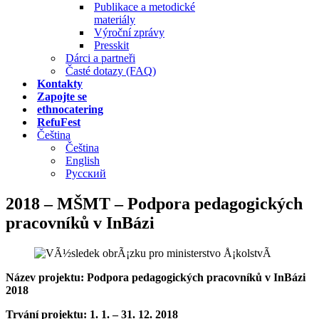
Publikace a metodické
materiály
Výroční zprávy
Presskit
Dárci a partneři
Časté dotazy (FAQ)
Kontakty
Zapojte se
ethnocatering
RefuFest
Čeština
Čeština
English
Русский
2018 – MŠMT – Podpora pedagogických
pracovníků v InBázi
Název projektu: Podpora pedagogických pracovníků v InBázi
2018
Trvání projektu: 1. 1. – 31. 12. 2018