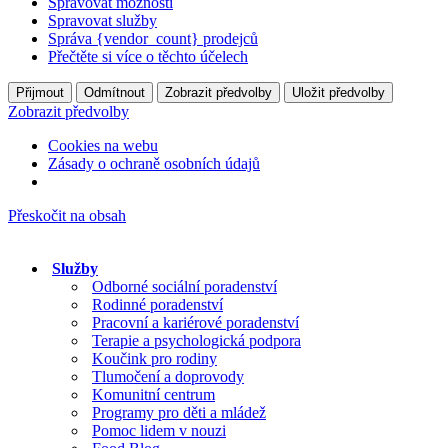
Spravovat možnosti
Spravovat služby
Správa {vendor_count} prodejců
Přečtěte si více o těchto účelech
Přijmout
Odmítnout
Zobrazit předvolby
Uložit předvolby
Zobrazit předvolby
Cookies na webu
Zásady o ochraně osobních údajů
Přeskočit na obsah
Služby
Odborné sociální poradenství
Rodinné poradenství
Pracovní a kariérové poradenství
Terapie a psychologická podpora
Koučink pro rodiny
Tlumočení a doprovody
Komunitní centrum
Programy pro děti a mládež
Pomoc lidem v nouzi