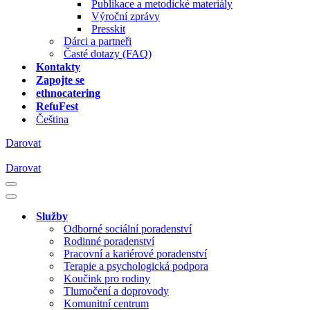
Publikace a metodické materiály
Výroční zprávy
Presskit
Dárci a partneři
Časté dotazy (FAQ)
Kontakty
Zapojte se
ethnocatering
RefuFest
Čeština
Darovat
Darovat
Navigační
menu
Navigační
menu
Služby
Odborné sociální poradenství
Rodinné poradenství
Pracovní a kariérové poradenství
Terapie a psychologická podpora
Koučink pro rodiny
Tlumočení a doprovody
Komunitní centrum