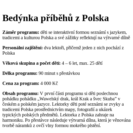
Bedýnka příběhů z Polska
Záměr programu:
děti se interaktivní formou seznámí s jazykem,
tradicemi a kulturou Polska a své zážitky reflektují na výtvarné dílně
Personální zajištění:
dva lektoři, přičemž jeden z nich pochází z
Polska
Věková skupina a počet dětí:
4 – 6 let, max. 25 dětí
Délka programu:
90 minut s přestávkou
Cena za program:
4 000 Kč
Obsah programu:
V první části programu si děti poslechnou
pohádku
pohádku
„
Wawelský drak, král Krak a švec Skuba” v
českém a polském jazyce. Lektorky děti poté seznámi se zvyky a
tradicemi Polska prostřednictvím mapy, fotografií a ukázek
typických polských předmětů. Lektorka z Polska zahraje na
harmoniku. Po přestávce následuje výtvarná dílna, která je věnována
tvorbě náramků z
ovčí
vlny formou mokrého plstění.