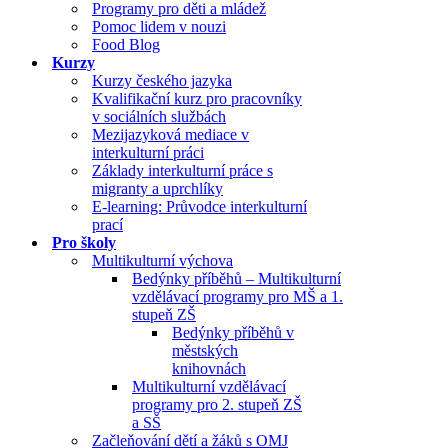
Programy pro děti a mládež
Pomoc lidem v nouzi
Food Blog
Kurzy
Kurzy českého jazyka
Kvalifikační kurz pro pracovníky
v sociálních službách
Mezijazyková mediace v
interkulturní práci
Základy interkulturní práce s
migranty a uprchlíky
E-learning: Průvodce interkulturní
prací
Pro školy
Multikulturní výchova
Bedýnky příběhů – Multikulturní
vzdělávací programy pro MŠ a 1.
stupeň ZŠ
Bedýnky příběhů v
městských
knihovnách
Multikulturní vzdělávací
programy pro 2. stupeň ZŠ
a SŠ
Začleňování dětí a žáků s OMJ