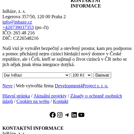
KONTAKTNÍ
INFORMACE
InBáze, z. s.
Legerova 357/50, 120 00 Praha 2
info@inbaze.cz
+420739037353
(po–čt)
IČO: 265 48 216
DIČ: CZ26548216
Naší vizí je vytvářet bezpečný a otevřený prostor, kam pro podporou
a pomoc přicházejí nejen cizinci hledající nový domov v České
republice, ale i Češi, kteří se zajímají o život cizinců v ČR nebo se
jich nějak jinak téma integrace dotýká.
Darovat
Neve
| Web vytvořila firma
Development4Project s. r. o.
Hlavní stránka
/
Aktuální projekty
/
Zásady o ochraně osobních
údajů
/
Cookies na webu
/
Kontakt
Facebook
Instagram
Telegram
LinkedIn
YouTube
KONTAKTNÍ INFORMACE
InBáze, z. s.