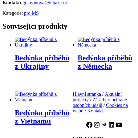
Kontakt:
golovinova@inbaze.cz
Kategorie:
pro MŠ
Související produkty
Bedýnka příběhů
Bedýnka příběhů
z Ukrajiny
z Německa
Hlavní stránka
/
Aktuální
projekty
/
Zásady o ochraně
osobních údajů
/
Cookies na
webu
/
Kontakt
Bedýnka příběhů
z Vietnamu
Facebook
Instagram
Telegram
LinkedIn
YouTu