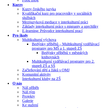
Food Blog
Kurzy
Kurzy českého jazyka
Kvalifikační kurz pro pracovníky v sociálních
službách
Mezijazyková mediace v interkulturní práci
Základy interkulturní práce s migranty a uprchlíky
E-learning: Průvodce interkulturní prací
Pro školy
Multikulturní výchova
Bedýnky příběhů – Multikulturní vzdělávací
programy pro MŠ a 1. stupeň ZŠ
Bedýnky příběhů v městských
knihovnách
Multikulturní vzdělávací programy pro 2.
stupeň ZŠ a SŠ
Začleňování dětí a žáků s OMJ
Komunitní aktivity
Interkulturní kluby na ZŠ
O nás
Náš příběh
Náš tým
Projekty
Galerie
Ke stažení