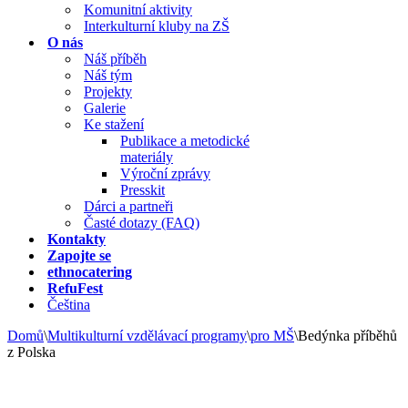
Komunitní aktivity
Interkulturní kluby na ZŠ
O nás
Náš příběh
Náš tým
Projekty
Galerie
Ke stažení
Publikace a metodické
materiály
Výroční zprávy
Presskit
Dárci a partneři
Časté dotazy (FAQ)
Kontakty
Zapojte se
ethnocatering
RefuFest
Čeština
Domů
\
Multikulturní vzdělávací programy
\
pro MŠ
\
Bedýnka příběhů
z Polska