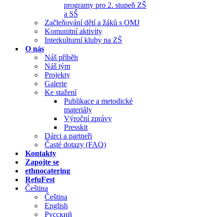
programy pro 2. stupeň ZŠ
a SŠ
Začleňování dětí a žáků s OMJ
Komunitní aktivity
Interkulturní kluby na ZŠ
O nás
Náš příběh
Náš tým
Projekty
Galerie
Ke stažení
Publikace a metodické
materiály
Výroční zprávy
Presskit
Dárci a partneři
Časté dotazy (FAQ)
Kontakty
Zapojte se
ethnocatering
RefuFest
Čeština
Čeština
English
Русский