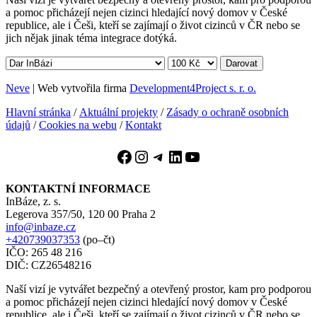
a pomoc přicházejí nejen cizinci hledající nový domov v České
republice, ale i Češi, kteří se zajímají o život cizinců v ČR nebo se
jich nějak jinak téma integrace dotýká.
Darovat
Neve
| Web vytvořila firma
Development4Project s. r. o.
Hlavní stránka
/
Aktuální projekty
/
Zásady o ochraně osobních
údajů
/
Cookies na webu
/
Kontakt
Facebook
Instagram
Telegram
LinkedIn
YouTube
KONTAKTNÍ INFORMACE
InBáze, z. s.
Legerova 357/50, 120 00 Praha 2
info@inbaze.cz
+420739037353
(po–čt)
IČO: 265 48 216
DIČ: CZ26548216
Naší vizí je vytvářet bezpečný a otevřený prostor, kam pro podporou
a pomoc přicházejí nejen cizinci hledající nový domov v České
republice, ale i Češi, kteří se zajímají o život cizinců v ČR nebo se