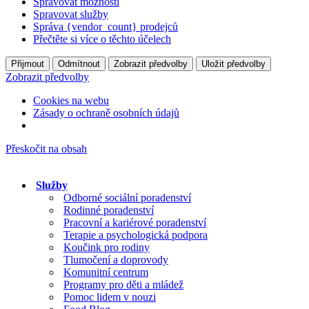
Spravovat možnosti
Spravovat služby
Správa {vendor_count} prodejců
Přečtěte si více o těchto účelech
Přijmout
Odmítnout
Zobrazit předvolby
Uložit předvolby
Zobrazit předvolby
Cookies na webu
Zásady o ochraně osobních údajů
Přeskočit na obsah
Služby
Odborné sociální poradenství
Rodinné poradenství
Pracovní a kariérové poradenství
Terapie a psychologická podpora
Koučink pro rodiny
Tlumočení a doprovody
Komunitní centrum
Programy pro děti a mládež
Pomoc lidem v nouzi