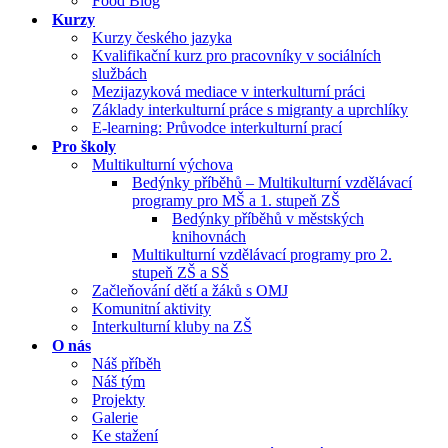
Food Blog
Kurzy
Kurzy českého jazyka
Kvalifikační kurz pro pracovníky v sociálních
službách
Mezijazyková mediace v interkulturní práci
Základy interkulturní práce s migranty a uprchlíky
E-learning: Průvodce interkulturní prací
Pro školy
Multikulturní výchova
Bedýnky příběhů – Multikulturní vzdělávací
programy pro MŠ a 1. stupeň ZŠ
Bedýnky příběhů v městských
knihovnách
Multikulturní vzdělávací programy pro 2.
stupeň ZŠ a SŠ
Začleňování dětí a žáků s OMJ
Komunitní aktivity
Interkulturní kluby na ZŠ
O nás
Náš příběh
Náš tým
Projekty
Galerie
Ke stažení