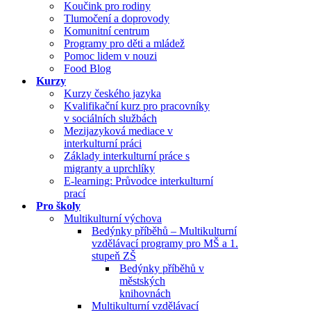
Koučink pro rodiny
Tlumočení a doprovody
Komunitní centrum
Programy pro děti a mládež
Pomoc lidem v nouzi
Food Blog
Kurzy
Kurzy českého jazyka
Kvalifikační kurz pro pracovníky
v sociálních službách
Mezijazyková mediace v
interkulturní práci
Základy interkulturní práce s
migranty a uprchlíky
E-learning: Průvodce interkulturní
prací
Pro školy
Multikulturní výchova
Bedýnky příběhů – Multikulturní
vzdělávací programy pro MŠ a 1.
stupeň ZŠ
Bedýnky příběhů v
městských
knihovnách
Multikulturní vzdělávací