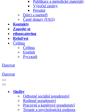
Publikace a metodické materiály
Výroční zprávy
Presskit
Dárci a partneři
Časté dotazy (FAQ)
Kontakty
Zapojte se
ethnocatering
RefuFest
Čeština
Čeština
English
Русский
Darovat
Darovat
Navigační
menu
Navigační
menu
Služby
Odborné sociální poradenství
Rodinné poradenství
Pracovní a kariérové poradenství
Terapie a psychologická podpora