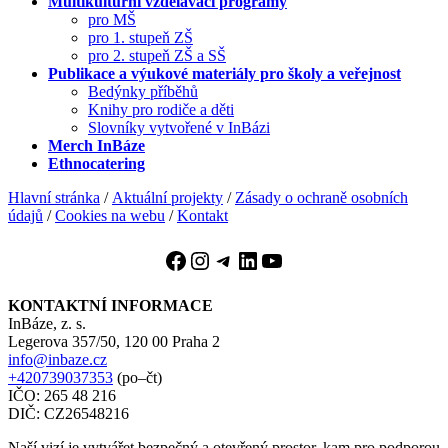
Multikulturní vzdělávací programy
pro MŠ
pro 1. stupeň ZŠ
pro 2. stupeň ZŠ a SŠ
Publikace a výukové materiály pro školy a veřejnost
Bedýnky příběhů
Knihy pro rodiče a děti
Slovníky vytvořené v InBázi
Merch InBáze
Ethnocatering
Hlavní stránka
/
Aktuální projekty
/
Zásady o ochraně osobních
údajů
/
Cookies na webu
/
Kontakt
Facebook
Instagram
Telegram
LinkedIn
YouTube
KONTAKTNÍ INFORMACE
InBáze, z. s.
Legerova 357/50, 120 00 Praha 2
info@inbaze.cz
+420739037353
(po–čt)
IČO: 265 48 216
DIČ: CZ26548216
Naší vizí je vytvářet bezpečný a otevřený prostor, kam pro podporou