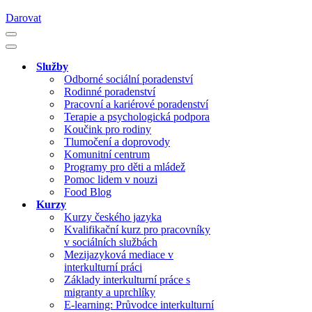
Darovat
Navigační
menu
Navigační
menu
Služby
Odborné sociální poradenství
Rodinné poradenství
Pracovní a kariérové poradenství
Terapie a psychologická podpora
Koučink pro rodiny
Tlumočení a doprovody
Komunitní centrum
Programy pro děti a mládež
Pomoc lidem v nouzi
Food Blog
Kurzy
Kurzy českého jazyka
Kvalifikační kurz pro pracovníky
v sociálních službách
Mezijazyková mediace v
interkulturní práci
Základy interkulturní práce s
migranty a uprchlíky
E-learning: Průvodce interkulturní