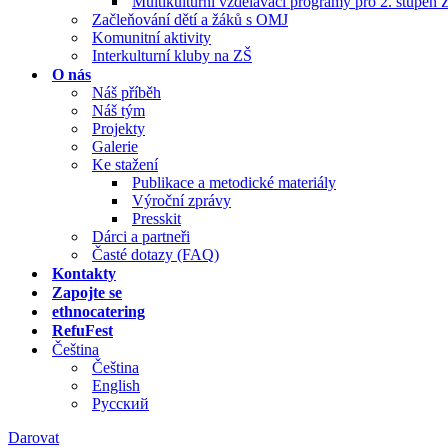
Multikulturní vzdělávací programy pro 2. stupeň 
Začleňování dětí a žáků s OMJ
Komunitní aktivity
Interkulturní kluby na ZŠ
O nás
Náš příběh
Náš tým
Projekty
Galerie
Ke stažení
Publikace a metodické materiály
Výroční zprávy
Presskit
Dárci a partneři
Časté dotazy (FAQ)
Kontakty
Zapojte se
ethnocatering
RefuFest
Čeština
Čeština
English
Русский
Darovat