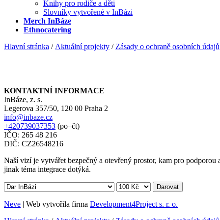
Knihy pro rodiče a děti
Slovníky vytvořené v InBázi
Merch InBáze
Ethnocatering
Hlavní stránka
/
Aktuální projekty
/
Zásady o ochraně osobních údajů
KONTAKTNÍ INFORMACE
InBáze, z. s.
Legerova 357/50, 120 00 Praha 2
info@inbaze.cz
+420739037353
(po–čt)
IČO: 265 48 216
DIČ: CZ26548216
Naší vizí je vytvářet bezpečný a otevřený prostor, kam pro podporou a 
jinak téma integrace dotýká.
Darovat
Neve
| Web vytvořila firma
Development4Project s. r. o.