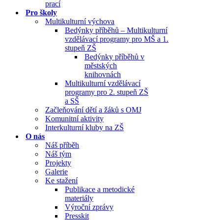
prací
Pro školy
Multikulturní výchova
Bedýnky příběhů – Multikulturní
vzdělávací programy pro MŠ a 1.
stupeň ZŠ
Bedýnky příběhů v
městských
knihovnách
Multikulturní vzdělávací
programy pro 2. stupeň ZŠ
a SŠ
Začleňování dětí a žáků s OMJ
Komunitní aktivity
Interkulturní kluby na ZŠ
O nás
Náš příběh
Náš tým
Projekty
Galerie
Ke stažení
Publikace a metodické
materiály
Výroční zprávy
Presskit