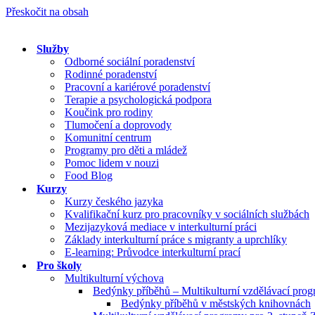
Přeskočit na obsah
Služby
Odborné sociální poradenství
Rodinné poradenství
Pracovní a kariérové poradenství
Terapie a psychologická podpora
Koučink pro rodiny
Tlumočení a doprovody
Komunitní centrum
Programy pro děti a mládež
Pomoc lidem v nouzi
Food Blog
Kurzy
Kurzy českého jazyka
Kvalifikační kurz pro pracovníky v sociálních službách
Mezijazyková mediace v interkulturní práci
Základy interkulturní práce s migranty a uprchlíky
E-learning: Průvodce interkulturní prací
Pro školy
Multikulturní výchova
Bedýnky příběhů – Multikulturní vzdělávací pro
Bedýnky příběhů v městských knihovnách