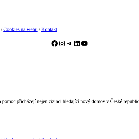
/
Cookies na webu
/
Kontakt
Facebook
Instagram
Telegram
LinkedIn
YouTube
pomoc přicházejí nejen cizinci hledající nový domov v České republice, 