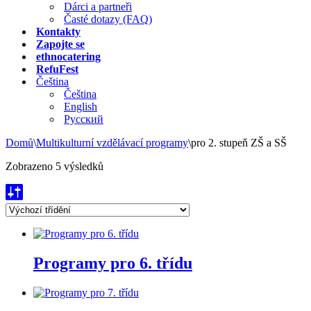
Dárci a partneři
Časté dotazy (FAQ)
Kontakty
Zapojte se
ethnocatering
RefuFest
Čeština
Čeština
English
Русский
Domů
\
Multikulturní vzdělávací programy
\
pro 2. stupeň ZŠ a SŠ
Zobrazeno 5 výsledků
Programy pro 6. třídu