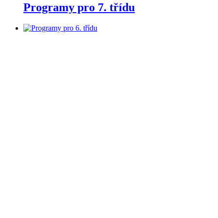
Programy pro 7. třídu
Programy pro 6. třídu
Programy pro 8. třídu
Programy pro 9. třídu
Hlavní stránka
/
Aktuální projekty
/
Zásady o ochraně osobních
údajů
/
Cookies na webu
/
Kontakt
Facebook
Instagram
Telegram
LinkedIn
YouTube
KONTAKTNÍ INFORMACE
InBáze, z. s.