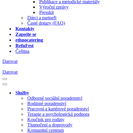
Publikace a metodické materiály
Výroční zprávy
Presskit
Dárci a partneři
Časté dotazy (FAQ)
Kontakty
Zapojte se
ethnocatering
RefuFest
Čeština
Darovat
Darovat
Navigační
menu
Navigační
menu
Služby
Odborné sociální poradenství
Rodinné poradenství
Pracovní a kariérové poradenství
Terapie a psychologická podpora
Koučink pro rodiny
Tlumočení a doprovody
Komunitní centrum