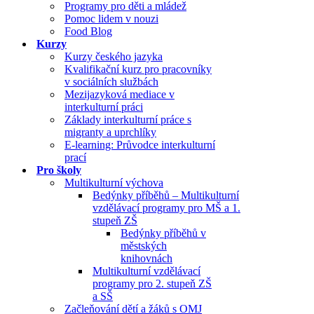
Programy pro děti a mládež
Pomoc lidem v nouzi
Food Blog
Kurzy
Kurzy českého jazyka
Kvalifikační kurz pro pracovníky
v sociálních službách
Mezijazyková mediace v
interkulturní práci
Základy interkulturní práce s
migranty a uprchlíky
E-learning: Průvodce interkulturní
prací
Pro školy
Multikulturní výchova
Bedýnky příběhů – Multikulturní
vzdělávací programy pro MŠ a 1.
stupeň ZŠ
Bedýnky příběhů v
městských
knihovnách
Multikulturní vzdělávací
programy pro 2. stupeň ZŠ
a SŠ
Začleňování dětí a žáků s OMJ