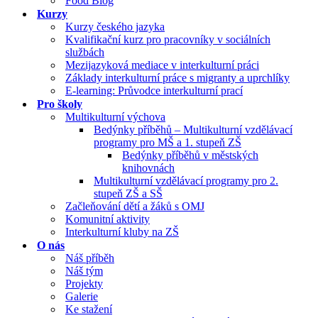
Food Blog
Kurzy
Kurzy českého jazyka
Kvalifikační kurz pro pracovníky v sociálních
službách
Mezijazyková mediace v interkulturní práci
Základy interkulturní práce s migranty a uprchlíky
E-learning: Průvodce interkulturní prací
Pro školy
Multikulturní výchova
Bedýnky příběhů – Multikulturní vzdělávací
programy pro MŠ a 1. stupeň ZŠ
Bedýnky příběhů v městských
knihovnách
Multikulturní vzdělávací programy pro 2.
stupeň ZŠ a SŠ
Začleňování dětí a žáků s OMJ
Komunitní aktivity
Interkulturní kluby na ZŠ
O nás
Náš příběh
Náš tým
Projekty
Galerie
Ke stažení