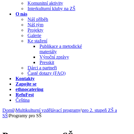
Komunitní aktivity
Interkulturní kluby na ZŠ
O nás
Náš příběh
Náš tým
Projekty
Galerie
Ke stažení
Publikace a metodické
materiály
Výroční zprávy
Presskit
Dárci a partneři
Časté dotazy (FAQ)
Kontakty
Zapojte se
ethnocatering
RefuFest
Čeština
Domů
\
Multikulturní vzdělávací programy
\
pro 2. stupeň ZŠ a
SŠ
\
Programy pro SŠ