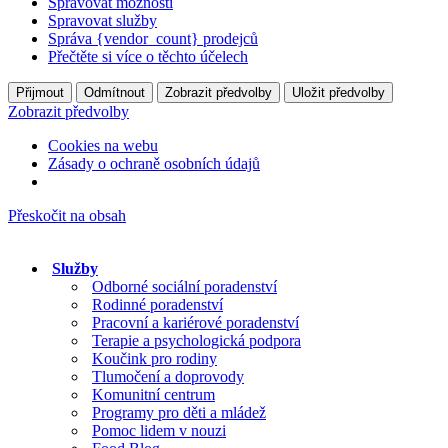
Spravovat možnosti
Spravovat služby
Správa {vendor_count} prodejců
Přečtěte si více o těchto účelech
Přijmout
Odmítnout
Zobrazit předvolby
Uložit předvolby
Zobrazit předvolby
Cookies na webu
Zásady o ochraně osobních údajů
Přeskočit na obsah
Služby
Odborné sociální poradenství
Rodinné poradenství
Pracovní a kariérové poradenství
Terapie a psychologická podpora
Koučink pro rodiny
Tlumočení a doprovody
Komunitní centrum
Programy pro děti a mládež
Pomoc lidem v nouzi