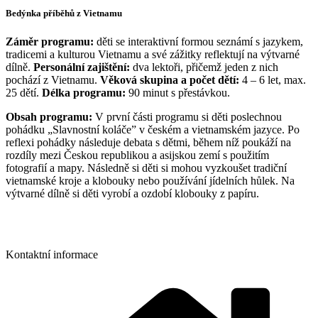
Bedýnka příběhů z Vietnamu
Záměr programu:
děti se interaktivní formou seznámí s jazykem,
tradicemi a kulturou Vietnamu a své zážitky reflektují na výtvarné
dílně.
Personální zajištění:
dva lektoři, přičemž jeden z nich
pochází z Vietnamu.
Věková skupina a počet dětí:
4 – 6 let, max.
25 dětí.
Délka programu:
90 minut s přestávkou.
Obsah programu:
V první části programu si děti poslechnou
pohádku „Slavnostní koláče” v českém a vietnamském jazyce. Po
reflexi pohádky následuje debata s dětmi, během níž poukáží na
rozdíly mezi Českou republikou a asijskou zemí s použitím
fotografií a mapy. Následně si děti si mohou vyzkoušet tradiční
vietnamské kroje a klobouky nebo používání jídelních hůlek. Na
výtvarné dílně si děti vyrobí a ozdobí klobouky z papíru.
Hlavní stránka
/
Aktuální projekty
/
Zásady o ochraně osobních
údajů
/
Cookies na webu
/
Kontakt
Kontaktní informace