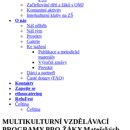
Začleňování dětí a žáků s OMJ
Komunitní aktivity
Interkulturní kluby na ZŠ
O nás
Náš příběh
Náš tým
Projekty
Galerie
Ke stažení
Publikace a metodické
materiály
Výroční zprávy
Presskit
Dárci a partneři
Časté dotazy (FAQ)
Kontakty
Zapojte se
ethnocatering
RefuFest
Čeština
Čeština
MULTIKULTURNÍ VZDĚLÁVACÍ
PROGRAMY PRO ŽÁKY Mateřských