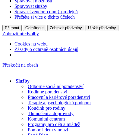
Spravovat možnosti
Spravovat služby
Správa {vendor_count} prodejců
Přečtěte si více o těchto účelech
Přijmout
Odmítnout
Zobrazit předvolby
Uložit předvolby
Zobrazit předvolby
Cookies na webu
Zásady o ochraně osobních údajů
Přeskočit na obsah
Služby
Odborné sociální poradenství
Rodinné poradenství
Pracovní a kariérové poradenství
Terapie a psychologická podpora
Koučink pro rodiny
Tlumočení a doprovody
Komunitní centrum
Programy pro děti a mládež
Pomoc lidem v nouzi