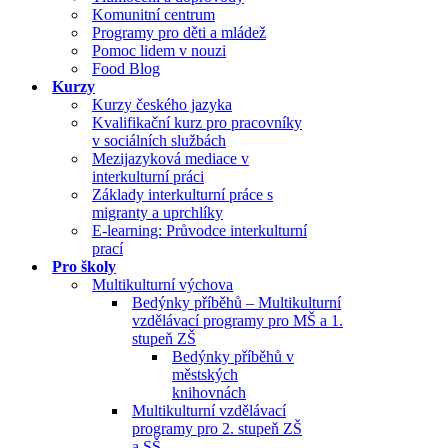
Komunitní centrum
Programy pro děti a mládež
Pomoc lidem v nouzi
Food Blog
Kurzy
Kurzy českého jazyka
Kvalifikační kurz pro pracovníky
v sociálních službách
Mezijazyková mediace v
interkulturní práci
Základy interkulturní práce s
migranty a uprchlíky
E-learning: Průvodce interkulturní
prací
Pro školy
Multikulturní výchova
Bedýnky příběhů – Multikulturní
vzdělávací programy pro MŠ a 1.
stupeň ZŠ
Bedýnky příběhů v
městských
knihovnách
Multikulturní vzdělávací
programy pro 2. stupeň ZŠ
a SŠ