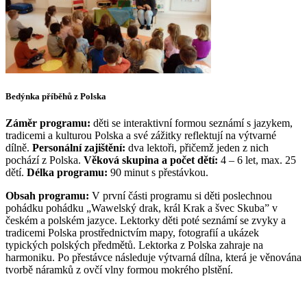
Bedýnka příběhů z Polska
Záměr programu:
děti se interaktivní formou seznámí s jazykem,
tradicemi a kulturou Polska a své zážitky reflektují na výtvarné
dílně.
Personální zajištění:
dva lektoři, přičemž jeden z nich
pochází z Polska.
Věková skupina a počet dětí:
4 – 6 let, max. 25
dětí.
Délka programu:
90 minut s přestávkou.
Obsah programu:
V první části programu si děti poslechnou
pohádku pohádku „Wawelský drak, král Krak a švec Skuba” v
českém a polském jazyce. Lektorky děti poté seznámí se zvyky a
tradicemi Polska prostřednictvím mapy, fotografií a ukázek
typických polských předmětů. Lektorka z Polska zahraje na
harmoniku. Po přestávce následuje výtvarná dílna, která je věnována
tvorbě náramků z ovčí vlny formou mokrého plstění.