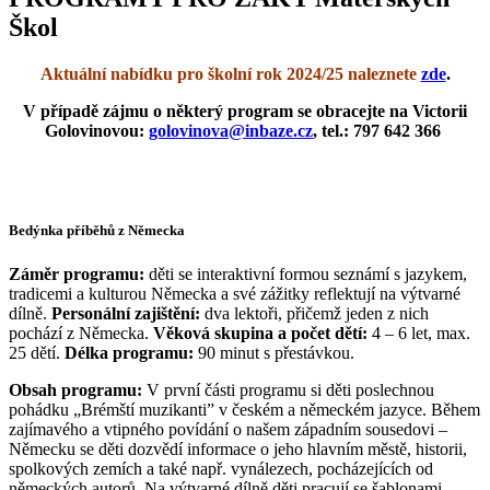
Škol
Aktuální nabídku pro školní rok 2024/25 naleznete
zde
.
V případě zájmu o některý program se obracejte na Victorii
Golovinovou:
golovinova@inbaze.cz
, tel.: 797
642 366
Bedýnka příběhů z Německa
Záměr programu:
děti se interaktivní formou seznámí s jazykem,
tradicemi a kulturou Německa a své zážitky reflektují na výtvarné
dílně.
Personální zajištění:
dva lektoři, přičemž jeden z nich
pochází z Německa.
Věková skupina a počet dětí:
4 – 6 let, max.
25 dětí.
Délka programu:
90 minut s přestávkou.
Obsah programu:
V první části programu si děti poslechnou
pohádku „Brémští muzikanti” v českém a německém jazyce. Během
zajímavého a vtipného povídání o našem západním sousedovi –
Německu se děti dozvědí informace o jeho hlavním městě, historii,
spolkových zemích a také např. vynálezech, pocházejících od
německých autorů. Na výtvarné dílně děti pracují se šablonami