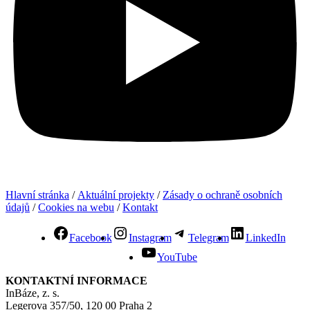
Hlavní stránka
/
Aktuální projekty
/
Zásady o ochraně osobních
údajů
/
Cookies na webu
/
Kontakt
Facebook
Instagram
Telegram
LinkedIn
YouTube
KONTAKTNÍ INFORMACE
InBáze, z. s.
Legerova 357/50, 120 00 Praha 2