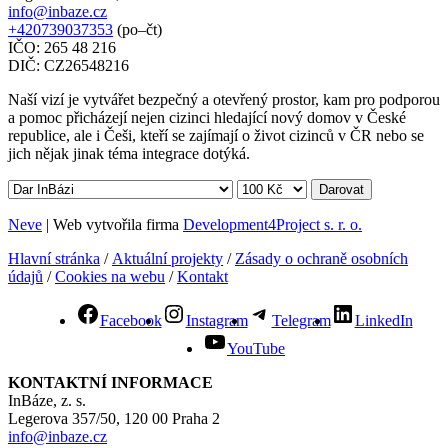
info@inbaze.cz
+420739037353
(po–čt)
IČO: 265 48 216
DIČ: CZ26548216
Naší vizí je vytvářet bezpečný a otevřený prostor, kam pro podporou
a pomoc přicházejí nejen cizinci hledající nový domov v České
republice, ale i Češi, kteří se zajímají o život cizinců v ČR nebo se
jich nějak jinak téma integrace dotýká.
Darovat
Neve
| Web vytvořila firma
Development4Project s. r. o.
Hlavní stránka
/
Aktuální projekty
/
Zásady o ochraně osobních
údajů
/
Cookies na webu
/
Kontakt
Facebook
Instagram
Telegram
LinkedIn
YouTube
KONTAKTNÍ INFORMACE
InBáze, z. s.
Legerova 357/50, 120 00 Praha 2
info@inbaze.cz