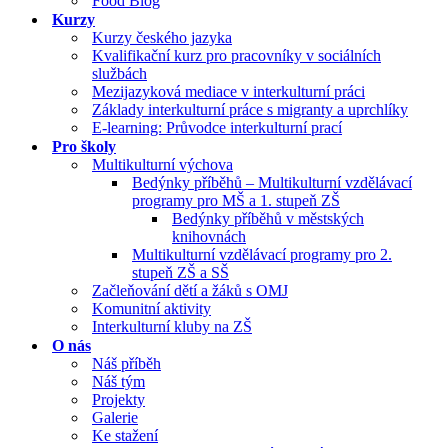
Food Blog
Kurzy
Kurzy českého jazyka
Kvalifikační kurz pro pracovníky v sociálních
službách
Mezijazyková mediace v interkulturní práci
Základy interkulturní práce s migranty a uprchlíky
E-learning: Průvodce interkulturní prací
Pro školy
Multikulturní výchova
Bedýnky příběhů – Multikulturní vzdělávací
programy pro MŠ a 1. stupeň ZŠ
Bedýnky příběhů v městských
knihovnách
Multikulturní vzdělávací programy pro 2.
stupeň ZŠ a SŠ
Začleňování dětí a žáků s OMJ
Komunitní aktivity
Interkulturní kluby na ZŠ
O nás
Náš příběh
Náš tým
Projekty
Galerie
Ke stažení