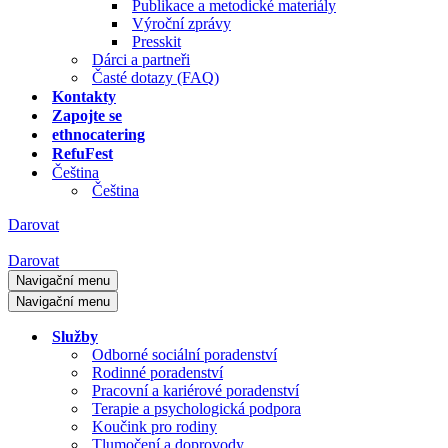
Publikace a metodické materiály
Výroční zprávy
Presskit
Dárci a partneři
Časté dotazy (FAQ)
Kontakty
Zapojte se
ethnocatering
RefuFest
Čeština
Čeština
Darovat
Darovat
Navigační menu
Navigační menu
Služby
Odborné sociální poradenství
Rodinné poradenství
Pracovní a kariérové poradenství
Terapie a psychologická podpora
Koučink pro rodiny
Tlumočení a doprovody