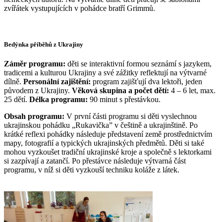
zvířátek vystupujících v pohádce bratří Grimmů.
Bedýnka příběhů z Ukrajiny
Záměr programu:
děti se interaktivní formou seznámí s jazykem,
tradicemi a kulturou Ukrajiny a své zážitky reflektují na výtvarné
dílně.
Personální zajištění:
program zajišťují dva lektoři, jeden
původem z Ukrajiny.
Věková skupina a počet dětí:
4 – 6 let, max.
25 dětí.
Délka programu:
90 minut s přestávkou.
Obsah programu:
V první části programu si děti vyslechnou
ukrajinskou pohádku „Rukavička” v češtině a ukrajinštině. Po
krátké reflexi pohádky následuje představení země prostřednictvím
mapy, fotografií a typických ukrajinských předmětů. Děti si také
mohou vyzkoušet tradiční ukrajinské kroje a společně s lektorkami
si zazpívají a zatančí. Po přestávce následuje výtvarná část
programu, v níž si děti vyzkouší techniku koláže z látek.