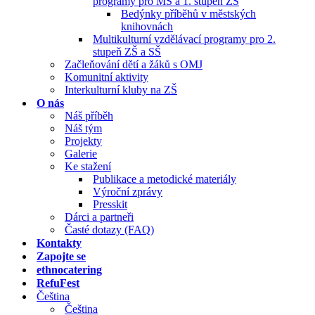
programy pro MŠ a 1. stupeň ZŠ
Bedýnky příběhů v městských
knihovnách
Multikulturní vzdělávací programy pro 2.
stupeň ZŠ a SŠ
Začleňování dětí a žáků s OMJ
Komunitní aktivity
Interkulturní kluby na ZŠ
O nás
Náš příběh
Náš tým
Projekty
Galerie
Ke stažení
Publikace a metodické materiály
Výroční zprávy
Presskit
Dárci a partneři
Časté dotazy (FAQ)
Kontakty
Zapojte se
ethnocatering
RefuFest
Čeština
Čeština