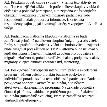
A2. Průzkum potřeb cílové skupiny – v rámci této aktivity se
zaměříme na zjištění základních potřeb cílové skupiny v oblasti
občanské a politické participace, a to zejména v následujících
okruzích: využitelnost různých možností participace, kde
respondenti hledají podporu a informace, jaká témata
respondenty zajímají, jaké vnímají bariéry v zapojování (vnitřní a
vnější).
A3. Participační platforma MigAct – Platforma se bude
zaměřovat primárně na cílovou skupinu (migranty a obyvatele
Prahy s migračním původem), vítáni ale budou všichni zájemci a
bude fungovat pod záštitou MHMP. Platforma bude usilovat o
lepší dostupnost různých možností zapojení pro obyvatele s
migrační zkušeností, pořádat vzdělávací akce, podporovat aktivní
migranty v jejich činnosti (poradenství, mentoring).
A4. Poskytování participační interkulturní práce a akcelerační
program – během celého projektu budeme poskytovat
individuální poradenství na téma občanské participace. Budeme
poskytovat podporu i aktivním skupinám, a to během
absolvování akceleračního programu. Na základě podnětů z
činnosti platformy nabídneme průběžnou podporu 5 aktivním
skupinám (minimálně dvojicím), které se zaměří na realizaci
vlastních aktivit/projektů.