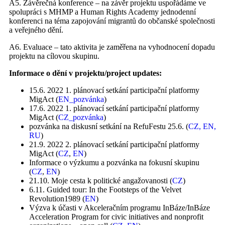
A5. Závěrečná konference – na závěr projektu uspořádáme ve
spolupráci s MHMP a Human Rights Academy jednodenní
konferenci na téma zapojování migrantů do občanské společnosti
a veřejného dění.
A6. Evaluace – tato aktivita je zaměřena na vyhodnocení dopadu
projektu na cílovou skupinu.
Informace o dění v projektu/project updates:
15.6. 2022 1. plánovací setkání participační platformy
MigAct (
EN_pozvánka
)
17.6. 2022 1. plánovací setkání participační platformy
MigAct (
CZ_pozvánka
)
pozvánka na diskusní setkání na RefuFestu 25.6. (
CZ, EN,
RU
)
21.9. 2022 2. plánovací setkání participační platformy
MigAct (
CZ
,
EN
)
Informace o výzkumu a pozvánka na fokusní skupinu
(
CZ
,
EN
)
21.10. Moje cesta k politické angažovanosti (
CZ
)
6.11. Guided tour: In the Footsteps of the Velvet
Revolution1989 (
EN
)
Výzva k účasti v Akceleračním programu InBáze/InBáze
Acceleration Program for civic initiatives and nonprofit