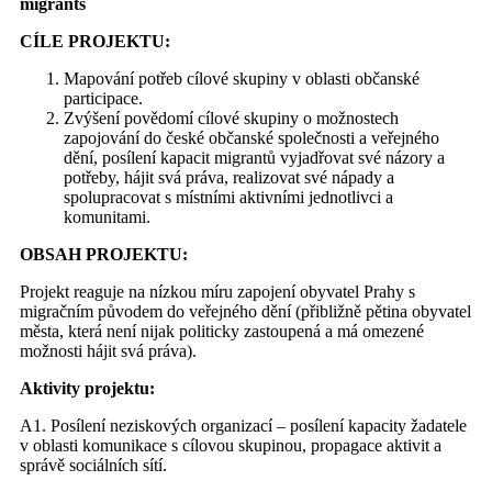
migrants
CÍLE PROJEKTU:
Mapování potřeb cílové skupiny v oblasti občanské
participace.
Zvýšení povědomí cílové skupiny o možnostech
zapojování do české občanské společnosti a veřejného
dění, posílení kapacit migrantů vyjadřovat své názory a
potřeby, hájit svá práva, realizovat své nápady a
spolupracovat s místními aktivními jednotlivci a
komunitami.
OBSAH PROJEKTU:
Projekt reaguje na nízkou míru zapojení obyvatel Prahy s
migračním původem do veřejného dění (přibližně pětina obyvatel
města, která není nijak politicky zastoupená a má omezené
možnosti hájit svá práva).
Aktivity projektu:
A1. Posílení neziskových organizací – posílení kapacity žadatele
v oblasti komunikace s cílovou skupinou, propagace aktivit a
správě sociálních sítí.