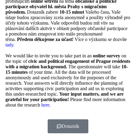
probíhajícím
online šetření
na téma
občanské a politické
participace obyvatel hl. města Prahy s migračním
původem.
Dotazník zabere
10-15 minut
Vašeho času
.
Vaše
údaje budou zpracovány zcela anonymně a použity výhradně pro
účely tohoto výzkumu.
Vaše odpovědi budou mít vliv na
plánování dalších aktivit v oblasti podpory občanské participace
a pomohou nám zmapovat toto málo prozkoumané
téma.
Předem děkujeme za účast!
Více o výzkumu se dozvíte
tady.
We would like to invite you to take part in an
online survey
on
the topic of
civic and political engagement of Prague residents
with a migration background.
The questionnaire will take
10-
15 minutes
of your time. All the data will be processed
anonymously and used exclusively for the purposes of the
research. Your answers will directly influence the planning of
activities supporting civic participation and aid us in exploring
this under-researched topic.
Your input matters, and we are
grateful for your participation!
Please find more information
about the research
here.
Dotazník