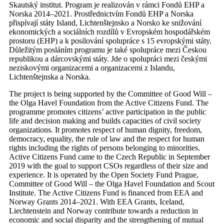
Skautský institut. Program je realizován v rámci Fondů EHP a
Norska 2014–2021. Prostřednictvím Fondů EHP a Norska
přispívají státy Island, Lichtenštejnsko a Norsko ke snižování
ekonomických a sociálních rozdílů v Evropském hospodářském
prostoru (EHP) a k posilování spolupráce s 15 evropskými státy.
Důležitým posláním programu je také spolupráce mezi Českou
republikou a dárcovskými státy. Jde o spolupráci mezi českými
neziskovými organizacemi a organizacemi z Islandu,
Lichtenštejnska a Norska.
The project is being supported by the Committee of Good Will –
the Olga Havel Foundation from the Active Citizens Fund. The
programme promotes citizens’ active participation in the public
life and decision making and builds capacities of civil society
organizations. It promotes respect of human dignity, freedom,
democracy, equality, the rule of law and the respect for human
rights including the rights of persons belonging to minorities.
Active Citizens Fund came to the Czech Republic in September
2019 with the goal to support CSOs regardless of their size and
experience. It is operated by the Open Society Fund Prague,
Committee of Good Will – the Olga Havel Foundation and Scout
Institute. The Active Citizens Fund is financed from EEA and
Norway Grants 2014–2021. With EEA Grants, Iceland,
Liechtenstein and Norway contribute towards a reduction in
economic and social disparity and the strengthening of mutual