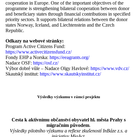
cooperation in Europe. One of the important objectives of the
programme is strengthening bilateral cooperation between donor
and beneficiary states through financial contributions in specified
priority sectors. It supports bilateral relations between the donor
states Norway, Iceland, and Liechtenstein and the Czech
Republic.
Odkazy na webové stránky:
Program Active Citizens Fund:
https://www.activecitizensfund.cz/
Fondy EHP a Norska:
https://eeagrants.org/
Nadace OSF:
https://osf.cz/
Výbor dobré vůle – Nadace Olgy Havlové:
https://www.vdv.cz/
Skautský institut:
https://www.skautskyinstitut.cz/
Výsledky výzkumu v rámci projektu
Cesta k aktivnímu občanství obyvatel hl. města Prahy s
migračním původem
.
Výsledky pilotního výzkumu a reflexe zkušeností InBáze z.s. a
iniciativy MigAct.