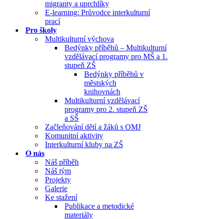
migranty a uprchlíky
E-learning: Průvodce interkulturní
prací
Pro školy
Multikulturní výchova
Bedýnky příběhů – Multikulturní
vzdělávací programy pro MŠ a 1.
stupeň ZŠ
Bedýnky příběhů v
městských
knihovnách
Multikulturní vzdělávací
programy pro 2. stupeň ZŠ
a SŠ
Začleňování dětí a žáků s OMJ
Komunitní aktivity
Interkulturní kluby na ZŠ
O nás
Náš příběh
Náš tým
Projekty
Galerie
Ke stažení
Publikace a metodické
materiály