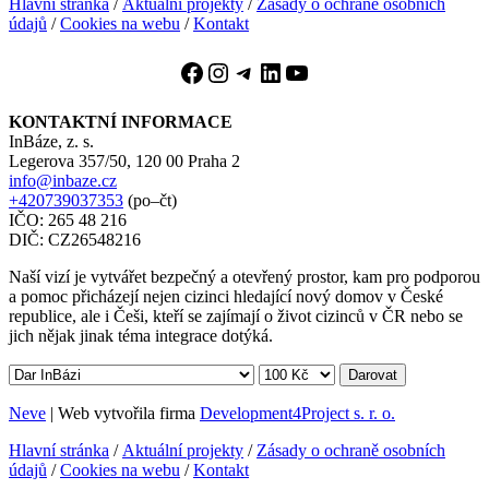
Hlavní stránka
/
Aktuální projekty
/
Zásady o ochraně osobních
údajů
/
Cookies na webu
/
Kontakt
KONTAKTNÍ INFORMACE
InBáze, z. s.
Legerova 357/50, 120 00 Praha 2
info@inbaze.cz
+420739037353
(po–čt)
IČO: 265 48 216
DIČ: CZ26548216
Naší vizí je vytvářet bezpečný a otevřený prostor, kam pro podporou
a pomoc přicházejí nejen cizinci hledající nový domov v České
republice, ale i Češi, kteří se zajímají o život cizinců v ČR nebo se
jich nějak jinak téma integrace dotýká.
Darovat
Neve
| Web vytvořila firma
Development4Project s. r. o.
Hlavní stránka
/
Aktuální projekty
/
Zásady o ochraně osobních
údajů
/
Cookies na webu
/
Kontakt