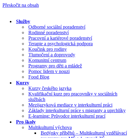
Přeskočit na obsah
Služby
Odborné sociální poradenství
Rodinné poradenství
Pracovní a kariérové poradenství
Terapie a psychologická podpora
Koučink pro rodiny
Tlumočení a doprovody
Komunitní centrum
Programy pro děti a mládež
Pomoc lidem v nouzi
Food Blog
Kurzy
Kurzy českého jazyka
Kvalifikační kurz pro pracovníky v sociálních
službách
Mezijazyková mediace v interkulturní práci
Základy interkulturní práce s migranty a uprchlíky
E-learning: Průvodce interkulturní prací
Pro školy
Multikulturní výchova
Bedýnky příběhů – Multikulturní vzdělávací