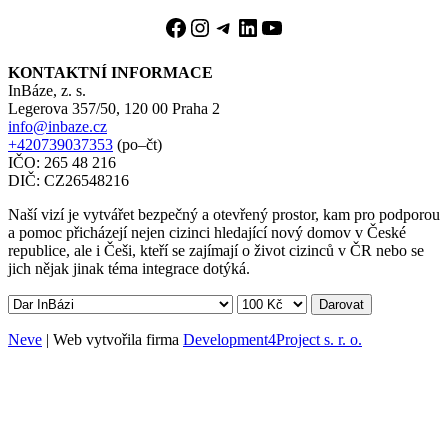
KONTAKTNÍ INFORMACE
InBáze, z. s.
Legerova 357/50, 120 00 Praha 2
info@inbaze.cz
+420739037353
(po–čt)
IČO: 265 48 216
DIČ: CZ26548216
Naší vizí je vytvářet bezpečný a otevřený prostor, kam pro podporou
a pomoc přicházejí nejen cizinci hledající nový domov v České
republice, ale i Češi, kteří se zajímají o život cizinců v ČR nebo se
jich nějak jinak téma integrace dotýká.
Darovat
Neve
| Web vytvořila firma
Development4Project s. r. o.