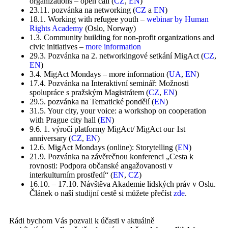
organizations – open call (
CZ
,
EN
)
23.11. pozvánka na networking (
CZ
a
EN
)
18.1. Working with refugee youth –
webinar by Human
Rights Academy
(Oslo, Norway)
1.3. Community building for non-profit organizations and
civic initiatives –
more information
29.3. Pozvánka na 2. networkingové setkání MigAct (
CZ
,
EN
)
3.4. MigAct Mondays – more information (
UA
,
EN
)
17.4. Pozvánka na Interaktivní seminář: Možnosti
spolupráce s pražským Magistrátem (
CZ
,
EN
)
29.5. pozvánka na Tematické pondělí (
EN
)
31.5. Your city, your voice: a workshop on cooperation
with Prague city hall (
EN
)
9.6. 1. výročí platformy MigAct/ MigAct our 1st
anniversary (
CZ
,
EN
)
12.6. MigAct Mondays (online): Storytelling (
EN
)
21.9. Pozvánka na závěrečnou konferenci „Cesta k
rovnosti: Podpora občanské angažovanosti v
interkulturním prostředí“ (
EN
,
CZ
)
16.10. – 17.10. Návštěva Akademie lidských práv v Oslu.
Článek o naší studijní cestě si můžete přečíst
zde
.
Rádi bychom Vás pozvali k účasti v aktuálně