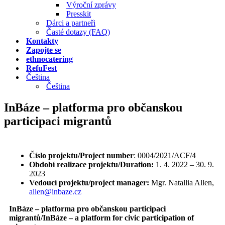
Výroční zprávy
Presskit
Dárci a partneři
Časté dotazy (FAQ)
Kontakty
Zapojte se
ethnocatering
RefuFest
Čeština
Čeština
InBáze – platforma pro občanskou
participaci migrantů
Číslo projektu/Project number
: 0004/2021/ACF/4
Období realizace projektu/Duration:
1. 4. 2022 – ⁠30. 9.
2023
Vedoucí projektu/project manager:
Mgr. Natallia Allen,
allen@inbaze.cz
InBáze – platforma pro občanskou participaci
migrantů/InBáze – a platform for civic participation of