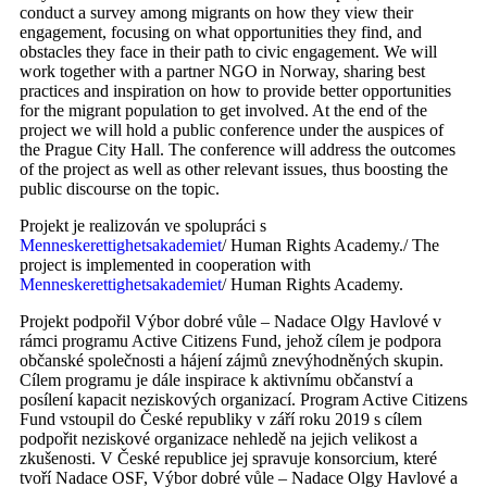
conduct a survey among migrants on how they view their
engagement, focusing on what opportunities they find, and
obstacles they face in their path to civic engagement. We will
work together with a partner NGO in Norway, sharing best
practices and inspiration on how to provide better opportunities
for the migrant population to get involved. At the end of the
project we will hold a public conference under the auspices of
the Prague City Hall. The conference will address the outcomes
of the project as well as other relevant issues, thus boosting the
public discourse on the topic.
Projekt je realizován ve spolupráci s
Menneskerettighetsakademiet
/ Human Rights Academy./ The
project is implemented in cooperation with
Menneskerettighetsakademiet
/ Human Rights Academy.
Projekt podpořil Výbor dobré vůle – Nadace Olgy Havlové v
rámci programu Active Citizens Fund, jehož cílem je podpora
občanské společnosti a hájení zájmů znevýhodněných skupin.
Cílem programu je dále inspirace k aktivnímu občanství a
posílení kapacit neziskových organizací. Program Active Citizens
Fund vstoupil do České republiky v září roku 2019 s cílem
podpořit neziskové organizace nehledě na jejich velikost a
zkušenosti. V České republice jej spravuje konsorcium, které
tvoří Nadace OSF, Výbor dobré vůle – Nadace Olgy Havlové a