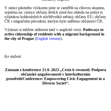
V rámci pilotního výzkumu jsme se zaměřili na cílovou skupinu,
zejména na: cizince občany třetích zemí bez ohledu na pobyt (s
výjimkou krátkodobých návštěvníků města); občany EU; občany
ČR s migračním původem, kterým bylo uděleno občanství ČR.
Výzkum si můžete stáhnout také v anglické verzi.
Pathways to
active citizenship of residents with a migrant background in
the city of Prague
(
English version
).
Ke stažení
Záznam z konference 21.9. 2023 „Cesta k rovnosti: Podpora
občanské angažovanosti v interkulturním
prostředí/Conference: Empowering Civic Engagement in a
Diverse Societ“.