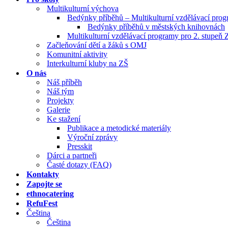
Multikulturní výchova
Bedýnky příběhů – Multikulturní vzdělávací pro
Bedýnky příběhů v městských knihovnách
Multikulturní vzdělávací programy pro 2. stupeň 
Začleňování dětí a žáků s OMJ
Komunitní aktivity
Interkulturní kluby na ZŠ
O nás
Náš příběh
Náš tým
Projekty
Galerie
Ke stažení
Publikace a metodické materiály
Výroční zprávy
Presskit
Dárci a partneři
Časté dotazy (FAQ)
Kontakty
Zapojte se
ethnocatering
RefuFest
Čeština
Čeština