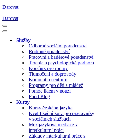
Darovat
Darovat
Navigační
menu
Navigační
menu
Služby
Odborné sociální poradenství
Rodinné poradenství
Pracovní a kariérové poradenství
Terapie a psychologická podpora
Koučink pro rodiny
Tlumočení a doprovody
Komunitní centrum
Programy pro děti a mládež
Pomoc lidem v nouzi
Food Blog
Kurzy
Kurzy českého jazyka
Kvalifikační kurz pro pracovníky
v sociálních službách
Mezijazyková mediace v
interkulturní práci
Základy interkulturní práce s