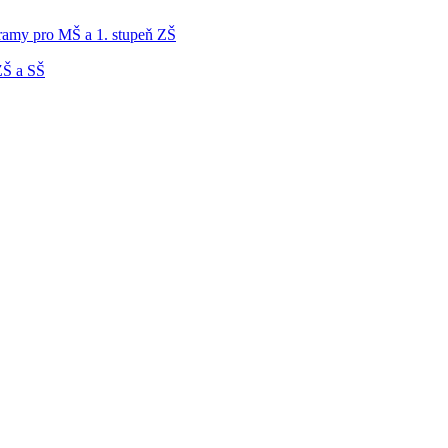
gramy pro MŠ a 1. stupeň ZŠ
ZŠ a SŠ