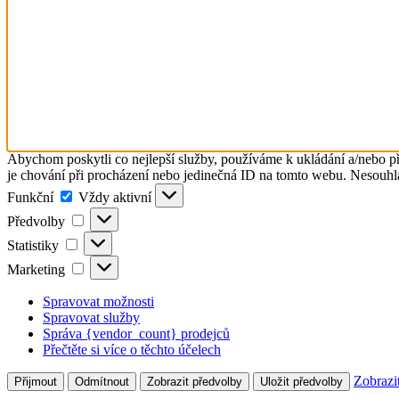
Abychom poskytli co nejlepší služby, používáme k ukládání a/nebo př
je chování při procházení nebo jedinečná ID na tomto webu. Nesouhlas
Funkční
Funkční
Vždy aktivní
Předvolby
Předvolby
Statistiky
Statistiky
Marketing
Marketing
Spravovat možnosti
Spravovat služby
Správa {vendor_count} prodejců
Přečtěte si více o těchto účelech
Zobrazi
Přijmout
Odmítnout
Zobrazit předvolby
Uložit předvolby