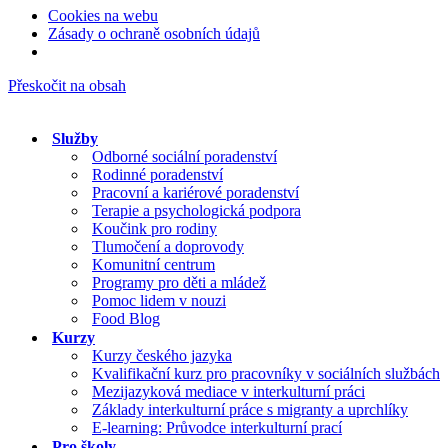
Cookies na webu
Zásady o ochraně osobních údajů
Přeskočit na obsah
Služby
Odborné sociální poradenství
Rodinné poradenství
Pracovní a kariérové poradenství
Terapie a psychologická podpora
Koučink pro rodiny
Tlumočení a doprovody
Komunitní centrum
Programy pro děti a mládež
Pomoc lidem v nouzi
Food Blog
Kurzy
Kurzy českého jazyka
Kvalifikační kurz pro pracovníky v sociálních službách
Mezijazyková mediace v interkulturní práci
Základy interkulturní práce s migranty a uprchlíky
E-learning: Průvodce interkulturní prací
Pro školy