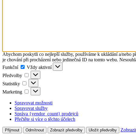
Abychom poskytli co nejlepší služby, používáme k ukládání a/nebo př
je chování při procházení nebo jedinečná ID na tomto webu. Nesouhlas
Funkční
Funkční
Vždy aktivní
Předvolby
Předvolby
Statistiky
Statistiky
Marketing
Marketing
Spravovat možnosti
Spravovat služby
Správa {vendor_count} prodejců
Přečtěte si více o těchto účelech
Zobrazi
Přijmout
Odmítnout
Zobrazit předvolby
Uložit předvolby