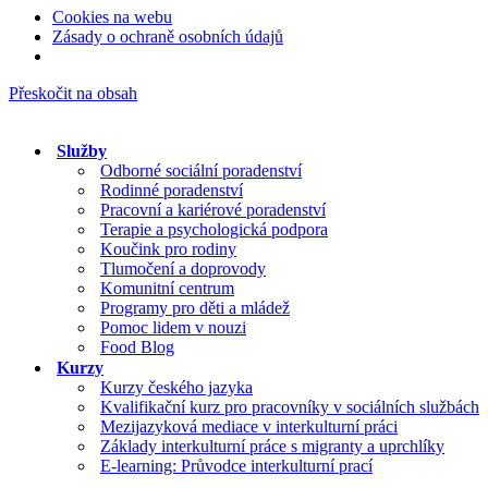
Cookies na webu
Zásady o ochraně osobních údajů
Přeskočit na obsah
Služby
Odborné sociální poradenství
Rodinné poradenství
Pracovní a kariérové poradenství
Terapie a psychologická podpora
Koučink pro rodiny
Tlumočení a doprovody
Komunitní centrum
Programy pro děti a mládež
Pomoc lidem v nouzi
Food Blog
Kurzy
Kurzy českého jazyka
Kvalifikační kurz pro pracovníky v sociálních službách
Mezijazyková mediace v interkulturní práci
Základy interkulturní práce s migranty a uprchlíky
E-learning: Průvodce interkulturní prací
Pro školy