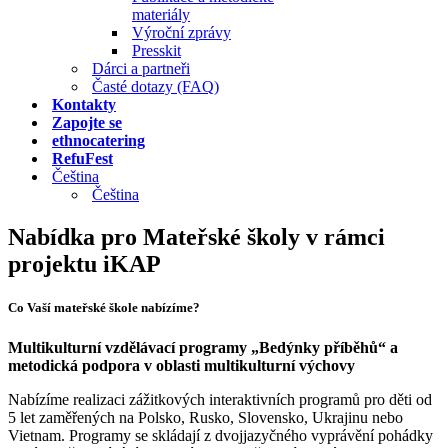
materiály
Výroční zprávy
Presskit
Dárci a partneři
Časté dotazy (FAQ)
Kontakty
Zapojte se
ethnocatering
RefuFest
Čeština
Čeština
Nabídka pro Mateřské školy v rámci
projektu iKAP
Co Vaší mateřské škole nabízíme?
Multikulturní vzdělávací programy „Bedýnky příběhů“ a
metodická podpora v oblasti multikulturní výchovy
Nabízíme realizaci zážitkových interaktivních programů pro děti od
5 let zaměřených na Polsko, Rusko, Slovensko, Ukrajinu nebo
Vietnam. Programy se skládají z dvojjazyčného vyprávění pohádky