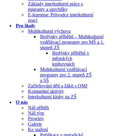
Základy interkulturní práce s
migranty a uprchlíky
E-learning: Průvodce interkulturní
prací
Pro školy
Multikulturní výchova
Bedýnky příběhů – Multikulturní
vzdělávací programy pro MŠ a 1.
stupeň ZŠ
Bedýnky příběhů v
městských
knihovnách
Multikulturní vzdělávací
programy pro 2. stupeň ZŠ
a SŠ
Začleňování dětí a žáků s OMJ
Komunitní aktivity
Interkulturní kluby na ZŠ
O nás
Náš příběh
Náš tým
Projekty
Galerie
Ke stažení
Publikace a metodické