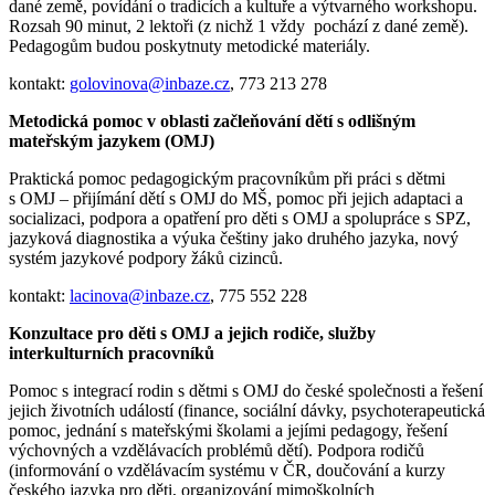
dané země, povídání o tradicích a kultuře a výtvarného workshopu.
Rozsah 90 minut, 2 lektoři (z nichž 1 vždy pochází z dané země).
Pedagogům budou poskytnuty metodické materiály.
kontakt:
golovinova@inbaze.cz
, 773 213 278
Metodická pomoc v oblasti začleňování dětí s odlišným
mateřským jazykem (OMJ)
Praktická pomoc pedagogickým pracovníkům při práci s dětmi
s OMJ – přijímání dětí s OMJ do MŠ, pomoc při jejich adaptaci a
socializaci, podpora a opatření pro děti s OMJ a spolupráce s SPZ,
jazyková diagnostika a výuka češtiny jako druhého jazyka, nový
systém jazykové podpory žáků cizinců.
kontakt:
lacinova@inbaze.cz
, 775 552 228
Konzultace pro děti s OMJ a jejich rodiče, služby
interkulturních pracovníků
Pomoc s integrací rodin s dětmi s OMJ do české společnosti a řešení
jejich životních událostí (finance, sociální dávky, psychoterapeutická
pomoc, jednání s mateřskými školami a jejími pedagogy, řešení
výchovných a vzdělávacích problémů dětí). Podpora rodičů
(informování o vzdělávacím systému v ČR, doučování a kurzy
českého jazyka pro děti, organizování mimoškolních