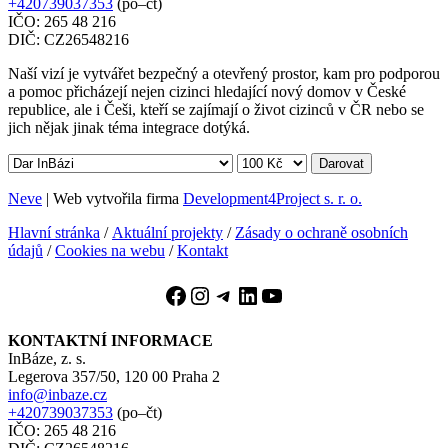
+420739037353
(po–čt)
IČO: 265 48 216
DIČ: CZ26548216
Naší vizí je vytvářet bezpečný a otevřený prostor, kam pro podporou
a pomoc přicházejí nejen cizinci hledající nový domov v České
republice, ale i Češi, kteří se zajímají o život cizinců v ČR nebo se
jich nějak jinak téma integrace dotýká.
Darovat
Neve
| Web vytvořila firma
Development4Project s. r. o.
Hlavní stránka
/
Aktuální projekty
/
Zásady o ochraně osobních
údajů
/
Cookies na webu
/
Kontakt
Facebook
Instagram
Telegram
LinkedIn
YouTube
KONTAKTNÍ INFORMACE
InBáze, z. s.
Legerova 357/50, 120 00 Praha 2
info@inbaze.cz
+420739037353
(po–čt)
IČO: 265 48 216