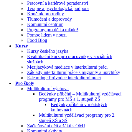
Pracovní a kariérové poradenství
Terapie a psychologická podpora
Koučink pro rodiny
Tlumočení a doprovody
Komunitní centrum
Programy pro děti a mládež
Pomoc lidem v nouzi
Food Blog
Kurzy
Kurzy českého jazyka
Kvalifikační kurz pro pracovníky v sociálních
službách
Mezijazyková mediace v interkulturní práci
Základy interkulturní práce s migranty a uprchlíky
E-learning: Průvodce interkulturní prací
Pro školy
Multikulturní výchova
Bedýnky příběhů – Multikulturní vzdělávací
programy pro MŠ a 1. stupeň ZŠ
Bedýnky příběhů v městských
knihovnách
Multikulturní vzdělávací programy pro 2.
stupeň ZŠ a SŠ
Začleňování dětí a žáků s OMJ
Komunitní aktivity