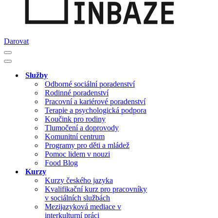
Darovat
Navigační
menu
Navigační
menu
Služby
Odborné sociální poradenství
Rodinné poradenství
Pracovní a kariérové poradenství
Terapie a psychologická podpora
Koučink pro rodiny
Tlumočení a doprovody
Komunitní centrum
Programy pro děti a mládež
Pomoc lidem v nouzi
Food Blog
Kurzy
Kurzy českého jazyka
Kvalifikační kurz pro pracovníky
v sociálních službách
Mezijazyková mediace v
interkulturní práci