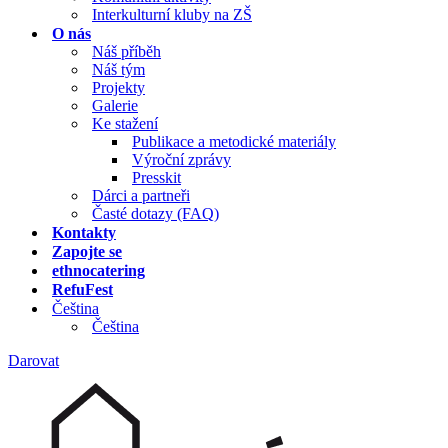
Interkulturní kluby na ZŠ
O nás
Náš příběh
Náš tým
Projekty
Galerie
Ke stažení
Publikace a metodické materiály
Výroční zprávy
Presskit
Dárci a partneři
Časté dotazy (FAQ)
Kontakty
Zapojte se
ethnocatering
RefuFest
Čeština
Čeština
Darovat