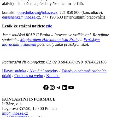
aktivit). Tlumočení a překlady školních materiálů.
kontakt:
ourednikova@inbaze.cz
, 721 859 806 (konzultace),
darashenka@inbaze.cz
, 777 190 633 (interkulturní pracovníci)
Leták ke stažení najdete
zde
Jsme součástí iKAP II Praha – Inovace ve vzdělávání. Rozvíjíme
společně s
Magistrátem Hlavního města Prahy
a
Pražským
inovačním institutem
potenciály žáků pražských škol.
Registrační číslo projektu: CZ.02.3.68/0.0/0.0/19_078/0021106
Hlavní stránka
/
Aktuální projekty
/
Zásady o ochraně osobních
údajů
/
Cookies na webu
/
Kontakt
Facebook
Instagram
Telegram
LinkedIn
YouTube
KONTAKTNÍ INFORMACE
InBáze, z. s.
Legerova 357/50, 120 00 Praha 2
info@inbaze.cz