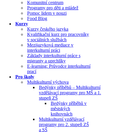
Komunitní centrum
Programy pro děti a mládež
Pomoc lidem v nouzi
Food Blog
Kurzy
Kurzy českého jazyka
Kvalifikační kurz pro pracovníky
v sociálních službách
Mezijazyková mediace v
interkulturní práci
Základy interkulturní práce s
migranty a uprchlíky
E-learning: Průvodce interkulturní
prací
Pro školy
Multikulturní výchova
Bedýnky příběhů – Multikulturní
vzdělávací programy pro MŠ a 1.
stupeň ZŠ
Bedýnky příběhů v
městských
knihovnách
Multikulturní vzdělávací
programy pro 2. stupeň ZŠ
a SŠ