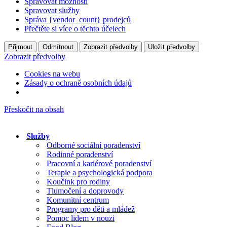
Spravovat možnosti
Spravovat služby
Správa {vendor_count} prodejců
Přečtěte si více o těchto účelech
Přijmout
Odmítnout
Zobrazit předvolby
Uložit předvolby
Zobrazit předvolby
Cookies na webu
Zásady o ochraně osobních údajů
Přeskočit na obsah
Služby
Odborné sociální poradenství
Rodinné poradenství
Pracovní a kariérové poradenství
Terapie a psychologická podpora
Koučink pro rodiny
Tlumočení a doprovody
Komunitní centrum
Programy pro děti a mládež
Pomoc lidem v nouzi