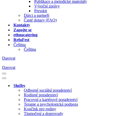
Publikace a metodické materiály
Výroční zprávy
Presskit
Dárci a partneři
Časté dotazy (FAQ)
Kontakty
Zapojte se
ethnocatering
RefuFest
Čeština
Čeština
Darovat
Darovat
Navigační
menu
Navigační
menu
Služby
Odborné sociální poradenství
Rodinné poradenství
Pracovní a kariérové poradenství
Terapie a psychologická podpora
Koučink pro rodiny
Tlumočení a doprovody