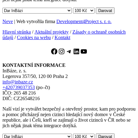
Darovat
Neve
| Web vytvořila firma
Development4Project s. r. o.
Hlavní stránka
/
Aktuální projekty
/
Zásady o ochraně osobních
údajů
/
Cookies na webu
/
Kontakt
Facebook
Instagram
Telegram
LinkedIn
YouTube
KONTAKTNÍ INFORMACE
InBáze, z. s.
Legerova 357/50, 120 00 Praha 2
info@inbaze.cz
+420739037353
(po–čt)
IČO: 265 48 216
DIČ: CZ26548216
Naší vizí je vytvářet bezpečný a otevřený prostor, kam pro podporou
a pomoc přicházejí nejen cizinci hledající nový domov v České
republice, ale i Češi, kteří se zajímají o život cizinců v ČR nebo se
jich nějak jinak téma integrace dotýká.
Darovat