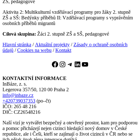
ZŠ, pedagogové
Aktivita 2: Multikulturní vzdělávací programy pro žáky 2. stupně
ZŠ a SŠ: Bedýnky příběhů II: Vzdělávací programy s vyprávěním
osobních příběhů migrantů
Cílová skupina:
Žáci 2. stupně ZŠ a SŠ, pedagogové
Hlavní stránka
/
Aktuální projekty
/
Zásady o ochraně osobních
údajů
/
Cookies na webu
/
Kontakt
Facebook
Instagram
Telegram
LinkedIn
YouTube
KONTAKTNÍ INFORMACE
InBáze, z. s.
Legerova 357/50, 120 00 Praha 2
info@inbaze.cz
+420739037353
(po–čt)
IČO: 265 48 216
DIČ: CZ26548216
Naší vizí je vytvářet bezpečný a otevřený prostor, kam pro podporou
a pomoc přicházejí nejen cizinci hledající nový domov v České
republice, ale i Češi, kteří se zajímají o život cizinců v ČR nebo se
jich nějak jinak téma integrace dotýká.