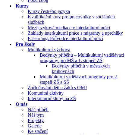
Food Blog
Kurzy
Kurzy českého jazyka
Kvalifikační kurz pro pracovníky v sociálních
službách
Mezijazyková mediace v interkulturní práci
Základy interkulturní práce s migranty a uprchlíky
E-learning: Průvodce interkulturní prací
Pro školy
Multikulturní výchova
Bedýnky příběhů – Multikulturní vzdělávací
programy pro MŠ a 1. stupeň ZŠ
Bedýnky příběhů v městských
knihovnách
Multikulturní vzdělávací programy pro 2.
stupeň ZŠ a SŠ
Začleňování dětí a žáků s OMJ
Komunitní aktivity
Interkulturní kluby na ZŠ
O nás
Náš příběh
Náš tým
Projekty
Galerie
Ke stažení