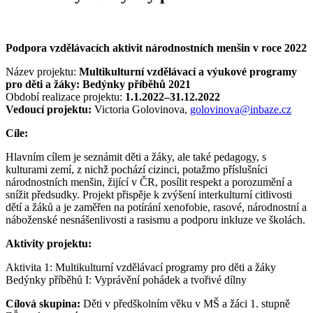
Podpora vzdělávacích aktivit národnostních menšin v roce 2022
Název projektu:
Multikulturní vzdělávací a výukové programy
pro děti a žáky: Bedýnky příběhů 2021
Období realizace projektu:
1.1.2022–31.12.2022
Vedoucí projektu:
Victoria Golovinova,
golovinova@inbaze.cz
Cíle:
Hlavním cílem je seznámit děti a žáky, ale také pedagogy, s
kulturami zemí, z nichž pochází cizinci, potažmo příslušníci
národnostních menšin, žijící v ČR, posílit respekt a porozumění a
snížit předsudky. Projekt přispěje k zvýšení interkulturní citlivosti
dětí a žáků a je zaměřen na potírání xenofobie, rasové, národnostní a
náboženské nesnášenlivosti a rasismu a podporu inkluze ve školách.
Aktivity projektu:
Aktivita 1: Multikulturní vzdělávací programy pro děti a žáky
Bedýnky příběhů I: Vyprávění pohádek a tvořivé dílny
Cílová skupina:
Děti v předškolním věku v MŠ a žáci 1. stupně