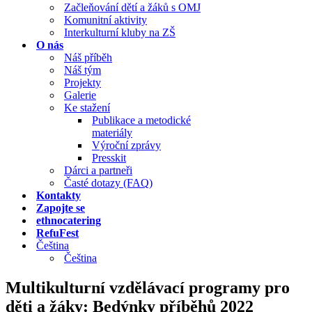
Začleňování dětí a žáků s OMJ
Komunitní aktivity
Interkulturní kluby na ZŠ
O nás
Náš příběh
Náš tým
Projekty
Galerie
Ke stažení
Publikace a metodické
materiály
Výroční zprávy
Presskit
Dárci a partneři
Časté dotazy (FAQ)
Kontakty
Zapojte se
ethnocatering
RefuFest
Čeština
Čeština
Multikulturní vzdělávací programy pro
děti a žáky: Bedýnky příběhů 2022