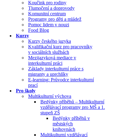
Koučink pro rodiny
Tlumočení a doprovody
Komunitní centrum
Programy pro děti a mládež
Pomoc lidem v nouzi
Food Blog
Kurzy
Kurzy českého jazyka
Kvalifikační kurz pro pracovníky
v sociálních službách
Mezijazyková mediace v
interkulturní práci
Základy interkulturní práce s
migranty a uprchlíky
E-learning: Průvodce interkulturní
prací
Pro školy
Multikulturní výchova
Bedýnky příběhů – Multikulturní
vzdělávací programy pro MŠ a 1.
stupeň ZŠ
Bedýnky příběhů v
městských
knihovnách
Multikulturní vzdělávací