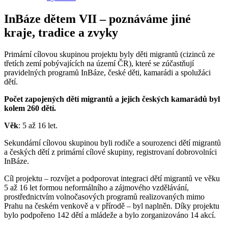
InBáze dětem VII – poznáváme jiné
kraje, tradice a zvyky
Primární cílovou skupinou projektu byly děti migrantů (cizinců ze
třetích zemí pobývajících na území ČR), které se zúčastňují
pravidelných programů InBáze, české děti, kamarádi a spolužáci
dětí.
Počet zapojených dětí migrantů a jejich českých kamarádů byl
kolem 260 dětí.
Věk
: 5 až 16 let.
Sekundární cílovou skupinou byli rodiče a sourozenci dětí migrantů
a českých dětí z primární cílové skupiny, registrovaní dobrovolníci
InBáze.
Cíl projektu – rozvíjet a podporovat integraci dětí migrantů ve věku
5 až 16 let formou neformálního a zájmového vzdělávání,
prostřednictvím volnočasových programů realizovaných mimo
Prahu na českém venkově a v přírodě – byl naplněn. Díky projektu
bylo podpořeno 142 dětí a mládeže a bylo zorganizováno 14 akcí.