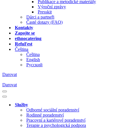
Publikace a metodické materiály
Výroční zprávy
Presskit
Dárci a partneři
Časté dotazy (FAQ)
Kontakty
Zapojte se
ethnocatering
RefuFest
Čeština
Čeština
English
Русский
Darovat
Darovat
Navigační
menu
Navigační
menu
Služby
Odborné sociální poradenství
Rodinné poradenství
Pracovní a kariérové poradenství
Terapie a psychologická podpora