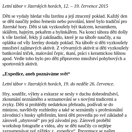
Letní tábor v Jizerských horách, 12. – 19. července 2015
Děti se vydaly hledat vílu Izerínu a její ztracený poklad. Každý den
se děti naučily jedno řemeslo nebo povolání, které bylo tradiční pro
Jizerské hory. Děti si tak vyzkoušely být tkalcem, keramikem,
sklářem, hajným, pekařem a bylinkářem. Na konci tábora děti došly
k víle Izeríně, řekly jí zaklínadlo, které je na táboře naučily, a na
oplátku od víly Izeríny dostaly poklad. Na táboře si děti vyzkoušely
množství zajímavých aktivit. Z výtvarných aktivit si děti vyzkoušely
batikování triček, malování čepic, tkaní, práci s keramickou hlínou
apod. Vedle toho bylo pro děti připraveno množství pohybových a
sportovních aktivit.
„Expedice, aneb poznáváme svět“
Letní tábor v Jizerských horách, 19. do neděle 26. července.
Hry, soutěže, výlety a exkurze se nesly v duchu dobrodružství,
zkoumání neznámého a seznamování se s novými tradicemi a
zvyky. Děti si prohlédly nedalekou přehradu, podívali se do
minizoo, navštívily rozhledny a také se seznámily s profesionální
závodnicí s husky spřežením, která děti provedla po své základně a
zároveň „ubytovně“ pro její závodní psy. Zároveň proběhl
workshop fotografie a videa, aby se děti naučily co nejlépe
zaznamenávat své zážitky z „expedice“. Prezentace se našim