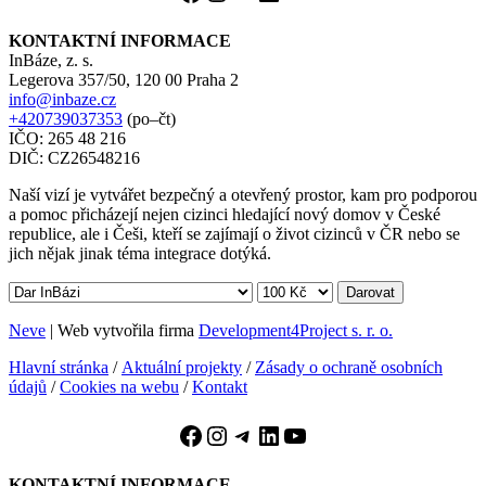
KONTAKTNÍ INFORMACE
InBáze, z. s.
Legerova 357/50, 120 00 Praha 2
info@inbaze.cz
+420739037353
(po–čt)
IČO: 265 48 216
DIČ: CZ26548216
Naší vizí je vytvářet bezpečný a otevřený prostor, kam pro podporou
a pomoc přicházejí nejen cizinci hledající nový domov v České
republice, ale i Češi, kteří se zajímají o život cizinců v ČR nebo se
jich nějak jinak téma integrace dotýká.
Darovat
Neve
| Web vytvořila firma
Development4Project s. r. o.
Hlavní stránka
/
Aktuální projekty
/
Zásady o ochraně osobních
údajů
/
Cookies na webu
/
Kontakt
Facebook
Instagram
Telegram
LinkedIn
YouTube
KONTAKTNÍ INFORMACE