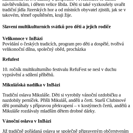
návštěvníkům, i dětem velice líbila. Děti si také vyzkoušely uvařit
tradiční jídla Jizerských hor a od místních obyvatel zjistili, jak se v
takovém, témeř opuštěném, kraji žije.
Slavení multikulturních svátků pro děti a jejich rodiče
Velikonoce v InBázi
Povídání o českých tradicích, program pro děti a dospělé, tvořivá
velikonoční dílna, společný oběd, procházka
Refufest
10. ročník multikulturního festivalu RefuFest se nesl v duchu
vyprávění a sdílení příběhů.
Mikulášská nadílka v InBázi
Tradiční oslava Mikuláše. Děti si vyrobily vánoční ozdobičku a
nazdobily perníček. Přišli Mikuláš, anděli a čerti. Starší Clubinové
děti pomáhaly s přípravou překvapení – v kostýmech čertů, andělů a
Mikuláše rozdávaly mladším dětem drobné dárky.
Vánoční oslava v InBázi
Již tradičně pořádaná oslava se společně připraveným občerstvením