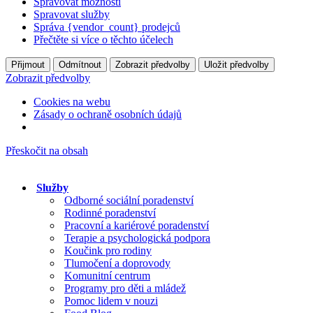
Spravovat možnosti
Spravovat služby
Správa {vendor_count} prodejců
Přečtěte si více o těchto účelech
Přijmout
Odmítnout
Zobrazit předvolby
Uložit předvolby
Zobrazit předvolby
Cookies na webu
Zásady o ochraně osobních údajů
Přeskočit na obsah
Služby
Odborné sociální poradenství
Rodinné poradenství
Pracovní a kariérové poradenství
Terapie a psychologická podpora
Koučink pro rodiny
Tlumočení a doprovody
Komunitní centrum
Programy pro děti a mládež
Pomoc lidem v nouzi