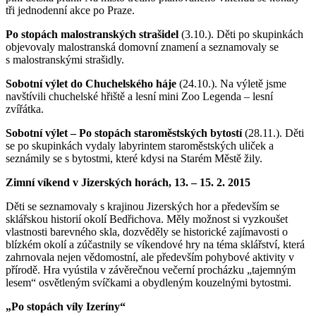
tři jednodenní akce po Praze.
Po stopách malostranských strašidel
(3.10.). Děti po skupinkách
objevovaly malostranská domovní znamení a seznamovaly se
s malostranskými strašidly.
Sobotní výlet do Chuchelského háje
(24.10.). Na výletě jsme
navštívili chuchelské hřiště a lesní mini Zoo Legenda – lesní
zvířátka.
Sobotní výlet – Po stopách staroměstských bytostí
(28.11.). Děti
se po skupinkách vydaly labyrintem staroměstských uliček a
seznámily se s bytostmi, které kdysi na Starém Městě žily.
Zimní víkend v Jizerských horách, 13. – 15. 2. 2015
Děti se seznamovaly s krajinou Jizerských hor a především se
sklářskou historií okolí Bedřichova. Měly možnost si vyzkoušet
vlastnosti barevného skla, dozvěděly se historické zajímavosti o
blízkém okolí a zúčastnily se víkendové hry na téma sklářství, která
zahrnovala nejen vědomostní, ale především pohybové aktivity v
přírodě. Hra vyústila v závěrečnou večerní procházku „tajemným
lesem“ osvětleným svíčkami a obydleným kouzelnými bytostmi.
„Po stopách víly Izeríny“