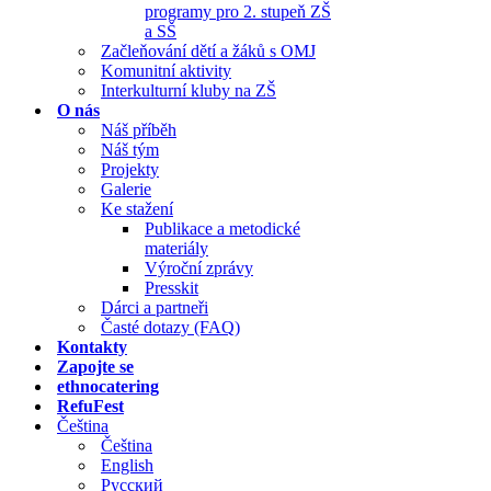
programy pro 2. stupeň ZŠ
a SŠ
Začleňování dětí a žáků s OMJ
Komunitní aktivity
Interkulturní kluby na ZŠ
O nás
Náš příběh
Náš tým
Projekty
Galerie
Ke stažení
Publikace a metodické
materiály
Výroční zprávy
Presskit
Dárci a partneři
Časté dotazy (FAQ)
Kontakty
Zapojte se
ethnocatering
RefuFest
Čeština
Čeština
English
Русский