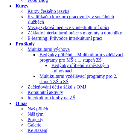
Food Blog
Kurzy
Kurzy českého jazyka
Kvalifikační kurz pro pracovníky v sociálních
službách
Mezijazyková mediace v interkulturní práci
Základy interkulturní práce s migranty a uprchlíky
E-learning: Průvodce interkulturní prací
Pro školy
Multikulturní výchova
Bedýnky příběhů – Multikulturní vzdělávací
programy pro MŠ a 1. stupeň ZŠ
Bedýnky příběhů v městských
knihovnách
Multikulturní vzdělávací programy pro 2.
stupeň ZŠ a SŠ
Začleňování dětí a žáků s OMJ
Komunitní aktivity
Interkulturní kluby na ZŠ
O nás
Náš příběh
Náš tým
Projekty
Galerie
Ke stažení