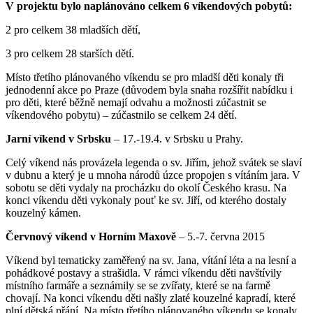
V projektu bylo naplánováno celkem 6 víkendových pobytů:
2 pro celkem 38 mladších dětí,
3 pro celkem 28 starších dětí.
Místo třetího plánovaného víkendu se pro mladší děti konaly tři
jednodenní akce po Praze (důvodem byla snaha rozšířit nabídku i
pro děti, které běžně nemají odvahu a možnosti zúčastnit se
víkendového pobytu) – zúčastnilo se celkem 24 dětí.
Jarní víkend v Srbsku
– 17.-19.4. v Srbsku u Prahy.
Celý víkend nás provázela legenda o sv. Jiřím, jehož svátek se slaví
v dubnu a který je u mnoha národů úzce propojen s vítáním jara. V
sobotu se děti vydaly na procházku do okolí Českého krasu. Na
konci víkendu děti vykonaly pouť ke sv. Jiří, od kterého dostaly
kouzelný kámen.
Červnový víkend v Horním Maxově
– 5.-7. června 2015
Víkend byl tematicky zaměřený na sv. Jana, vítání léta a na lesní a
pohádkové postavy a strašidla. V rámci víkendu děti navštívily
místního farmáře a seznámily se se zvířaty, které se na farmě
chovají. Na konci víkendu děti našly zlaté kouzelné kapradí, které
plní dětská přání. Na místo třetího plánovaného víkendu se konaly