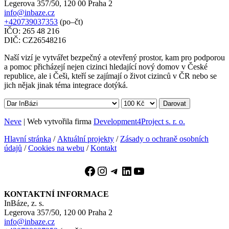
Legerova 357/50, 120 00 Praha 2
info@inbaze.cz
+420739037353
(po–čt)
IČO: 265 48 216
DIČ: CZ26548216
Naší vizí je vytvářet bezpečný a otevřený prostor, kam pro podporou
a pomoc přicházejí nejen cizinci hledající nový domov v České
republice, ale i Češi, kteří se zajímají o život cizinců v ČR nebo se
jich nějak jinak téma integrace dotýká.
Darovat
Neve
| Web vytvořila firma
Development4Project s. r. o.
Hlavní stránka
/
Aktuální projekty
/
Zásady o ochraně osobních
údajů
/
Cookies na webu
/
Kontakt
Facebook
Instagram
Telegram
LinkedIn
YouTube
KONTAKTNÍ INFORMACE
InBáze, z. s.
Legerova 357/50, 120 00 Praha 2
info@inbaze.cz