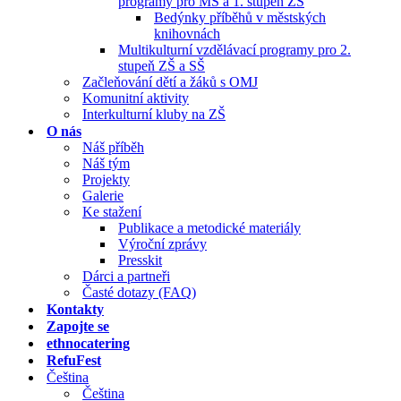
programy pro MŠ a 1. stupeň ZŠ
Bedýnky příběhů v městských
knihovnách
Multikulturní vzdělávací programy pro 2.
stupeň ZŠ a SŠ
Začleňování dětí a žáků s OMJ
Komunitní aktivity
Interkulturní kluby na ZŠ
O nás
Náš příběh
Náš tým
Projekty
Galerie
Ke stažení
Publikace a metodické materiály
Výroční zprávy
Presskit
Dárci a partneři
Časté dotazy (FAQ)
Kontakty
Zapojte se
ethnocatering
RefuFest
Čeština
Čeština