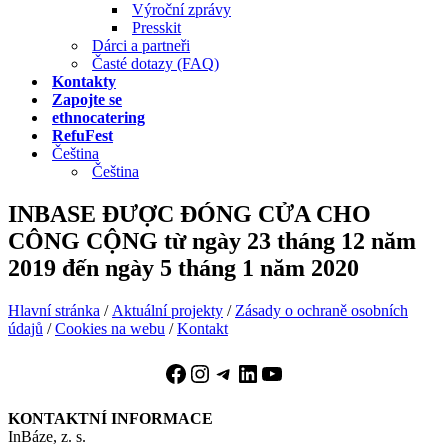
Výroční zprávy
Presskit
Dárci a partneři
Časté dotazy (FAQ)
Kontakty
Zapojte se
ethnocatering
RefuFest
Čeština
Čeština
INBASE ĐƯỢC ĐÓNG CỬA CHO
CÔNG CỘNG từ ngày 23 tháng 12 năm
2019 đến ngày 5 tháng 1 năm 2020
Hlavní stránka
/
Aktuální projekty
/
Zásady o ochraně osobních
údajů
/
Cookies na webu
/
Kontakt
Facebook
Instagram
Telegram
LinkedIn
YouTube
KONTAKTNÍ INFORMACE
InBáze, z. s.