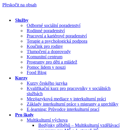
Přeskočit na obsah
Služby
Odborné sociální poradenství
Rodinné poradenství
Pracovní a kariérové poradenství
Terapie a psychologická podpora
Koučink pro rodiny
Tlumočení a doprovody
Komunitní centrum
Programy pro děti a mládež
Pomoc lidem v nouzi
Food Blog
Kurzy
Kurzy českého jazyka
Kvalifikační kurz pro pracovníky v sociálních
službách
Mezijazyková mediace v interkulturní práci
Základy interkulturní práce s migranty a uprchlíky
E-learning: Průvodce interkulturní prací
Pro školy
Multikulturní výchova
Bedýnky příběhů – Multikulturní vzdělávací