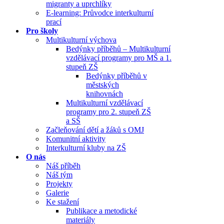
migranty a uprchlíky
E-learning: Průvodce interkulturní
prací
Pro školy
Multikulturní výchova
Bedýnky příběhů – Multikulturní
vzdělávací programy pro MŠ a 1.
stupeň ZŠ
Bedýnky příběhů v
městských
knihovnách
Multikulturní vzdělávací
programy pro 2. stupeň ZŠ
a SŠ
Začleňování dětí a žáků s OMJ
Komunitní aktivity
Interkulturní kluby na ZŠ
O nás
Náš příběh
Náš tým
Projekty
Galerie
Ke stažení
Publikace a metodické
materiály