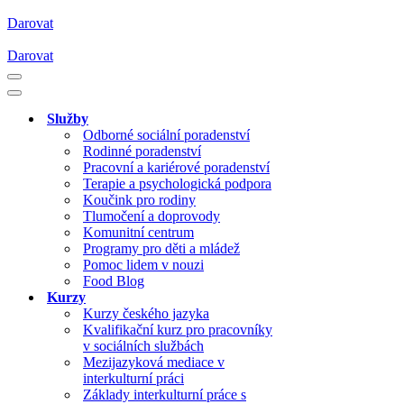
Darovat
Darovat
Navigační
menu
Navigační
menu
Služby
Odborné sociální poradenství
Rodinné poradenství
Pracovní a kariérové poradenství
Terapie a psychologická podpora
Koučink pro rodiny
Tlumočení a doprovody
Komunitní centrum
Programy pro děti a mládež
Pomoc lidem v nouzi
Food Blog
Kurzy
Kurzy českého jazyka
Kvalifikační kurz pro pracovníky
v sociálních službách
Mezijazyková mediace v
interkulturní práci
Základy interkulturní práce s