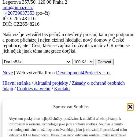
Legerova 357/50, 120 00 Praha 2
info@inbaze.cz
+420739037353
(po–čt)
IČO: 265 48 216
DIČ: CZ26548216
Naší vizí je vytvářet bezpečný a otevřený prostor, kam pro podporou
a pomoc přicházejí nejen cizinci hledající nový domov v České
republice, ale i Češi, kteří se zajímají o život cizinců v ČR nebo se
jich nějak jinak téma integrace dotýká.
Darovat
Neve
| Web vytvořila firma
Development4Project s. r. o.
Hlavní stránka
/
Aktuální projekty
/
Zásady o ochraně osobních
údajů
/
Cookies na webu
/
Kontakt
Facebook
Instagram
Telegram
LinkedIn
YouTube
Spravovat Souhlas
KONTAKTNÍ INFORMACE
Abychom poskytli co nejlepší služby, používáme k ukládání a/nebo přístupu k
InBáze, z. s.
informacím o zařízení, technologie jako jsou soubory cookies. Souhlas s těmito
Legerova 357/50, 120 00 Praha 2
technologiemi nám umožní zpracovávat údaje, jako je chování při procházení nebo
info@inbaze.cz
jedinečná ID na tomto webu. Nesouhlas nebo odvolání souhlasu může nepříznivě