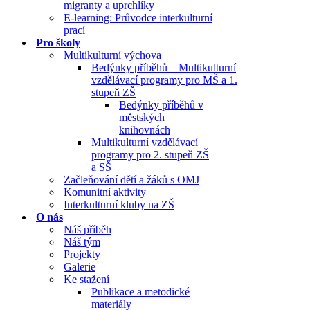
migranty a uprchlíky
E-learning: Průvodce interkulturní
prací
Pro školy
Multikulturní výchova
Bedýnky příběhů – Multikulturní
vzdělávací programy pro MŠ a 1.
stupeň ZŠ
Bedýnky příběhů v
městských
knihovnách
Multikulturní vzdělávací
programy pro 2. stupeň ZŠ
a SŠ
Začleňování dětí a žáků s OMJ
Komunitní aktivity
Interkulturní kluby na ZŠ
O nás
Náš příběh
Náš tým
Projekty
Galerie
Ke stažení
Publikace a metodické
materiály