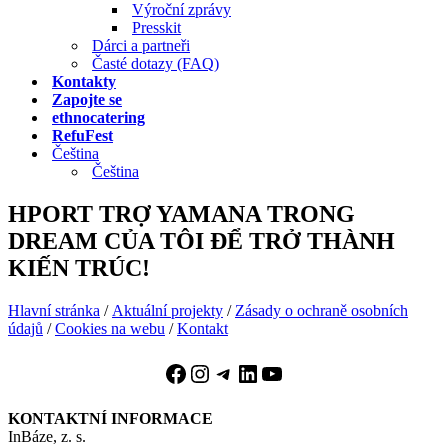
Výroční zprávy
Presskit
Dárci a partneři
Časté dotazy (FAQ)
Kontakty
Zapojte se
ethnocatering
RefuFest
Čeština
Čeština
HPORT TRỢ YAMANA TRONG
DREAM CỦA TÔI ĐỂ TRỞ THÀNH
KIẾN TRÚC!
Hlavní stránka
/
Aktuální projekty
/
Zásady o ochraně osobních
údajů
/
Cookies na webu
/
Kontakt
Facebook
Instagram
Telegram
LinkedIn
YouTube
KONTAKTNÍ INFORMACE
InBáze, z. s.