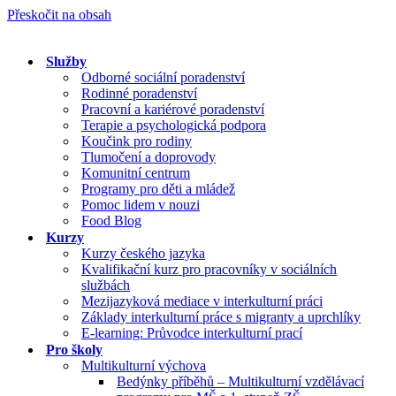
Přeskočit na obsah
Služby
Odborné sociální poradenství
Rodinné poradenství
Pracovní a kariérové poradenství
Terapie a psychologická podpora
Koučink pro rodiny
Tlumočení a doprovody
Komunitní centrum
Programy pro děti a mládež
Pomoc lidem v nouzi
Food Blog
Kurzy
Kurzy českého jazyka
Kvalifikační kurz pro pracovníky v sociálních
službách
Mezijazyková mediace v interkulturní práci
Základy interkulturní práce s migranty a uprchlíky
E-learning: Průvodce interkulturní prací
Pro školy
Multikulturní výchova
Bedýnky příběhů – Multikulturní vzdělávací