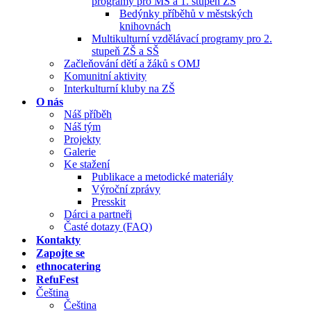
programy pro MŠ a 1. stupeň ZŠ
Bedýnky příběhů v městských
knihovnách
Multikulturní vzdělávací programy pro 2.
stupeň ZŠ a SŠ
Začleňování dětí a žáků s OMJ
Komunitní aktivity
Interkulturní kluby na ZŠ
O nás
Náš příběh
Náš tým
Projekty
Galerie
Ke stažení
Publikace a metodické materiály
Výroční zprávy
Presskit
Dárci a partneři
Časté dotazy (FAQ)
Kontakty
Zapojte se
ethnocatering
RefuFest
Čeština
Čeština