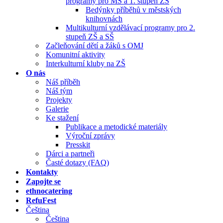
programy pro MŠ a 1. stupeň ZŠ
Bedýnky příběhů v městských
knihovnách
Multikulturní vzdělávací programy pro 2.
stupeň ZŠ a SŠ
Začleňování dětí a žáků s OMJ
Komunitní aktivity
Interkulturní kluby na ZŠ
O nás
Náš příběh
Náš tým
Projekty
Galerie
Ke stažení
Publikace a metodické materiály
Výroční zprávy
Presskit
Dárci a partneři
Časté dotazy (FAQ)
Kontakty
Zapojte se
ethnocatering
RefuFest
Čeština
Čeština