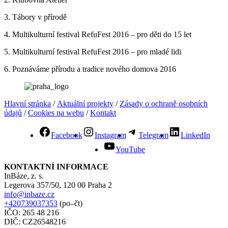
3. Tábory v přírodě
4. Multikulturní festival RefuFest 2016 – pro děti do 15 let
5. Multikulturní festival RefuFest 2016 – pro mladé lidi
6. Poznáváme přírodu a tradice nového domova 2016
Hlavní stránka
/
Aktuální projekty
/
Zásady o ochraně osobních
údajů
/
Cookies na webu
/
Kontakt
Facebook
Instagram
Telegram
LinkedIn
YouTube
KONTAKTNÍ INFORMACE
InBáze, z. s.
Legerova 357/50, 120 00 Praha 2
info@inbaze.cz
+420739037353
(po–čt)
IČO: 265 48 216
DIČ: CZ26548216