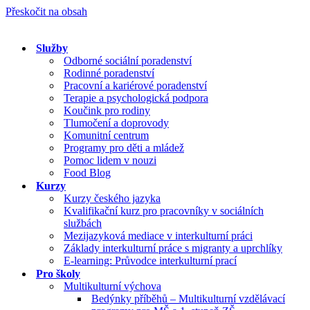
Přeskočit na obsah
Služby
Odborné sociální poradenství
Rodinné poradenství
Pracovní a kariérové poradenství
Terapie a psychologická podpora
Koučink pro rodiny
Tlumočení a doprovody
Komunitní centrum
Programy pro děti a mládež
Pomoc lidem v nouzi
Food Blog
Kurzy
Kurzy českého jazyka
Kvalifikační kurz pro pracovníky v sociálních
službách
Mezijazyková mediace v interkulturní práci
Základy interkulturní práce s migranty a uprchlíky
E-learning: Průvodce interkulturní prací
Pro školy
Multikulturní výchova
Bedýnky příběhů – Multikulturní vzdělávací