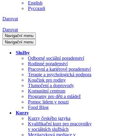
English
Русский
Darovat
Darovat
Navigační menu
Navigační menu
Služby
Odborné sociální poradenství
Rodinné poradenství
Pracovní a kariérové poradenství
Terapie a psychologická podpora
Koučink pro rodiny
Tlumočení a doprovody
Komunitní centrum
Programy pro děti a mládež
Pomoc lidem v nouzi
Food Blog
Kurzy
Kurzy českého jazyka
Kvalifikační kurz pro pracovníky
v sociálních službách
Mezijazyková mediace v