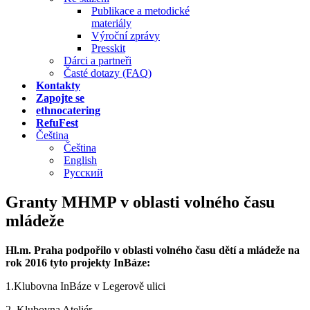
Publikace a metodické
materiály
Výroční zprávy
Presskit
Dárci a partneři
Časté dotazy (FAQ)
Kontakty
Zapojte se
ethnocatering
RefuFest
Čeština
Čeština
English
Русский
Granty MHMP v oblasti volného času
mládeže
Hl.m. Praha podpořilo v oblasti volného času dětí a mládeže na
rok 2016 tyto projekty InBáze:
1.Klubovna InBáze v Legerově ulici
2. Klubovna Ateliér