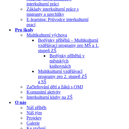
interkulturní práci
Základy interkulturní práce s
migranty a uprchlíky
E-learning: Průvodce interkulturní
prací
Pro školy
Multikulturní výchova
Bedýnky příběhů – Multikulturní
vzdělávací programy pro MŠ a 1.
stupeň ZŠ
Bedýnky příběhů v
městských
knihovnách
Multikulturní vzdělávací
programy pro 2. stupeň ZŠ
a SŠ
Začleňování dětí a žáků s OMJ
Komunitní aktivity
Interkulturní kluby na ZŠ
O nás
Náš příběh
Náš tým
Projekty
Galerie
Ke stažení