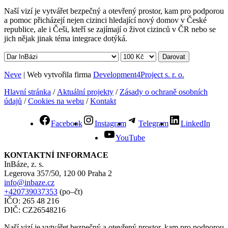
Naší vizí je vytvářet bezpečný a otevřený prostor, kam pro podporou
a pomoc přicházejí nejen cizinci hledající nový domov v České
republice, ale i Češi, kteří se zajímají o život cizinců v ČR nebo se
jich nějak jinak téma integrace dotýká.
Darovat
Neve
| Web vytvořila firma
Development4Project s. r. o.
Hlavní stránka
/
Aktuální projekty
/
Zásady o ochraně osobních
údajů
/
Cookies na webu
/
Kontakt
Facebook
Instagram
Telegram
LinkedIn
YouTube
KONTAKTNÍ INFORMACE
InBáze, z. s.
Legerova 357/50, 120 00 Praha 2
info@inbaze.cz
+420739037353
(po–čt)
IČO: 265 48 216
DIČ: CZ26548216
Naší vizí je vytvářet bezpečný a otevřený prostor, kam pro podporou