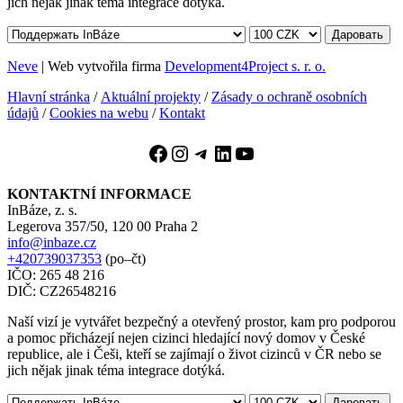
jich nějak jinak téma integrace dotýká.
Даровать
Neve
| Web vytvořila firma
Development4Project s. r. o.
Hlavní stránka
/
Aktuální projekty
/
Zásady o ochraně osobních
údajů
/
Cookies na webu
/
Kontakt
Facebook
Instagram
Telegram
LinkedIn
YouTube
KONTAKTNÍ INFORMACE
InBáze, z. s.
Legerova 357/50, 120 00 Praha 2
info@inbaze.cz
+420739037353
(po–čt)
IČO: 265 48 216
DIČ: CZ26548216
Naší vizí je vytvářet bezpečný a otevřený prostor, kam pro podporou
a pomoc přicházejí nejen cizinci hledající nový domov v České
republice, ale i Češi, kteří se zajímají o život cizinců v ČR nebo se
jich nějak jinak téma integrace dotýká.
Даровать