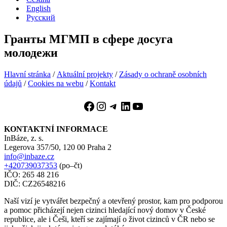
English
Русский
Гранты МГМП в сфере досуга
молодежи
Hlavní stránka
/
Aktuální projekty
/
Zásady o ochraně osobních
údajů
/
Cookies na webu
/
Kontakt
Facebook
Instagram
Telegram
LinkedIn
YouTube
KONTAKTNÍ INFORMACE
InBáze, z. s.
Legerova 357/50, 120 00 Praha 2
info@inbaze.cz
+420739037353
(po–čt)
IČO: 265 48 216
DIČ: CZ26548216
Naší vizí je vytvářet bezpečný a otevřený prostor, kam pro podporou
a pomoc přicházejí nejen cizinci hledající nový domov v České
republice, ale i Češi, kteří se zajímají o život cizinců v ČR nebo se