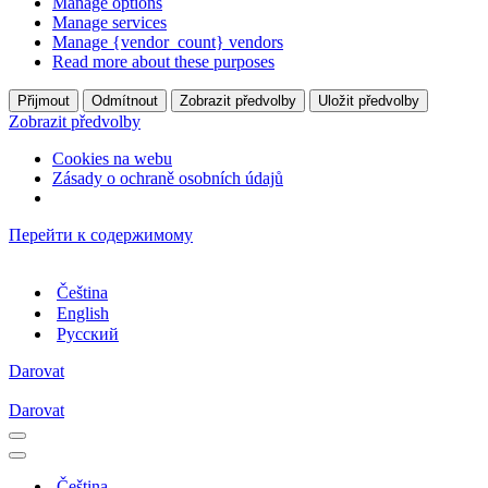
Manage options
Manage services
Manage {vendor_count} vendors
Read more about these purposes
Přijmout
Odmítnout
Zobrazit předvolby
Uložit předvolby
Zobrazit předvolby
Cookies na webu
Zásady o ochraně osobních údajů
Перейти к содержимому
Čeština
English
Русский
Darovat
Darovat
Меню
навигации
Меню
навигации
Čeština