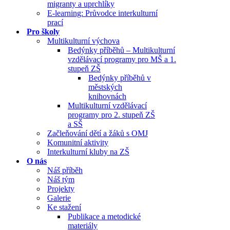
migranty a uprchlíky
E-learning: Průvodce interkulturní
prací
Pro školy
Multikulturní výchova
Bedýnky příběhů – Multikulturní
vzdělávací programy pro MŠ a 1.
stupeň ZŠ
Bedýnky příběhů v
městských
knihovnách
Multikulturní vzdělávací
programy pro 2. stupeň ZŠ
a SŠ
Začleňování dětí a žáků s OMJ
Komunitní aktivity
Interkulturní kluby na ZŠ
O nás
Náš příběh
Náš tým
Projekty
Galerie
Ke stažení
Publikace a metodické
materiály