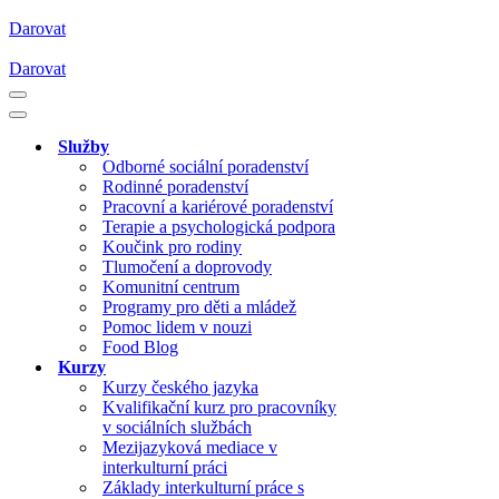
Darovat
Darovat
Navigační
menu
Navigační
menu
Služby
Odborné sociální poradenství
Rodinné poradenství
Pracovní a kariérové poradenství
Terapie a psychologická podpora
Koučink pro rodiny
Tlumočení a doprovody
Komunitní centrum
Programy pro děti a mládež
Pomoc lidem v nouzi
Food Blog
Kurzy
Kurzy českého jazyka
Kvalifikační kurz pro pracovníky
v sociálních službách
Mezijazyková mediace v
interkulturní práci
Základy interkulturní práce s