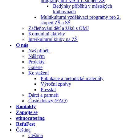
programy pro MŠ a 1. stupeň ZŠ
Bedýnky příběhů v městských
knihovnách
Multikulturní vzdělávací programy pro 2.
stupeň ZŠ a SŠ
Začleňování dětí a žáků s OMJ
Komunitní aktivity
Interkulturní kluby na ZŠ
O nás
Náš příběh
Náš tým
Projekty
Galerie
Ke stažení
Publikace a metodické materiály
Výroční zprávy
Presskit
Dárci a partneři
Časté dotazy (FAQ)
Kontakty
Zapojte se
ethnocatering
RefuFest
Čeština
Čeština