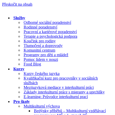
Přeskočit na obsah
Služby
Odborné sociální poradenství
Rodinné poradenství
Pracovní a kariérové poradenství
Terapie a psychologická podpora
Koučink pro rodiny
Tlumočení a doprovody
Komunitní centrum
Programy pro děti a mládež
Pomoc lidem v nouzi
Food Blog
Kurzy
Kurzy českého jazyka
Kvalifikační kurz pro pracovníky v sociálních
službách
Mezijazyková mediace v interkulturní práci
Základy interkulturní práce s migranty a uprchlíky
E-learning: Průvodce interkulturní prací
Pro školy
Multikulturní výchova
Bedýnky příběhů – Multikulturní vzdělávací