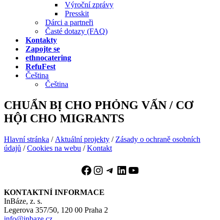
Výroční zprávy
Presskit
Dárci a partneři
Časté dotazy (FAQ)
Kontakty
Zapojte se
ethnocatering
RefuFest
Čeština
Čeština
CHUẨN BỊ CHO PHỎNG VẤN / CƠ
HỘI CHO MIGRANTS
Hlavní stránka
/
Aktuální projekty
/
Zásady o ochraně osobních
údajů
/
Cookies na webu
/
Kontakt
Facebook
Instagram
Telegram
LinkedIn
YouTube
KONTAKTNÍ INFORMACE
InBáze, z. s.
Legerova 357/50, 120 00 Praha 2
info@inbaze.cz