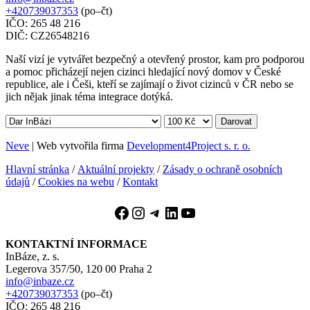
+420739037353
(po–čt)
IČO: 265 48 216
DIČ: CZ26548216
Naší vizí je vytvářet bezpečný a otevřený prostor, kam pro podporou
a pomoc přicházejí nejen cizinci hledající nový domov v České
republice, ale i Češi, kteří se zajímají o život cizinců v ČR nebo se
jich nějak jinak téma integrace dotýká.
Darovat
Neve
| Web vytvořila firma
Development4Project s. r. o.
Hlavní stránka
/
Aktuální projekty
/
Zásady o ochraně osobních
údajů
/
Cookies na webu
/
Kontakt
Facebook
Instagram
Telegram
LinkedIn
YouTube
KONTAKTNÍ INFORMACE
InBáze, z. s.
Legerova 357/50, 120 00 Praha 2
info@inbaze.cz
+420739037353
(po–čt)
IČO: 265 48 216