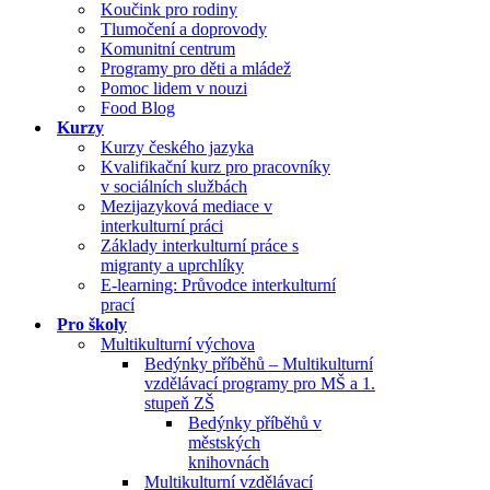
Koučink pro rodiny
Tlumočení a doprovody
Komunitní centrum
Programy pro děti a mládež
Pomoc lidem v nouzi
Food Blog
Kurzy
Kurzy českého jazyka
Kvalifikační kurz pro pracovníky
v sociálních službách
Mezijazyková mediace v
interkulturní práci
Základy interkulturní práce s
migranty a uprchlíky
E-learning: Průvodce interkulturní
prací
Pro školy
Multikulturní výchova
Bedýnky příběhů – Multikulturní
vzdělávací programy pro MŠ a 1.
stupeň ZŠ
Bedýnky příběhů v
městských
knihovnách
Multikulturní vzdělávací