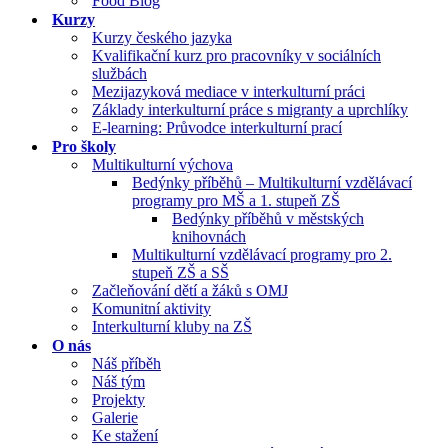
Food Blog
Kurzy
Kurzy českého jazyka
Kvalifikační kurz pro pracovníky v sociálních
službách
Mezijazyková mediace v interkulturní práci
Základy interkulturní práce s migranty a uprchlíky
E-learning: Průvodce interkulturní prací
Pro školy
Multikulturní výchova
Bedýnky příběhů – Multikulturní vzdělávací
programy pro MŠ a 1. stupeň ZŠ
Bedýnky příběhů v městských
knihovnách
Multikulturní vzdělávací programy pro 2.
stupeň ZŠ a SŠ
Začleňování dětí a žáků s OMJ
Komunitní aktivity
Interkulturní kluby na ZŠ
O nás
Náš příběh
Náš tým
Projekty
Galerie
Ke stažení