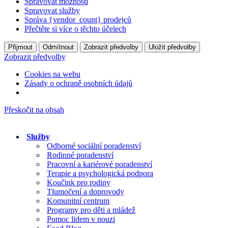
Spravovat možnosti
Spravovat služby
Správa {vendor_count} prodejců
Přečtěte si více o těchto účelech
Přijmout
Odmítnout
Zobrazit předvolby
Uložit předvolby
Zobrazit předvolby
Cookies na webu
Zásady o ochraně osobních údajů
Přeskočit na obsah
Služby
Odborné sociální poradenství
Rodinné poradenství
Pracovní a kariérové poradenství
Terapie a psychologická podpora
Koučink pro rodiny
Tlumočení a doprovody
Komunitní centrum
Programy pro děti a mládež
Pomoc lidem v nouzi