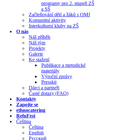
programy pro 2. stupeň ZŠ
a SŠ
Začleňování dětí a žáků s OMJ
Komunitní aktivity
Interkulturní kluby na ZŠ
O nás
Náš příběh
Náš tým
Projekty
Galerie
Ke stažení
Publikace a metodické
materiály
Výroční zprávy
Presskit
Dárci a partneři
Časté dotazy (FAQ)
Kontakty
Zapojte se
ethnocatering
RefuFest
Čeština
Čeština
English
Русский