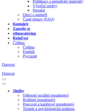
Publikace a metodické materiály
Výroční zprávy
Presskit
Dárci a partneři
Časté dotazy (FAQ)
Kontakty
Zapojte se
ethnocatering
RefuFest
Čeština
Čeština
English
Русский
Darovat
Darovat
Navigační
menu
Navigační
menu
Služby
Odborné sociální poradenství
Rodinné poradenství
Pracovní a kariérové poradenství
Terapie a psychologická podpora