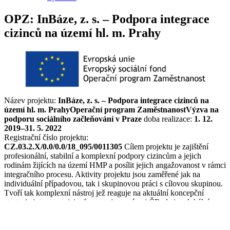
OPZ: InBáze, z. s. –⁠ Podpora integrace
cizinců na území hl. m. Prahy
Název projektu:
InBáze, z. s. – Podpora integrace cizinců na
území hl. m. Prahy
Operační program Zaměstnanost
Výzva na
podporu sociálního začleňování v Praze
doba realizace:
1. 12.
2019–31. 5. 2022
Registrační číslo projektu:
CZ.03.2.X/0.0/0.0/18_095/0011305
Cílem projektu je zajištění
profesionální, stabilní a komplexní podpory cizincům a jejich
rodinám žijících na území HMP a posílit jejich angažovanost v rámci
integračního procesu. Aktivity projektu jsou zaměřené jak na
individuální případovou, tak i skupinovou práci s cílovou skupinou.
Tvoří tak komplexní nástroj jež reaguje na aktuální koncepční
strategie integrace cizinců a to nejen v rámci ČR ale i na lokální
úrovni. Projekt zároveň rozšiřuje a inovuje portfolio služeb InBáze,
které budou dále rozvíjeny. Projekt tedy podpoří vybrané služby
InBáze, z.s. a vytvoří kapacity pro vznik nových služeb. Jedná se o