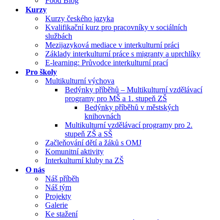
Food Blog
Kurzy
Kurzy českého jazyka
Kvalifikační kurz pro pracovníky v sociálních
službách
Mezijazyková mediace v interkulturní práci
Základy interkulturní práce s migranty a uprchlíky
E-learning: Průvodce interkulturní prací
Pro školy
Multikulturní výchova
Bedýnky příběhů – Multikulturní vzdělávací
programy pro MŠ a 1. stupeň ZŠ
Bedýnky příběhů v městských
knihovnách
Multikulturní vzdělávací programy pro 2.
stupeň ZŠ a SŠ
Začleňování dětí a žáků s OMJ
Komunitní aktivity
Interkulturní kluby na ZŠ
O nás
Náš příběh
Náš tým
Projekty
Galerie
Ke stažení