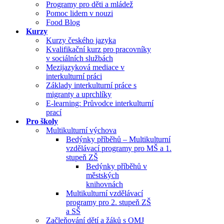
Programy pro děti a mládež
Pomoc lidem v nouzi
Food Blog
Kurzy
Kurzy českého jazyka
Kvalifikační kurz pro pracovníky
v sociálních službách
Mezijazyková mediace v
interkulturní práci
Základy interkulturní práce s
migranty a uprchlíky
E-learning: Průvodce interkulturní
prací
Pro školy
Multikulturní výchova
Bedýnky příběhů – Multikulturní
vzdělávací programy pro MŠ a 1.
stupeň ZŠ
Bedýnky příběhů v
městských
knihovnách
Multikulturní vzdělávací
programy pro 2. stupeň ZŠ
a SŠ
Začleňování dětí a žáků s OMJ