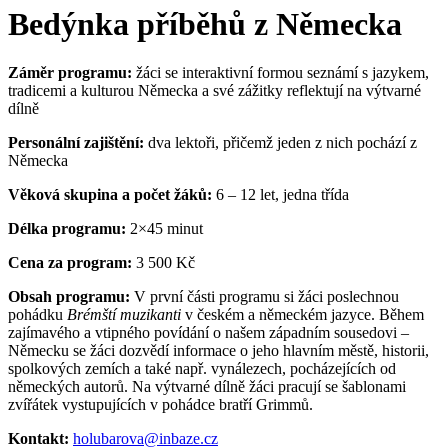
Bedýnka příběhů z Německa
Záměr programu:
žáci se interaktivní formou seznámí s jazykem,
tradicemi a kulturou Německa a své zážitky reflektují na výtvarné
dílně
Personální zajištění:
dva lektoři, přičemž jeden z nich pochází z
Německa
Věková skupina a počet žáků:
6 – 12 let, jedna třída
Délka programu:
2×45 minut
Cena za program:
3 500 Kč
Obsah programu:
V první části programu si žáci poslechnou
pohádku
Brémští muzikanti
v českém a německém jazyce. Během
zajímavého a vtipného povídání o našem západním sousedovi –
Německu se žáci dozvědí informace o jeho hlavním městě, historii,
spolkových zemích a také např. vynálezech, pocházejících od
německých autorů. Na výtvarné dílně žáci pracují se šablonami
zvířátek vystupujících v pohádce bratří Grimmů
.
Kontakt:
holubarova@inbaze.cz