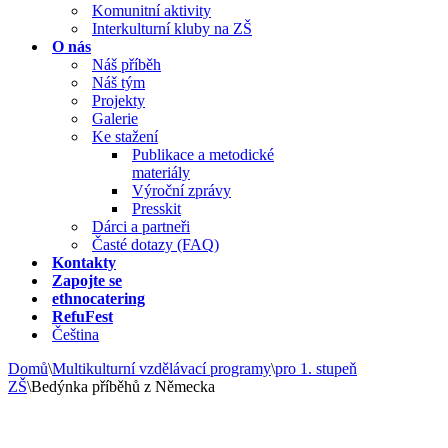
Komunitní aktivity
Interkulturní kluby na ZŠ
O nás
Náš příběh
Náš tým
Projekty
Galerie
Ke stažení
Publikace a metodické
materiály
Výroční zprávy
Presskit
Dárci a partneři
Časté dotazy (FAQ)
Kontakty
Zapojte se
ethnocatering
RefuFest
Čeština
Domů
\
Multikulturní vzdělávací programy
\
pro 1. stupeň
ZŠ
\
Bedýnka příběhů z Německa