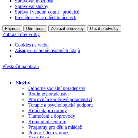
Spravovat možnosti
Spravovat služby
Správa {vendor_count} prodejců
Přečtěte si více o těchto účelech
Přijmout
Odmítnout
Zobrazit předvolby
Uložit předvolby
Zobrazit předvolby
Cookies na webu
Zásady o ochraně osobních údajů
Přeskočit na obsah
Služby
Odborné sociální poradenství
Rodinné poradenství
Pracovní a kariérové poradenství
Terapie a psychologická podpora
Koučink pro rodiny
Tlumočení a doprovody
Komunitní centrum
Programy pro děti a mládež
Pomoc lidem v nouzi