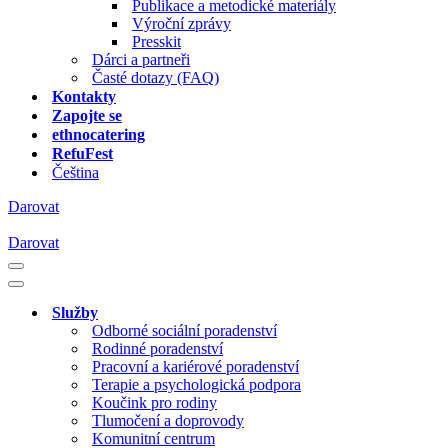
Publikace a metodické materiály
Výroční zprávy
Presskit
Dárci a partneři
Časté dotazy (FAQ)
Kontakty
Zapojte se
ethnocatering
RefuFest
Čeština
Darovat
Darovat
Navigační
menu
Navigační
menu
Služby
Odborné sociální poradenství
Rodinné poradenství
Pracovní a kariérové poradenství
Terapie a psychologická podpora
Koučink pro rodiny
Tlumočení a doprovody
Komunitní centrum