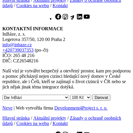
Hlavní stránka
/
Aktuální projekty
/
Zásady o ochraně osobních
údajů
/
Cookies na webu
/
Kontakt
Facebook
Instagram
Telegram
LinkedIn
YouTube
KONTAKTNÍ INFORMACE
InBáze, z. s.
Legerova 357/50, 120 00 Praha 2
info@inbaze.cz
+420739037353
(po–čt)
IČO: 265 48 216
DIČ: CZ26548216
Naší vizí je vytvářet bezpečný a otevřený prostor, kam pro podporou
a pomoc přicházejí nejen cizinci hledající nový domov v České
republice, ale i Češi, kteří se zajímají o život cizinců v ČR nebo se
jich nějak jinak téma integrace dotýká.
Darovat
Neve
| Web vytvořila firma
Development4Project s. r. o.
Hlavní stránka
/
Aktuální projekty
/
Zásady o ochraně osobních
údajů
/
Cookies na webu
/
Kontakt