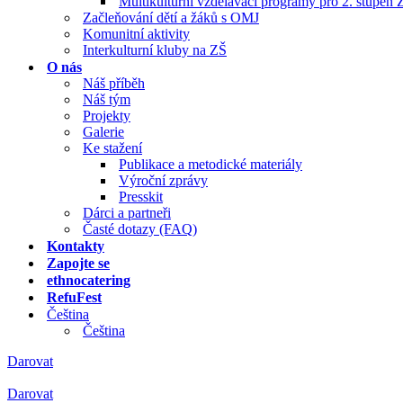
Multikulturní vzdělávací programy pro 2. stupeň 
Začleňování dětí a žáků s OMJ
Komunitní aktivity
Interkulturní kluby na ZŠ
O nás
Náš příběh
Náš tým
Projekty
Galerie
Ke stažení
Publikace a metodické materiály
Výroční zprávy
Presskit
Dárci a partneři
Časté dotazy (FAQ)
Kontakty
Zapojte se
ethnocatering
RefuFest
Čeština
Čeština
Darovat
Darovat