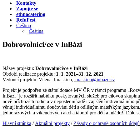
Kontakty
Zapojte se
ethnocatering
RefuFest
Čeština
Čeština
Dobrovolníci/ce v InBázi
Název projektu:
Dobrovolníci/ce v InBázi
Období realizace projektu:
1. 1. 2021–31. 12. 2021
Vedoucí projektu: Vilena Taraskina,
taraskina@inbaze.cz
Projekt je podpořen ze státní dotace MV ČR v rámci programu „Rozv
InBázi“ je rozšířit nabídku poskytovaných služeb pro cílovou skupinu 
nově příchozích rodin a v neposlední řadě i zajištění individuálního 
věnují individuálnímu doučování dětí s odlišným mateřským jazykem, 
jednorázových a víkendových akcí a táborů pro dětí a mládež. Dále se 
Hlavní stránka
/
Aktuální projekty
/
Zásady o ochraně osobních údajů