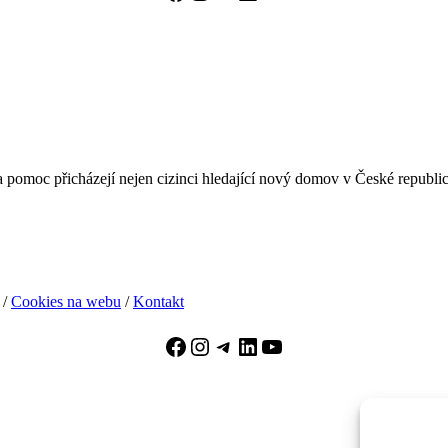
pomoc přicházejí nejen cizinci hledající nový domov v České republice, 
/
Cookies na webu
/
Kontakt
Facebook
Instagram
Telegram
LinkedIn
YouTube