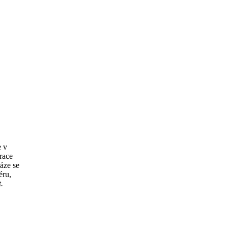
e v
race
Báze se
éru,
t
.