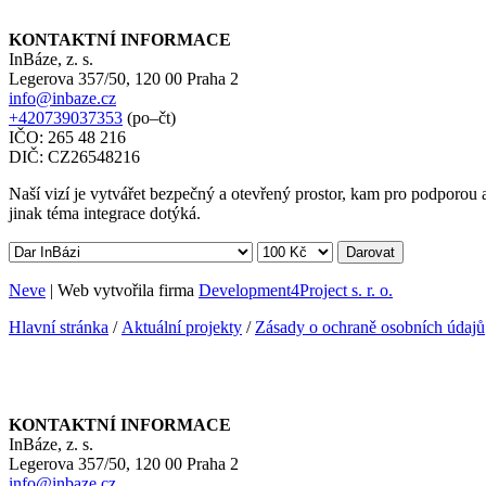
KONTAKTNÍ INFORMACE
InBáze, z. s.
Legerova 357/50, 120 00 Praha 2
info@inbaze.cz
+420739037353
(po–čt)
IČO: 265 48 216
DIČ: CZ26548216
Naší vizí je vytvářet bezpečný a otevřený prostor, kam pro podporou a 
jinak téma integrace dotýká.
Darovat
Neve
| Web vytvořila firma
Development4Project s. r. o.
Hlavní stránka
/
Aktuální projekty
/
Zásady o ochraně osobních údajů
KONTAKTNÍ INFORMACE
InBáze, z. s.
Legerova 357/50, 120 00 Praha 2
info@inbaze.cz