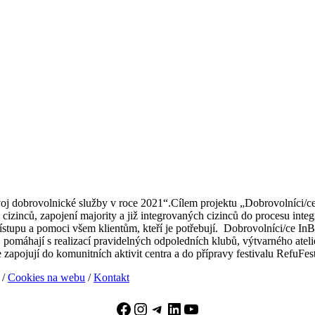
oj dobrovolnické služby v roce 2021“.Cílem projektu „Dobrovolníci/c
cizinců, zapojení majority a již integrovaných cizinců do procesu integ
přístupu a pomoci všem klientům, kteří je potřebují. Dobrovolníci/ce In
pomáhají s realizací pravidelných odpoledních klubů, výtvarného ateli
zapojují do komunitních aktivit centra a do přípravy festivalu RefuFes
/
Cookies na webu
/
Kontakt
Facebook
Instagram
Telegram
LinkedIn
YouTube