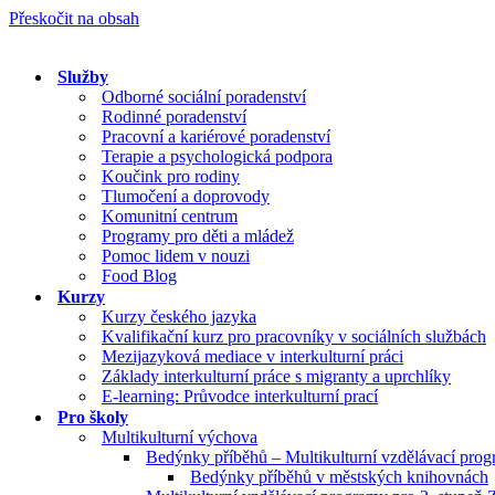
Přeskočit na obsah
Služby
Odborné sociální poradenství
Rodinné poradenství
Pracovní a kariérové poradenství
Terapie a psychologická podpora
Koučink pro rodiny
Tlumočení a doprovody
Komunitní centrum
Programy pro děti a mládež
Pomoc lidem v nouzi
Food Blog
Kurzy
Kurzy českého jazyka
Kvalifikační kurz pro pracovníky v sociálních službách
Mezijazyková mediace v interkulturní práci
Základy interkulturní práce s migranty a uprchlíky
E-learning: Průvodce interkulturní prací
Pro školy
Multikulturní výchova
Bedýnky příběhů – Multikulturní vzdělávací pro
Bedýnky příběhů v městských knihovnách