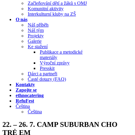
Začleňování dětí a žáků s OMJ
Komunitní aktivity
Interkulturní kluby na ZŠ
O nás
Náš příběh
Náš tým
Projekty
Galerie
Ke stažení
Publikace a metodické
materiály
Výroční zprávy
Presskit
Dárci a partneři
Časté dotazy (FAQ)
Kontakty
Zapojte se
ethnocatering
RefuFest
Čeština
Čeština
22. – 26. 7. CAMP SUBURBAN CHO
TRẺ EM