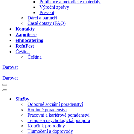
Publikace a metodické materiály
Výroční zprávy
Presskit
Dárci a partneři
Časté dotazy (FAQ)
Kontakty
Zapojte se
ethnocatering
RefuFest
Čeština
Čeština
Darovat
Darovat
Navigační
menu
Navigační
menu
Služby
Odborné sociální poradenství
Rodinné poradenství
Pracovní a kariérové poradenství
Terapie a psychologická podpora
Koučink pro rodiny
Tlumočení a doprovody