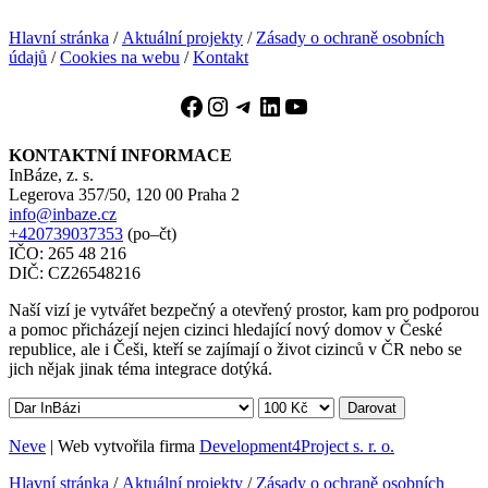
Hlavní stránka
/
Aktuální projekty
/
Zásady o ochraně osobních
údajů
/
Cookies na webu
/
Kontakt
Facebook
Instagram
Telegram
LinkedIn
YouTube
KONTAKTNÍ INFORMACE
InBáze, z. s.
Legerova 357/50, 120 00 Praha 2
info@inbaze.cz
+420739037353
(po–čt)
IČO: 265 48 216
DIČ: CZ26548216
Naší vizí je vytvářet bezpečný a otevřený prostor, kam pro podporou
a pomoc přicházejí nejen cizinci hledající nový domov v České
republice, ale i Češi, kteří se zajímají o život cizinců v ČR nebo se
jich nějak jinak téma integrace dotýká.
Darovat
Neve
| Web vytvořila firma
Development4Project s. r. o.
Hlavní stránka
/
Aktuální projekty
/
Zásady o ochraně osobních