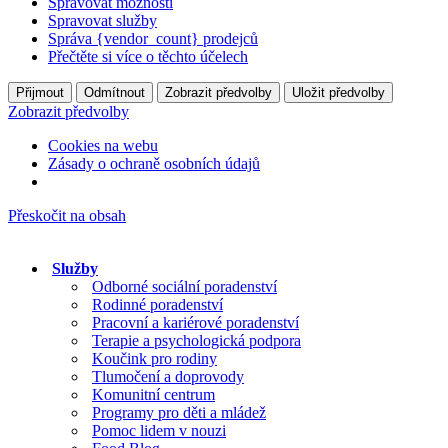
Spravovat možnosti
Spravovat služby
Správa {vendor_count} prodejců
Přečtěte si více o těchto účelech
Přijmout
Odmítnout
Zobrazit předvolby
Uložit předvolby
Zobrazit předvolby
Cookies na webu
Zásady o ochraně osobních údajů
Přeskočit na obsah
Služby
Odborné sociální poradenství
Rodinné poradenství
Pracovní a kariérové poradenství
Terapie a psychologická podpora
Koučink pro rodiny
Tlumočení a doprovody
Komunitní centrum
Programy pro děti a mládež
Pomoc lidem v nouzi