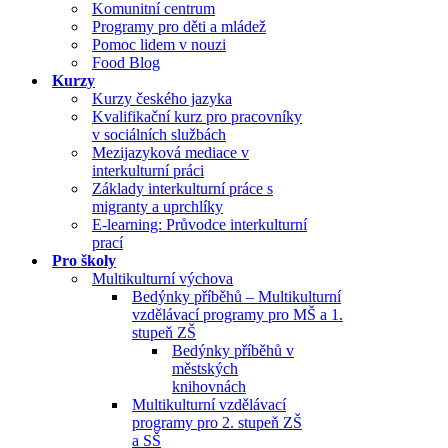
Komunitní centrum
Programy pro děti a mládež
Pomoc lidem v nouzi
Food Blog
Kurzy
Kurzy českého jazyka
Kvalifikační kurz pro pracovníky
v sociálních službách
Mezijazyková mediace v
interkulturní práci
Základy interkulturní práce s
migranty a uprchlíky
E-learning: Průvodce interkulturní
prací
Pro školy
Multikulturní výchova
Bedýnky příběhů – Multikulturní
vzdělávací programy pro MŠ a 1.
stupeň ZŠ
Bedýnky příběhů v
městských
knihovnách
Multikulturní vzdělávací
programy pro 2. stupeň ZŠ
a SŠ