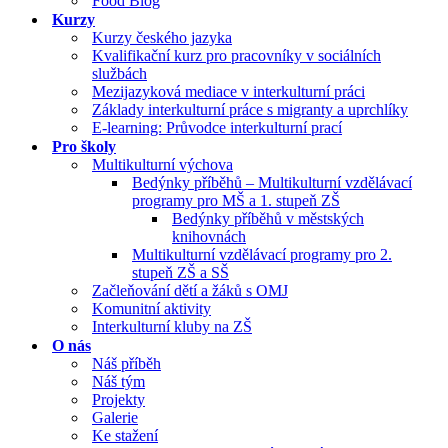
Food Blog
Kurzy
Kurzy českého jazyka
Kvalifikační kurz pro pracovníky v sociálních
službách
Mezijazyková mediace v interkulturní práci
Základy interkulturní práce s migranty a uprchlíky
E-learning: Průvodce interkulturní prací
Pro školy
Multikulturní výchova
Bedýnky příběhů – Multikulturní vzdělávací
programy pro MŠ a 1. stupeň ZŠ
Bedýnky příběhů v městských
knihovnách
Multikulturní vzdělávací programy pro 2.
stupeň ZŠ a SŠ
Začleňování dětí a žáků s OMJ
Komunitní aktivity
Interkulturní kluby na ZŠ
O nás
Náš příběh
Náš tým
Projekty
Galerie
Ke stažení