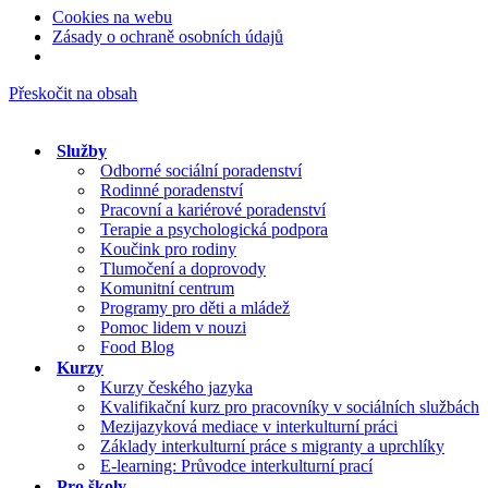
Cookies na webu
Zásady o ochraně osobních údajů
Přeskočit na obsah
Služby
Odborné sociální poradenství
Rodinné poradenství
Pracovní a kariérové poradenství
Terapie a psychologická podpora
Koučink pro rodiny
Tlumočení a doprovody
Komunitní centrum
Programy pro děti a mládež
Pomoc lidem v nouzi
Food Blog
Kurzy
Kurzy českého jazyka
Kvalifikační kurz pro pracovníky v sociálních službách
Mezijazyková mediace v interkulturní práci
Základy interkulturní práce s migranty a uprchlíky
E-learning: Průvodce interkulturní prací
Pro školy