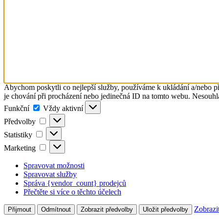
Abychom poskytli co nejlepší služby, používáme k ukládání a/nebo př
je chování při procházení nebo jedinečná ID na tomto webu. Nesouhlas
Funkční
Funkční
Vždy aktivní
Předvolby
Předvolby
Statistiky
Statistiky
Marketing
Marketing
Spravovat možnosti
Spravovat služby
Správa {vendor_count} prodejců
Přečtěte si více o těchto účelech
Zobrazi
Přijmout
Odmítnout
Zobrazit předvolby
Uložit předvolby