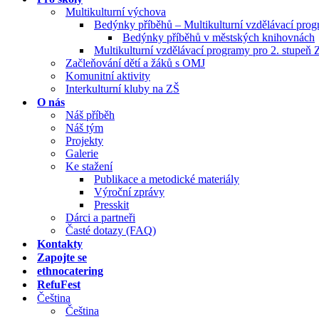
Multikulturní výchova
Bedýnky příběhů – Multikulturní vzdělávací pro
Bedýnky příběhů v městských knihovnách
Multikulturní vzdělávací programy pro 2. stupeň 
Začleňování dětí a žáků s OMJ
Komunitní aktivity
Interkulturní kluby na ZŠ
O nás
Náš příběh
Náš tým
Projekty
Galerie
Ke stažení
Publikace a metodické materiály
Výroční zprávy
Presskit
Dárci a partneři
Časté dotazy (FAQ)
Kontakty
Zapojte se
ethnocatering
RefuFest
Čeština
Čeština