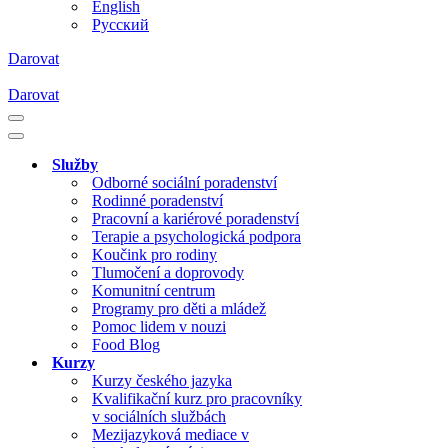
English
Русский
Darovat
Darovat
Navigační
menu
Navigační
menu
Služby
Odborné sociální poradenství
Rodinné poradenství
Pracovní a kariérové poradenství
Terapie a psychologická podpora
Koučink pro rodiny
Tlumočení a doprovody
Komunitní centrum
Programy pro děti a mládež
Pomoc lidem v nouzi
Food Blog
Kurzy
Kurzy českého jazyka
Kvalifikační kurz pro pracovníky
v sociálních službách
Mezijazyková mediace v