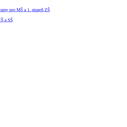
gramy pro MŠ a 1. stupeň ZŠ
ZŠ a SŠ