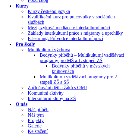
Food Blog
Kurzy
Kurzy českého jazyka
Kvalifikační kurz pro pracovníky v sociálních
službách
Mezijazyková mediace v interkulturní práci
Základy interkulturní práce s migranty a uprchlíky
E-learning: Průvodce interkulturní prací
Pro školy
Multikulturní výchova
Bedýnky příběhů – Multikulturní vzdělávací
programy pro MŠ a 1. stupeň ZŠ
Bedýnky příběhů v městských
knihovnách
Multikulturní vzdělávací programy pro 2.
stupeň ZŠ a SŠ
Začleňování dětí a žáků s OMJ
Komunitní aktivity
Interkulturní kluby na ZŠ
O nás
Náš příběh
Náš tým
Projekty
Galerie
Ke stažení