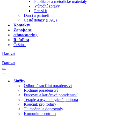
Publikace a metodické materiály
Výroční zprávy
Presskit
Dárci a partneři
Časté dotazy (FAQ)
Kontakty
Zapojte se
ethnocatering
RefuFest
Čeština
Darovat
Darovat
Navigační
menu
Navigační
menu
Služby
Odborné sociální poradenství
Rodinné poradenství
Pracovní a kariérové poradenství
Terapie a psychologická podpora
Koučink pro rodiny
Tlumočení a doprovody
Komunitní centrum