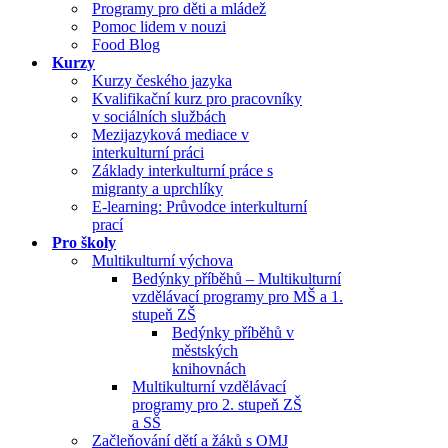
Programy pro děti a mládež
Pomoc lidem v nouzi
Food Blog
Kurzy
Kurzy českého jazyka
Kvalifikační kurz pro pracovníky
v sociálních službách
Mezijazyková mediace v
interkulturní práci
Základy interkulturní práce s
migranty a uprchlíky
E-learning: Průvodce interkulturní
prací
Pro školy
Multikulturní výchova
Bedýnky příběhů – Multikulturní
vzdělávací programy pro MŠ a 1.
stupeň ZŠ
Bedýnky příběhů v
městských
knihovnách
Multikulturní vzdělávací
programy pro 2. stupeň ZŠ
a SŠ
Začleňování dětí a žáků s OMJ