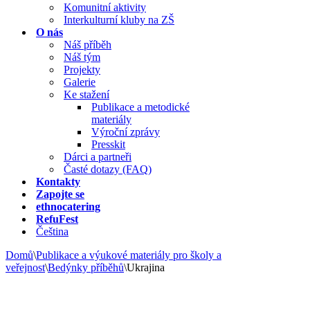
Komunitní aktivity
Interkulturní kluby na ZŠ
O nás
Náš příběh
Náš tým
Projekty
Galerie
Ke stažení
Publikace a metodické
materiály
Výroční zprávy
Presskit
Dárci a partneři
Časté dotazy (FAQ)
Kontakty
Zapojte se
ethnocatering
RefuFest
Čeština
Domů
\
Publikace a výukové materiály pro školy a
veřejnost
\
Bedýnky příběhů
\
Ukrajina