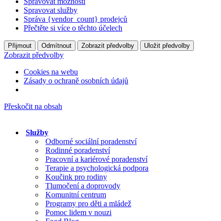
Spravovat možnosti
Spravovat služby
Správa {vendor_count} prodejců
Přečtěte si více o těchto účelech
Přijmout
Odmítnout
Zobrazit předvolby
Uložit předvolby
Zobrazit předvolby
Cookies na webu
Zásady o ochraně osobních údajů
Přeskočit na obsah
Služby
Odborné sociální poradenství
Rodinné poradenství
Pracovní a kariérové poradenství
Terapie a psychologická podpora
Koučink pro rodiny
Tlumočení a doprovody
Komunitní centrum
Programy pro děti a mládež
Pomoc lidem v nouzi