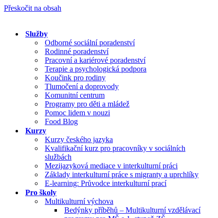
Přeskočit na obsah
Služby
Odborné sociální poradenství
Rodinné poradenství
Pracovní a kariérové poradenství
Terapie a psychologická podpora
Koučink pro rodiny
Tlumočení a doprovody
Komunitní centrum
Programy pro děti a mládež
Pomoc lidem v nouzi
Food Blog
Kurzy
Kurzy českého jazyka
Kvalifikační kurz pro pracovníky v sociálních
službách
Mezijazyková mediace v interkulturní práci
Základy interkulturní práce s migranty a uprchlíky
E-learning: Průvodce interkulturní prací
Pro školy
Multikulturní výchova
Bedýnky příběhů – Multikulturní vzdělávací