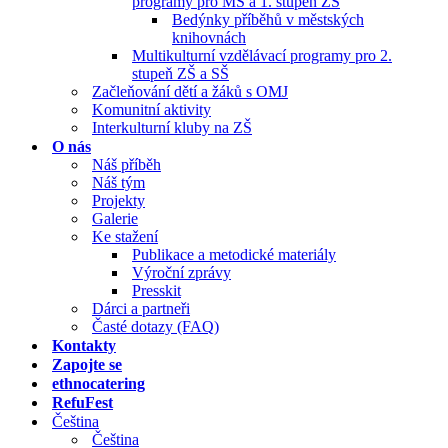
programy pro MŠ a 1. stupeň ZŠ
Bedýnky příběhů v městských
knihovnách
Multikulturní vzdělávací programy pro 2.
stupeň ZŠ a SŠ
Začleňování dětí a žáků s OMJ
Komunitní aktivity
Interkulturní kluby na ZŠ
O nás
Náš příběh
Náš tým
Projekty
Galerie
Ke stažení
Publikace a metodické materiály
Výroční zprávy
Presskit
Dárci a partneři
Časté dotazy (FAQ)
Kontakty
Zapojte se
ethnocatering
RefuFest
Čeština
Čeština