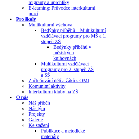
migranty a uprchlíky
E-learning: Průvodce interkulturní
prací
Pro školy
Multikulturní výchova
Bedýnky příběhů – Multikulturní
vzdělávací programy pro MŠ a 1.
stupeň ZŠ
Bedýnky příběhů v
městských
knihovnách
Multikulturní vzdělávací
programy pro 2. stupeň ZŠ
a SŠ
Začleňování dětí a žáků s OMJ
Komunitní aktivity
Interkulturní kluby na ZŠ
O nás
Náš příběh
Náš tým
Projekty
Galerie
Ke stažení
Publikace a metodické
materiály