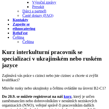
Výroční zprávy
Presskit
Dárci a partneři
Časté dotazy (FAQ)
Kontakty
Zapojte se
ethnocatering
RefuFest
Čeština
Čeština
Kurz interkulturní pracovník se
specializací v ukrajinském nebo ruském
jazyce
Zajímává vás práce s cizinci nebo jste cizinec a chcete si zvýšit
kvalifikaci?
Mluvíte rusky nebo ukrajinsky a češtinu ovládáte na úrovni B2-C1?
Do 20.9. se můžete registrovat na náš
kurz
, který je určen
zaměstnancům nebo dobrovolníkům v nestátních neziskových
organizacích (NNO), veřejné správě či pracovníkům dalších