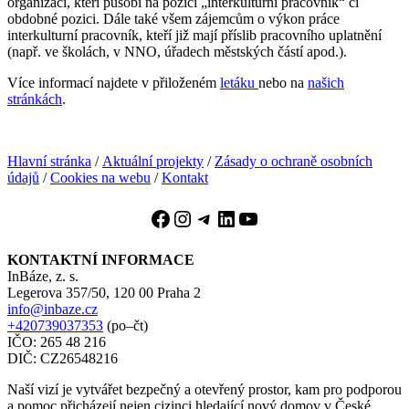
organizací, kteří působí na pozici „interkulturní pracovník“ či
obdobné pozici. Dále také všem zájemcům o výkon práce
interkulturní pracovník, kteří již mají příslib pracovního uplatnění
(např. ve školách, v NNO, úřadech městských částí apod.).
Více informací najdete v přiloženém
letáku
nebo na
našich
stránkách
.
Hlavní stránka
/
Aktuální projekty
/
Zásady o ochraně osobních
údajů
/
Cookies na webu
/
Kontakt
Facebook
Instagram
Telegram
LinkedIn
YouTube
KONTAKTNÍ INFORMACE
InBáze, z. s.
Legerova 357/50, 120 00 Praha 2
info@inbaze.cz
+420739037353
(po–čt)
IČO: 265 48 216
DIČ: CZ26548216
Naší vizí je vytvářet bezpečný a otevřený prostor, kam pro podporou
a pomoc přicházejí nejen cizinci hledající nový domov v České