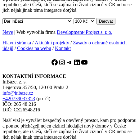
republice, ale i Češi, kteří se zajímají o život cizinců v ČR nebo se
jich nějak jinak téma integrace dotýká.
Darovat
Neve
| Web vytvořila firma
Development4Project s. r. o.
Hlavní stránka
/
Aktuální projekty
/
Zásady o ochraně osobních
údajů
/
Cookies na webu
/
Kontakt
Facebook
Instagram
Telegram
LinkedIn
YouTube
KONTAKTNÍ INFORMACE
InBáze, z. s.
Legerova 357/50, 120 00 Praha 2
info@inbaze.cz
+420739037353
(po–čt)
IČO: 265 48 216
DIČ: CZ26548216
Naší vizí je vytvářet bezpečný a otevřený prostor, kam pro podporou
a pomoc přicházejí nejen cizinci hledající nový domov v České
republice, ale i Češi, kteří se zajímají o život cizinců v ČR nebo se
jich nějak jinak téma integrace dotýká.