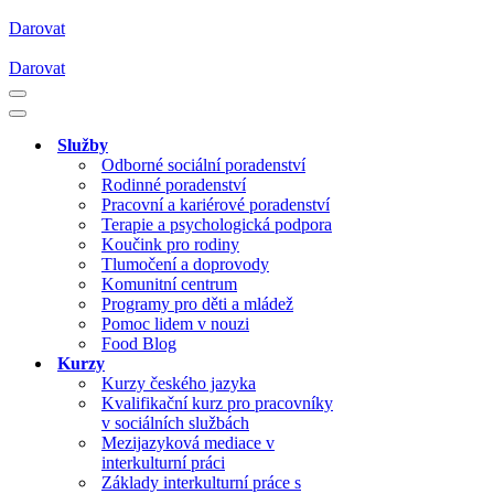
Darovat
Darovat
Navigační
menu
Navigační
menu
Služby
Odborné sociální poradenství
Rodinné poradenství
Pracovní a kariérové poradenství
Terapie a psychologická podpora
Koučink pro rodiny
Tlumočení a doprovody
Komunitní centrum
Programy pro děti a mládež
Pomoc lidem v nouzi
Food Blog
Kurzy
Kurzy českého jazyka
Kvalifikační kurz pro pracovníky
v sociálních službách
Mezijazyková mediace v
interkulturní práci
Základy interkulturní práce s