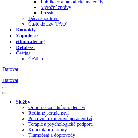
Publikace a metodické materiály
Výroční zprávy
Presskit
Dárci a partneři
Časté dotazy (FAQ)
Kontakty
Zapojte se
ethnocatering
RefuFest
Čeština
Čeština
Darovat
Darovat
Navigační
menu
Navigační
menu
Služby
Odborné sociální poradenství
Rodinné poradenství
Pracovní a kariérové poradenství
Terapie a psychologická podpora
Koučink pro rodiny
Tlumočení a doprovody