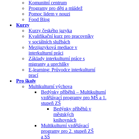
Komunitní centrum
Programy pro děti a mládež
Pomoc lidem v nouzi
Food Blog
Kurzy
Kurzy českého jazyka
Kvalifikační kurz pro pracovníky
v sociálních službách
Mezijazyková mediace v
interkulturní práci
Základy interkulturní práce s
migranty a uprchlíky
E-learning: Průvodce interkulturní
prací
Pro školy
Multikulturní výchova
Bedýnky příběhů – Multikulturní
vzdělávací programy pro MŠ a 1.
stupeň ZŠ
Bedýnky příběhů v
městských
knihovnách
Multikulturní vzdělávací
programy pro 2. stupeň ZŠ
a SŠ