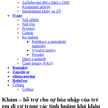
Začleňování dětí a žáků s OMJ
Komunitní aktivity
Interkulturní kluby na ZŠ
O nás
Náš příběh
Náš tým
Projekty
Galerie
Ke stažení
Publikace a metodické
materiály
Výroční zprávy
Presskit
Dárci a partneři
Časté dotazy (FAQ)
Kontakty
Zapojte se
ethnocatering
RefuFest
Čeština
Čeština
Khảm – hỗ trợ cho sự hòa nhập của trẻ
em di cư trong các tình huống khó khăn