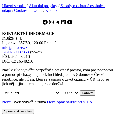
Hlavní stránka
/
Aktuální projekty
/
Zásady o ochraně osobních
údajů
/
Cookies na webu
/
Kontakt
Facebook
Instagram
Telegram
LinkedIn
YouTube
KONTAKTNÍ INFORMACE
InBáze, z. s.
Legerova 357/50, 120 00 Praha 2
info@inbaze.cz
+420739037353
(po–čt)
IČO: 265 48 216
DIČ: CZ26548216
Naší vizí je vytvářet bezpečný a otevřený prostor, kam pro podporou
a pomoc přicházejí nejen cizinci hledající nový domov v České
republice, ale i Češi, kteří se zajímají o život cizinců v ČR nebo se
jich nějak jinak téma integrace dotýká.
Darovat
Neve
| Web vytvořila firma
Development4Project s. r. o.
Spravovat souhlas