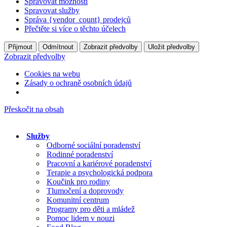
Spravovat možnosti
Spravovat služby
Správa {vendor_count} prodejců
Přečtěte si více o těchto účelech
Přijmout
Odmítnout
Zobrazit předvolby
Uložit předvolby
Zobrazit předvolby
Cookies na webu
Zásady o ochraně osobních údajů
Přeskočit na obsah
Služby
Odborné sociální poradenství
Rodinné poradenství
Pracovní a kariérové poradenství
Terapie a psychologická podpora
Koučink pro rodiny
Tlumočení a doprovody
Komunitní centrum
Programy pro děti a mládež
Pomoc lidem v nouzi