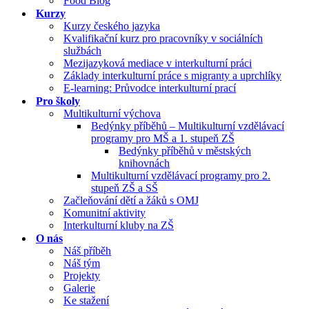
Food Blog
Kurzy
Kurzy českého jazyka
Kvalifikační kurz pro pracovníky v sociálních
službách
Mezijazyková mediace v interkulturní práci
Základy interkulturní práce s migranty a uprchlíky
E-learning: Průvodce interkulturní prací
Pro školy
Multikulturní výchova
Bedýnky příběhů – Multikulturní vzdělávací
programy pro MŠ a 1. stupeň ZŠ
Bedýnky příběhů v městských
knihovnách
Multikulturní vzdělávací programy pro 2.
stupeň ZŠ a SŠ
Začleňování dětí a žáků s OMJ
Komunitní aktivity
Interkulturní kluby na ZŠ
O nás
Náš příběh
Náš tým
Projekty
Galerie
Ke stažení