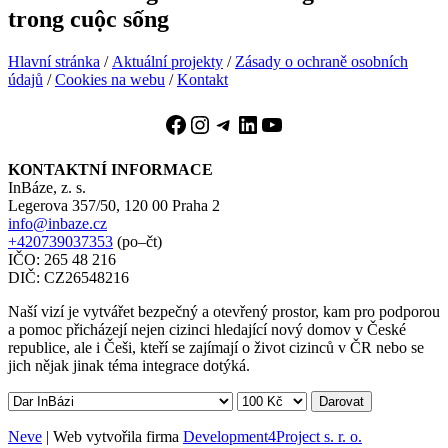
trong cuộc sống
Hlavní stránka
/
Aktuální projekty
/
Zásady o ochraně osobních
údajů
/
Cookies na webu
/
Kontakt
Facebook
Instagram
Telegram
LinkedIn
YouTube
KONTAKTNÍ INFORMACE
InBáze, z. s.
Legerova 357/50, 120 00 Praha 2
info@inbaze.cz
+420739037353
(po–čt)
IČO: 265 48 216
DIČ: CZ26548216
Naší vizí je vytvářet bezpečný a otevřený prostor, kam pro podporou
a pomoc přicházejí nejen cizinci hledající nový domov v České
republice, ale i Češi, kteří se zajímají o život cizinců v ČR nebo se
jich nějak jinak téma integrace dotýká.
Darovat
Neve
| Web vytvořila firma
Development4Project s. r. o.