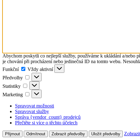
Abychom poskytli co nejlepší služby, používáme k ukládání a/nebo př
je chování při procházení nebo jedinečná ID na tomto webu. Nesouhlas
Funkční
Funkční
Vždy aktivní
Předvolby
Předvolby
Statistiky
Statistiky
Marketing
Marketing
Spravovat možnosti
Spravovat služby
Správa {vendor_count} prodejců
Přečtěte si více o těchto účelech
Zobrazi
Přijmout
Odmítnout
Zobrazit předvolby
Uložit předvolby