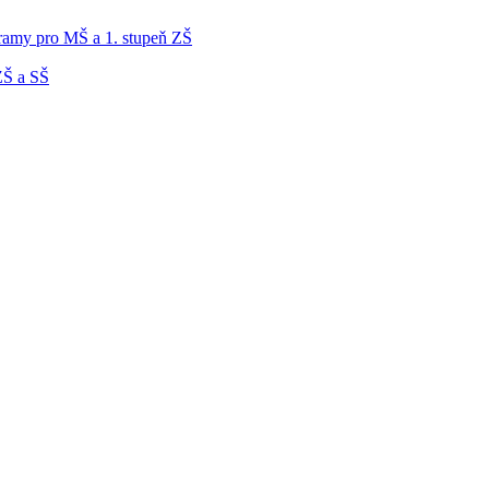
gramy pro MŠ a 1. stupeň ZŠ
ZŠ a SŠ