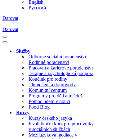
English
Русский
Darovat
Darovat
Navigační
menu
Navigační
menu
Služby
Odborné sociální poradenství
Rodinné poradenství
Pracovní a kariérové poradenství
Terapie a psychologická podpora
Koučink pro rodiny
Tlumočení a doprovody
Komunitní centrum
Programy pro děti a mládež
Pomoc lidem v nouzi
Food Blog
Kurzy
Kurzy českého jazyka
Kvalifikační kurz pro pracovníky
v sociálních službách
Mezijazyková mediace v