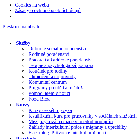
Cookies na webu
Zásady o ochraně osobních údajů
Přeskočit na obsah
Služby
Odborné sociální poradenství
Rodinné poradenství
Pracovní a kariérové poradenství
Terapie a psychologická podpora
Koučink pro rodiny
Tlumočení a doprovody
Komunitní centrum
Programy pro děti a mládež
Pomoc lidem v nouzi
Food Blog
Kurzy
Kurzy českého jazyka
Kvalifikační kurz pro pracovníky v sociálních službách
Mezijazyková mediace v interkulturní práci
Základy interkulturní práce s migranty a uprchlíky
E-learning: Průvodce interkulturní prací
Pro školy