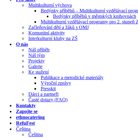
Multikulturní výchova
Bedýnky příběhů – Multikulturní vzdělávací pro
Bedýnky příběhů v městských knihovnách
Multikulturní vzdělávací programy pro 2. stupeň 
Začleňování dětí a žáků s OMJ
Komunitní aktivity
Interkulturní kluby na ZŠ
O nás
Náš příběh
Náš tým
Projekty
Galerie
Ke stažení
Publikace a metodické materiály
Výroční zprávy
Presskit
Dárci a partneři
Časté dotazy (FAQ)
Kontakty
Zapojte se
ethnocatering
RefuFest
Čeština
Čeština