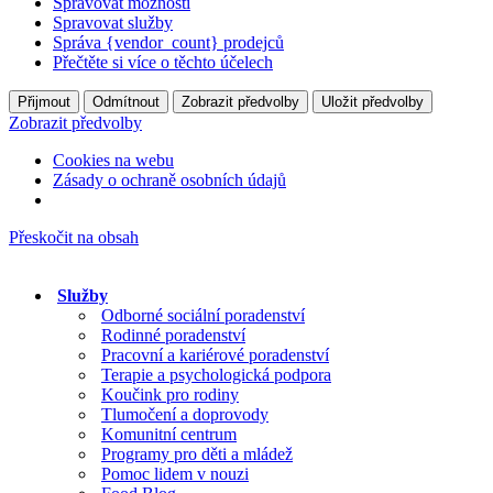
Spravovat možnosti
Spravovat služby
Správa {vendor_count} prodejců
Přečtěte si více o těchto účelech
Přijmout
Odmítnout
Zobrazit předvolby
Uložit předvolby
Zobrazit předvolby
Cookies na webu
Zásady o ochraně osobních údajů
Přeskočit na obsah
Služby
Odborné sociální poradenství
Rodinné poradenství
Pracovní a kariérové poradenství
Terapie a psychologická podpora
Koučink pro rodiny
Tlumočení a doprovody
Komunitní centrum
Programy pro děti a mládež
Pomoc lidem v nouzi