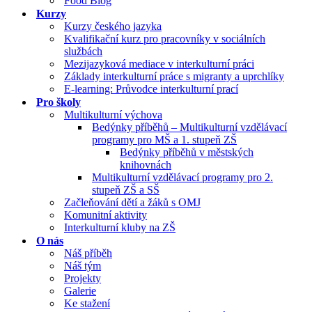
Food Blog
Kurzy
Kurzy českého jazyka
Kvalifikační kurz pro pracovníky v sociálních
službách
Mezijazyková mediace v interkulturní práci
Základy interkulturní práce s migranty a uprchlíky
E-learning: Průvodce interkulturní prací
Pro školy
Multikulturní výchova
Bedýnky příběhů – Multikulturní vzdělávací
programy pro MŠ a 1. stupeň ZŠ
Bedýnky příběhů v městských
knihovnách
Multikulturní vzdělávací programy pro 2.
stupeň ZŠ a SŠ
Začleňování dětí a žáků s OMJ
Komunitní aktivity
Interkulturní kluby na ZŠ
O nás
Náš příběh
Náš tým
Projekty
Galerie
Ke stažení