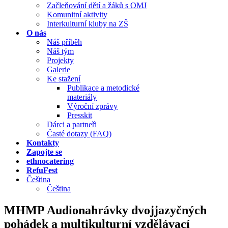
Začleňování dětí a žáků s OMJ
Komunitní aktivity
Interkulturní kluby na ZŠ
O nás
Náš příběh
Náš tým
Projekty
Galerie
Ke stažení
Publikace a metodické
materiály
Výroční zprávy
Presskit
Dárci a partneři
Časté dotazy (FAQ)
Kontakty
Zapojte se
ethnocatering
RefuFest
Čeština
Čeština
MHMP Audionahrávky dvojjazyčných
pohádek a multikulturní vzdělávací