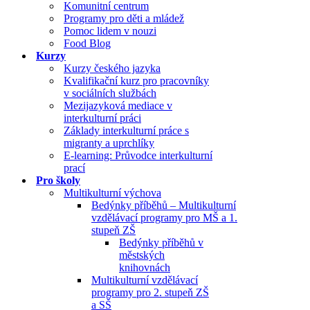
Komunitní centrum
Programy pro děti a mládež
Pomoc lidem v nouzi
Food Blog
Kurzy
Kurzy českého jazyka
Kvalifikační kurz pro pracovníky
v sociálních službách
Mezijazyková mediace v
interkulturní práci
Základy interkulturní práce s
migranty a uprchlíky
E-learning: Průvodce interkulturní
prací
Pro školy
Multikulturní výchova
Bedýnky příběhů – Multikulturní
vzdělávací programy pro MŠ a 1.
stupeň ZŠ
Bedýnky příběhů v
městských
knihovnách
Multikulturní vzdělávací
programy pro 2. stupeň ZŠ
a SŠ