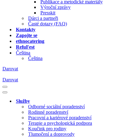
Publikace a metodické materiály
Výroční zprávy
Presskit
Dárci a partneři
Časté dotazy (FAQ)
Kontakty
Zapojte se
ethnocatering
RefuFest
Čeština
Čeština
Darovat
Darovat
Navigační
menu
Navigační
menu
Služby
Odborné sociální poradenství
Rodinné poradenství
Pracovní a kariérové poradenství
Terapie a psychologická podpora
Koučink pro rodiny
Tlumočení a doprovody