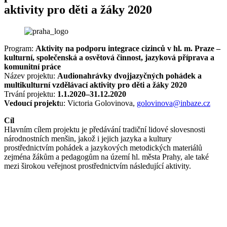
aktivity pro děti a žáky 2020
Program:
Aktivity na podporu integrace cizinců v hl. m. Praze –⁠
kulturní, společenská a osvětová činnost, jazyková příprava a
komunitní práce
Název projektu:
Audionahrávky dvojjazyčných pohádek a
multikulturní vzdělávací aktivity pro děti a žáky 2020
Trvání projektu:
1.1.2020–31.12.2020
Vedoucí projekt
u: Victoria Golovinova,
golovinova@inbaze.cz
Cíl
Hlavním cílem projektu je předávání tradiční lidové slovesnosti
národnostních menšin, jakož i jejich jazyka a kultury
prostřednictvím pohádek a jazykových metodických materiálů
zejména žákům a pedagogům na území hl. města Prahy, ale také
mezi širokou veřejnost prostřednictvím následující aktivity.
Zpracování audio nahrávek dvojjazyčných pohádek a
jazykových karet Bedýnek příběhů
Cíl aktivity:
Zpracováním audio nahrávek dvojjazyčných pohádek a pracovních