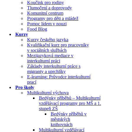
Koučink pro rodiny
Tlumočení a doprovody
Komunitní centrum
Programy pro děti a mládež
Pomoc lidem v nouzi
Food Blog
Kurzy
Kurzy českého jazyka
Kvalifikační kurz pro pracovníky
v sociálních službách
Mezijazyková mediace v
interkulturní práci
Základy interkulturní práce s
migranty a uprchlíky
E-learning: Průvodce interkulturní
prací
Pro školy
Multikulturní výchova
Bedýnky příběhů – Multikulturní
vzdělávací programy pro MŠ a 1.
stupeň ZŠ
Bedýnky příběhů v
městských
knihovnách
Multikulturní vzdělávací