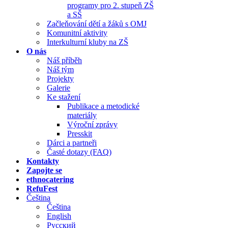
programy pro 2. stupeň ZŠ
a SŠ
Začleňování dětí a žáků s OMJ
Komunitní aktivity
Interkulturní kluby na ZŠ
O nás
Náš příběh
Náš tým
Projekty
Galerie
Ke stažení
Publikace a metodické
materiály
Výroční zprávy
Presskit
Dárci a partneři
Časté dotazy (FAQ)
Kontakty
Zapojte se
ethnocatering
RefuFest
Čeština
Čeština
English
Русский