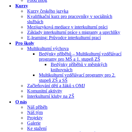
Food Blog
Kurzy
Kurzy českého jazyka
Kvalifikační kurz pro pracovníky v sociálních
službách
Mezijazyková mediace v interkulturní práci
Základy interkulturní práce s migranty a uprchlíky
E-learning: Průvodce interkulturní prací
Pro školy
Multikulturní výchova
Bedýnky příběhů – Multikulturní vzdělávací
programy pro MŠ a 1. stupeň ZŠ
Bedýnky příběhů v městských
knihovnách
Multikulturní vzdělávací programy pro 2.
stupeň ZŠ a SŠ
Začleňování dětí a žáků s OMJ
Komunitní aktivity
Interkulturní kluby na ZŠ
O nás
Náš příběh
Náš tým
Projekty
Galerie
Ke stažení