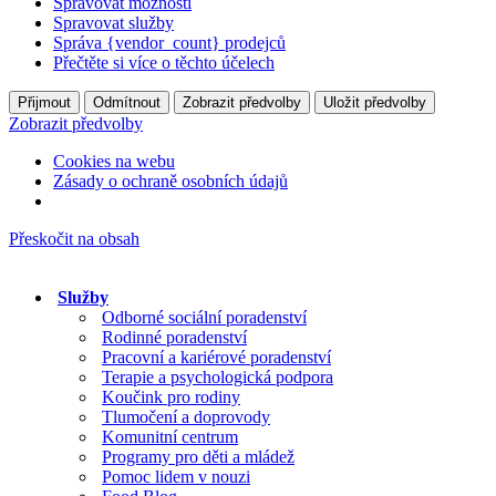
Spravovat možnosti
Spravovat služby
Správa {vendor_count} prodejců
Přečtěte si více o těchto účelech
Přijmout
Odmítnout
Zobrazit předvolby
Uložit předvolby
Zobrazit předvolby
Cookies na webu
Zásady o ochraně osobních údajů
Přeskočit na obsah
Služby
Odborné sociální poradenství
Rodinné poradenství
Pracovní a kariérové poradenství
Terapie a psychologická podpora
Koučink pro rodiny
Tlumočení a doprovody
Komunitní centrum
Programy pro děti a mládež
Pomoc lidem v nouzi