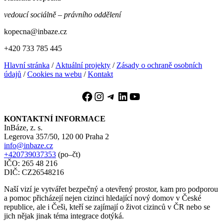
vedoucí sociálně – právního oddělení
kopecna@inbaze.cz
+420 733 785 445
Hlavní stránka
/
Aktuální projekty
/
Zásady o ochraně osobních
údajů
/
Cookies na webu
/
Kontakt
Facebook
Instagram
Telegram
LinkedIn
YouTube
KONTAKTNÍ INFORMACE
InBáze, z. s.
Legerova 357/50, 120 00 Praha 2
info@inbaze.cz
+420739037353
(po–čt)
IČO: 265 48 216
DIČ: CZ26548216
Naší vizí je vytvářet bezpečný a otevřený prostor, kam pro podporou
a pomoc přicházejí nejen cizinci hledající nový domov v České
republice, ale i Češi, kteří se zajímají o život cizinců v ČR nebo se
jich nějak jinak téma integrace dotýká.