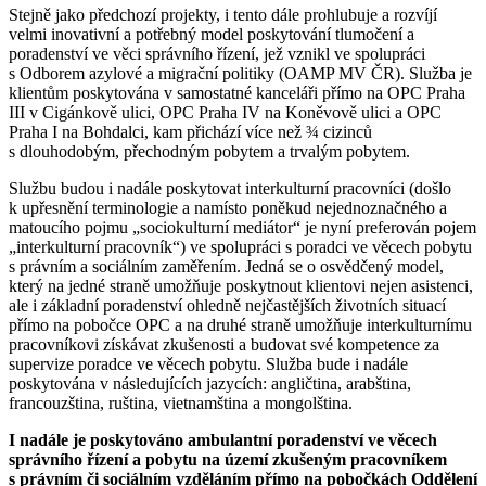
Stejně jako předchozí projekty, i tento dále prohlubuje a rozvíjí
velmi inovativní a potřebný model poskytování tlumočení a
poradenství ve věci správního řízení, jež vznikl ve spolupráci
s Odborem azylové a migrační politiky (OAMP MV ČR). Služba je
klientům poskytována v samostatné kanceláři přímo na OPC Praha
III v Cigánkově ulici, OPC Praha IV na Koněvově ulici a OPC
Praha I na Bohdalci, kam přichází více než ¾ cizinců
s dlouhodobým, přechodným pobytem a trvalým pobytem.
Službu budou i nadále poskytovat interkulturní pracovníci (došlo
k upřesnění terminologie a namísto poněkud nejednoznačného a
matoucího pojmu „sociokulturní mediátor“ je nyní preferován pojem
„interkulturní pracovník“) ve spolupráci s poradci ve věcech pobytu
s právním a sociálním zaměřením. Jedná se o osvědčený model,
který na jedné straně umožňuje poskytnout klientovi nejen asistenci,
ale i základní poradenství ohledně nejčastějších životních situací
přímo na pobočce OPC a na druhé straně umožňuje interkulturnímu
pracovníkovi získávat zkušenosti a budovat své kompetence za
supervize poradce ve věcech pobytu. Služba bude i nadále
poskytována v následujících jazycích: angličtina, arabština,
francouzština, ruština, vietnamština a mongolština.
I nadále je poskytováno ambulantní poradenství ve věcech
správního řízení a pobytu na území zkušeným pracovníkem
s právním či sociálním vzděláním přímo na pobočkách Oddělení