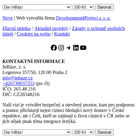
Darovat
Neve
| Web vytvořila firma
Development4Project s. r. o.
Hlavní stránka
/
Aktuální projekty
/
Zásady o ochraně osobních
údajů
/
Cookies na webu
/
Kontakt
Facebook
Instagram
Telegram
LinkedIn
YouTube
KONTAKTNÍ INFORMACE
InBáze, z. s.
Legerova 357/50, 120 00 Praha 2
info@inbaze.cz
+420739037353
(po–čt)
IČO: 265 48 216
DIČ: CZ26548216
Naší vizí je vytvářet bezpečný a otevřený prostor, kam pro podporou
a pomoc přicházejí nejen cizinci hledající nový domov v České
republice, ale i Češi, kteří se zajímají o život cizinců v ČR nebo se
jich nějak jinak téma integrace dotýká.
Darovat