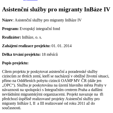
Asistenční služby pro migranty InBáze IV
Název
: Asistenční služby pro migranty InBáze IV
Program:
Evropský integrační fond
Realizátor:
InBáze, o. s.
Zahájení realizace projektu:
01. 01. 2014
Délka trvání projektu:
18 měsíců
Popis projektu:
Cílem projektu je poskytovat asistenční a poradenské služby
cizincům ze třetích zemí, kteří se nacházejí v obtížné životní situaci,
přímo na Odděleních pobytu cizinců OAMP MV ČR (dále jen
„OPC“). Služba je poskytována na území hlavního města Prahy v
návaznosti na spolupráci s Integračním centrem Praha a dalšími
nevládními migrantskými organizacemi. Projekt navazuje na tři
předchozí úspěšně realizované projekty Asistenční služby pro
migranty InBáze I, II a III realizované od roku 2011 až do
současnosti.