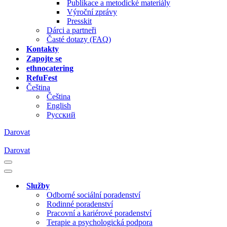
Publikace a metodické materiály
Výroční zprávy
Presskit
Dárci a partneři
Časté dotazy (FAQ)
Kontakty
Zapojte se
ethnocatering
RefuFest
Čeština
Čeština
English
Русский
Darovat
Darovat
Navigační
menu
Navigační
menu
Služby
Odborné sociální poradenství
Rodinné poradenství
Pracovní a kariérové poradenství
Terapie a psychologická podpora