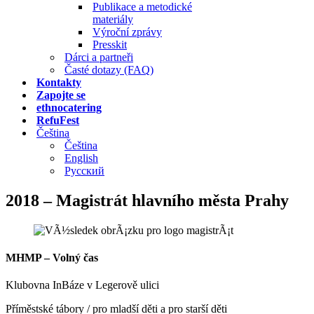
Publikace a metodické
materiály
Výroční zprávy
Presskit
Dárci a partneři
Časté dotazy (FAQ)
Kontakty
Zapojte se
ethnocatering
RefuFest
Čeština
Čeština
English
Русский
2018 – Magistrát hlavního města Prahy
MHMP – Volný čas
Klubovna InBáze v Legerově ulici
Příměstské tábory / pro mladší děti a pro starší děti