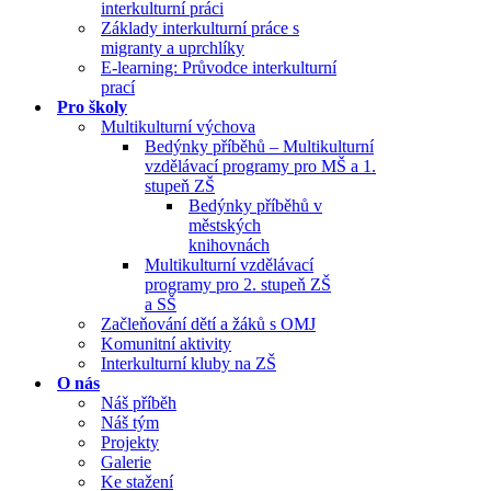
interkulturní práci
Základy interkulturní práce s
migranty a uprchlíky
E-learning: Průvodce interkulturní
prací
Pro školy
Multikulturní výchova
Bedýnky příběhů – Multikulturní
vzdělávací programy pro MŠ a 1.
stupeň ZŠ
Bedýnky příběhů v
městských
knihovnách
Multikulturní vzdělávací
programy pro 2. stupeň ZŠ
a SŠ
Začleňování dětí a žáků s OMJ
Komunitní aktivity
Interkulturní kluby na ZŠ
O nás
Náš příběh
Náš tým
Projekty
Galerie
Ke stažení