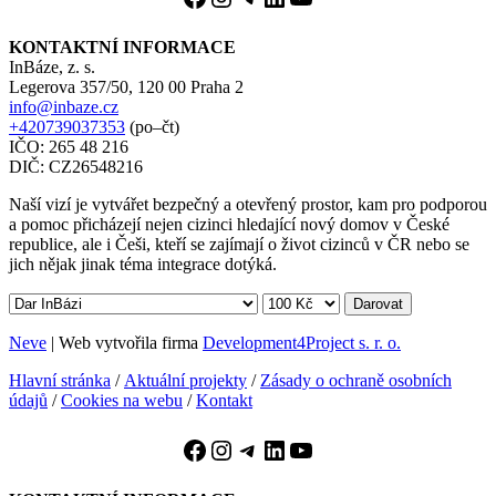
KONTAKTNÍ INFORMACE
InBáze, z. s.
Legerova 357/50, 120 00 Praha 2
info@inbaze.cz
+420739037353
(po–čt)
IČO: 265 48 216
DIČ: CZ26548216
Naší vizí je vytvářet bezpečný a otevřený prostor, kam pro podporou
a pomoc přicházejí nejen cizinci hledající nový domov v České
republice, ale i Češi, kteří se zajímají o život cizinců v ČR nebo se
jich nějak jinak téma integrace dotýká.
Darovat
Neve
| Web vytvořila firma
Development4Project s. r. o.
Hlavní stránka
/
Aktuální projekty
/
Zásady o ochraně osobních
údajů
/
Cookies na webu
/
Kontakt
Facebook
Instagram
Telegram
LinkedIn
YouTube