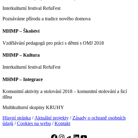
Interkulturní festival RefuFest
Poznáváme přírodu a tradice nového domova
MHMP – Školství
Vzdělávání pedagogů pro práci s dětmi s OMJ 2018
MHMP – Kultura
Interkulturní festival RefuFest
MHMP – Integrace
Komunitní aktivity a stolování 2018 – komunitní stolování a šicí
dílna
Multikulturní skupiny KRUHY
Hlavní stránka
/
Aktuální projekty
/
Zásady o ochraně osobních
údajů
/
Cookies na webu
/
Kontakt
Facebook
Instagram
Telegram
LinkedIn
YouTube