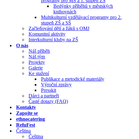
programy pro MŠ a 1. stupeň ZŠ
Bedýnky příběhů v městských
knihovnách
Multikulturní vzdělávací programy pro 2.
stupeň ZŠ a SŠ
Začleňování dětí a žáků s OMJ
Komunitní aktivity
Interkulturní kluby na ZŠ
O nás
Náš příběh
Náš tým
Projekty
Galerie
Ke stažení
Publikace a metodické materiály
Výroční zprávy
Presskit
Dárci a partneři
Časté dotazy (FAQ)
Kontakty
Zapojte se
ethnocatering
RefuFest
Čeština
Čeština