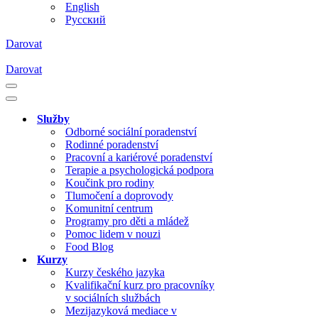
English
Русский
Darovat
Darovat
Navigační
menu
Navigační
menu
Služby
Odborné sociální poradenství
Rodinné poradenství
Pracovní a kariérové poradenství
Terapie a psychologická podpora
Koučink pro rodiny
Tlumočení a doprovody
Komunitní centrum
Programy pro děti a mládež
Pomoc lidem v nouzi
Food Blog
Kurzy
Kurzy českého jazyka
Kvalifikační kurz pro pracovníky
v sociálních službách
Mezijazyková mediace v