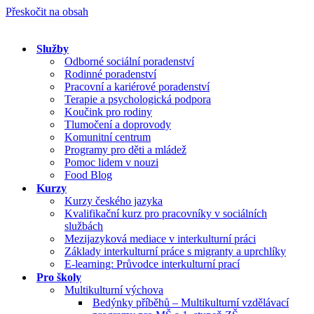
Přeskočit na obsah
Služby
Odborné sociální poradenství
Rodinné poradenství
Pracovní a kariérové poradenství
Terapie a psychologická podpora
Koučink pro rodiny
Tlumočení a doprovody
Komunitní centrum
Programy pro děti a mládež
Pomoc lidem v nouzi
Food Blog
Kurzy
Kurzy českého jazyka
Kvalifikační kurz pro pracovníky v sociálních
službách
Mezijazyková mediace v interkulturní práci
Základy interkulturní práce s migranty a uprchlíky
E-learning: Průvodce interkulturní prací
Pro školy
Multikulturní výchova
Bedýnky příběhů – Multikulturní vzdělávací