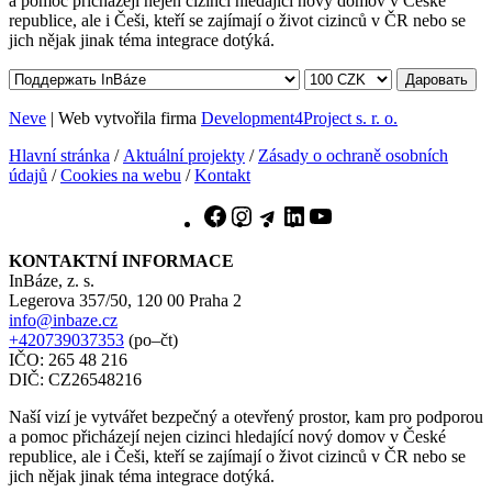
a pomoc přicházejí nejen cizinci hledající nový domov v České
republice, ale i Češi, kteří se zajímají o život cizinců v ČR nebo se
jich nějak jinak téma integrace dotýká.
Даровать
Neve
| Web vytvořila firma
Development4Project s. r. o.
Hlavní stránka
/
Aktuální projekty
/
Zásady o ochraně osobních
údajů
/
Cookies na webu
/
Kontakt
Facebook
Instagram
Telegram
LinkedIn
YouTube
KONTAKTNÍ INFORMACE
InBáze, z. s.
Legerova 357/50, 120 00 Praha 2
info@inbaze.cz
+420739037353
(po–čt)
IČO: 265 48 216
DIČ: CZ26548216
Naší vizí je vytvářet bezpečný a otevřený prostor, kam pro podporou
a pomoc přicházejí nejen cizinci hledající nový domov v České
republice, ale i Češi, kteří se zajímají o život cizinců v ČR nebo se
jich nějak jinak téma integrace dotýká.