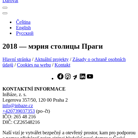
Darovat
Меню
навигации
Меню
навигации
Čeština
English
Русский
2018 — мэрия столицы Праги
Hlavní stránka
/
Aktuální projekty
/
Zásady o ochraně osobních
údajů
/
Cookies na webu
/
Kontakt
Facebook
Instagram
Telegram
LinkedIn
YouTube
KONTAKTNÍ INFORMACE
InBáze, z. s.
Legerova 357/50, 120 00 Praha 2
info@inbaze.cz
+420739037353
(po–čt)
IČO: 265 48 216
DIČ: CZ26548216
Naší vizí je vytvářet bezpečný a otevřený prostor, kam pro podporou