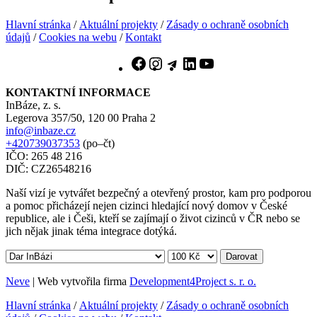
Hlavní stránka
/
Aktuální projekty
/
Zásady o ochraně osobních
údajů
/
Cookies na webu
/
Kontakt
Facebook
Instagram
Telegram
LinkedIn
YouTube
KONTAKTNÍ INFORMACE
InBáze, z. s.
Legerova 357/50, 120 00 Praha 2
info@inbaze.cz
+420739037353
(po–čt)
IČO: 265 48 216
DIČ: CZ26548216
Naší vizí je vytvářet bezpečný a otevřený prostor, kam pro podporou
a pomoc přicházejí nejen cizinci hledající nový domov v České
republice, ale i Češi, kteří se zajímají o život cizinců v ČR nebo se
jich nějak jinak téma integrace dotýká.
Darovat
Neve
| Web vytvořila firma
Development4Project s. r. o.
Hlavní stránka
/
Aktuální projekty
/
Zásady o ochraně osobních