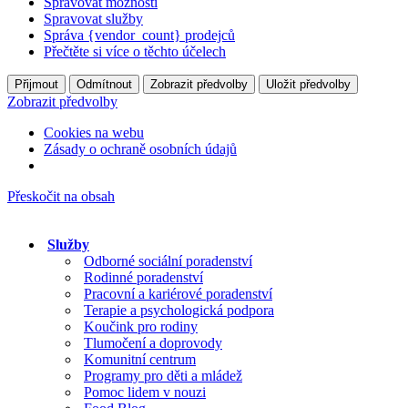
Spravovat možnosti
Spravovat služby
Správa {vendor_count} prodejců
Přečtěte si více o těchto účelech
Přijmout
Odmítnout
Zobrazit předvolby
Uložit předvolby
Zobrazit předvolby
Cookies na webu
Zásady o ochraně osobních údajů
Přeskočit na obsah
Služby
Odborné sociální poradenství
Rodinné poradenství
Pracovní a kariérové poradenství
Terapie a psychologická podpora
Koučink pro rodiny
Tlumočení a doprovody
Komunitní centrum
Programy pro děti a mládež
Pomoc lidem v nouzi