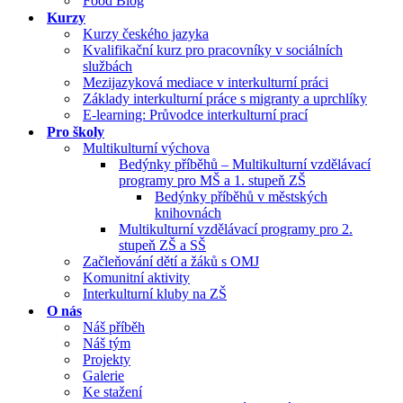
Food Blog
Kurzy
Kurzy českého jazyka
Kvalifikační kurz pro pracovníky v sociálních
službách
Mezijazyková mediace v interkulturní práci
Základy interkulturní práce s migranty a uprchlíky
E-learning: Průvodce interkulturní prací
Pro školy
Multikulturní výchova
Bedýnky příběhů – Multikulturní vzdělávací
programy pro MŠ a 1. stupeň ZŠ
Bedýnky příběhů v městských
knihovnách
Multikulturní vzdělávací programy pro 2.
stupeň ZŠ a SŠ
Začleňování dětí a žáků s OMJ
Komunitní aktivity
Interkulturní kluby na ZŠ
O nás
Náš příběh
Náš tým
Projekty
Galerie
Ke stažení