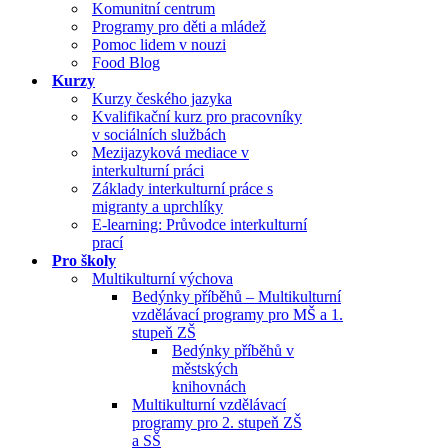
Komunitní centrum
Programy pro děti a mládež
Pomoc lidem v nouzi
Food Blog
Kurzy
Kurzy českého jazyka
Kvalifikační kurz pro pracovníky
v sociálních službách
Mezijazyková mediace v
interkulturní práci
Základy interkulturní práce s
migranty a uprchlíky
E-learning: Průvodce interkulturní
prací
Pro školy
Multikulturní výchova
Bedýnky příběhů – Multikulturní
vzdělávací programy pro MŠ a 1.
stupeň ZŠ
Bedýnky příběhů v
městských
knihovnách
Multikulturní vzdělávací
programy pro 2. stupeň ZŠ
a SŠ