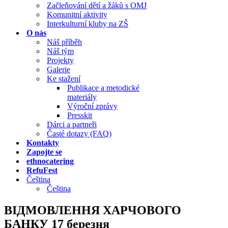
Začleňování dětí a žáků s OMJ
Komunitní aktivity
Interkulturní kluby na ZŠ
O nás
Náš příběh
Náš tým
Projekty
Galerie
Ke stažení
Publikace a metodické
materiály
Výroční zprávy
Presskit
Dárci a partneři
Časté dotazy (FAQ)
Kontakty
Zapojte se
ethnocatering
RefuFest
Čeština
Čeština
ВІДМОВЛЕННЯ ХАРЧОВОГО
БАНКУ 17 березня