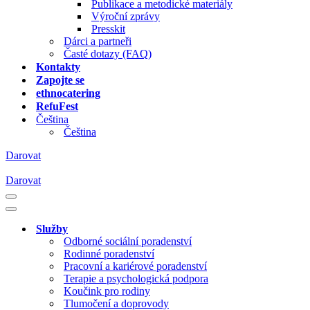
Publikace a metodické materiály
Výroční zprávy
Presskit
Dárci a partneři
Časté dotazy (FAQ)
Kontakty
Zapojte se
ethnocatering
RefuFest
Čeština
Čeština
Darovat
Darovat
Navigační
menu
Navigační
menu
Služby
Odborné sociální poradenství
Rodinné poradenství
Pracovní a kariérové poradenství
Terapie a psychologická podpora
Koučink pro rodiny
Tlumočení a doprovody