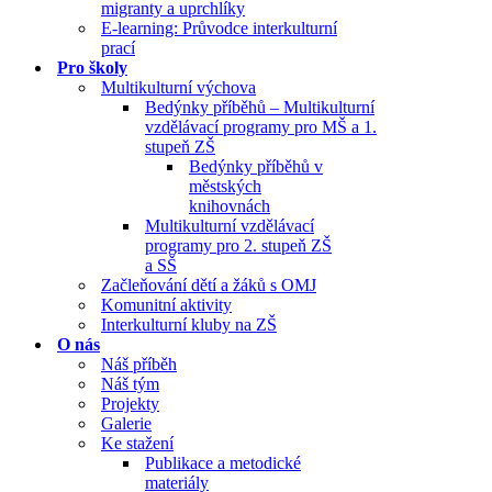
migranty a uprchlíky
E-learning: Průvodce interkulturní
prací
Pro školy
Multikulturní výchova
Bedýnky příběhů – Multikulturní
vzdělávací programy pro MŠ a 1.
stupeň ZŠ
Bedýnky příběhů v
městských
knihovnách
Multikulturní vzdělávací
programy pro 2. stupeň ZŠ
a SŠ
Začleňování dětí a žáků s OMJ
Komunitní aktivity
Interkulturní kluby na ZŠ
O nás
Náš příběh
Náš tým
Projekty
Galerie
Ke stažení
Publikace a metodické
materiály