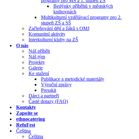
programy pro MŠ a 1. stupeň ZŠ
Bedýnky příběhů v městských
knihovnách
Multikulturní vzdělávací programy pro 2.
stupeň ZŠ a SŠ
Začleňování dětí a žáků s OMJ
Komunitní aktivity
Interkulturní kluby na ZŠ
O nás
Náš příběh
Náš tým
Projekty
Galerie
Ke stažení
Publikace a metodické materiály
Výroční zprávy
Presskit
Dárci a partneři
Časté dotazy (FAQ)
Kontakty
Zapojte se
ethnocatering
RefuFest
Čeština
Čeština