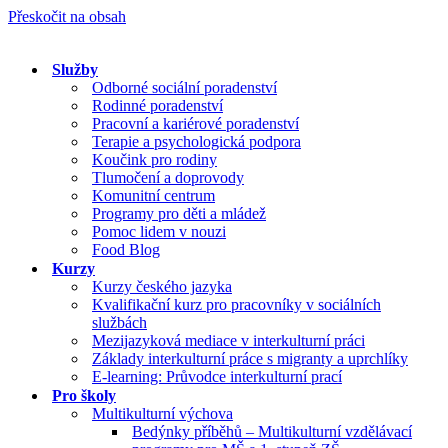
Přeskočit na obsah
Služby
Odborné sociální poradenství
Rodinné poradenství
Pracovní a kariérové poradenství
Terapie a psychologická podpora
Koučink pro rodiny
Tlumočení a doprovody
Komunitní centrum
Programy pro děti a mládež
Pomoc lidem v nouzi
Food Blog
Kurzy
Kurzy českého jazyka
Kvalifikační kurz pro pracovníky v sociálních
službách
Mezijazyková mediace v interkulturní práci
Základy interkulturní práce s migranty a uprchlíky
E-learning: Průvodce interkulturní prací
Pro školy
Multikulturní výchova
Bedýnky příběhů – Multikulturní vzdělávací