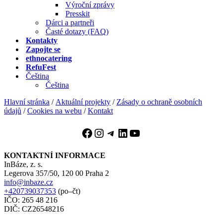
Výroční zprávy
Presskit
Dárci a partneři
Časté dotazy (FAQ)
Kontakty
Zapojte se
ethnocatering
RefuFest
Čeština
Čeština
Hlavní stránka
/
Aktuální projekty
/
Zásady o ochraně osobních
údajů
/
Cookies na webu
/
Kontakt
Facebook
Instagram
Telegram
LinkedIn
YouTube
KONTAKTNÍ INFORMACE
InBáze, z. s.
Legerova 357/50, 120 00 Praha 2
info@inbaze.cz
+420739037353
(po–čt)
IČO: 265 48 216
DIČ: CZ26548216