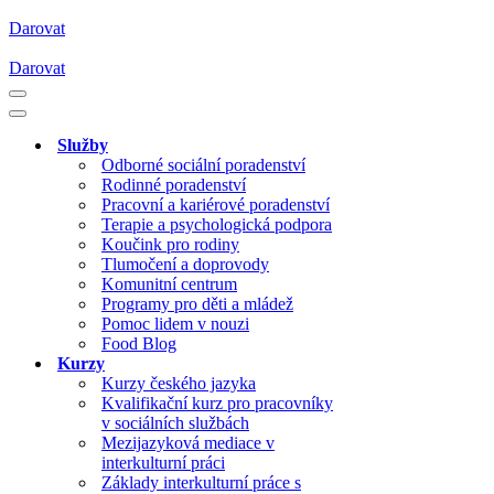
Darovat
Darovat
Navigační
menu
Navigační
menu
Služby
Odborné sociální poradenství
Rodinné poradenství
Pracovní a kariérové poradenství
Terapie a psychologická podpora
Koučink pro rodiny
Tlumočení a doprovody
Komunitní centrum
Programy pro děti a mládež
Pomoc lidem v nouzi
Food Blog
Kurzy
Kurzy českého jazyka
Kvalifikační kurz pro pracovníky
v sociálních službách
Mezijazyková mediace v
interkulturní práci
Základy interkulturní práce s