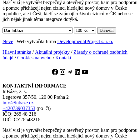
Naší vizí je vytvářet bezpečný a otevřený prostor, kam pro podporou
a pomoc přicházejí nejen cizinci hledající nový domov v České
republice, ale i Češi, kteří se zajímají o život cizinců v ČR nebo se
jich nějak jinak téma integrace dotýká.
Darovat
Neve
| Web vytvořila firma
Development4Project s. r. o.
Hlavní stránka
/
Aktuální projekty
/
Zásady o ochraně osobních
údajů
/
Cookies na webu
/
Kontakt
Facebook
Instagram
Telegram
LinkedIn
YouTube
KONTAKTNÍ INFORMACE
InBáze, z. s.
Legerova 357/50, 120 00 Praha 2
info@inbaze.cz
+420739037353
(po–čt)
IČO: 265 48 216
DIČ: CZ26548216
Naší vizí je vytvářet bezpečný a otevřený prostor, kam pro podporou
a pomoc přicházejí nejen cizinci hledající nový domov v České