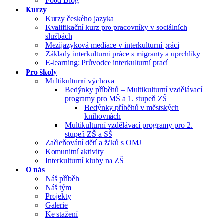
Food Blog
Kurzy
Kurzy českého jazyka
Kvalifikační kurz pro pracovníky v sociálních
službách
Mezijazyková mediace v interkulturní práci
Základy interkulturní práce s migranty a uprchlíky
E-learning: Průvodce interkulturní prací
Pro školy
Multikulturní výchova
Bedýnky příběhů – Multikulturní vzdělávací
programy pro MŠ a 1. stupeň ZŠ
Bedýnky příběhů v městských
knihovnách
Multikulturní vzdělávací programy pro 2.
stupeň ZŠ a SŠ
Začleňování dětí a žáků s OMJ
Komunitní aktivity
Interkulturní kluby na ZŠ
O nás
Náš příběh
Náš tým
Projekty
Galerie
Ke stažení