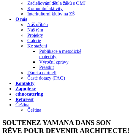
Začleňování dětí a žáků s OMJ
Komunitní aktivity
Interkulturní kluby na ZŠ
O nás
Náš příběh
Náš tým
Projekty
Galerie
Ke stažení
Publikace a metodické
materiály
Výroční zprávy
Presskit
Dárci a partneři
Časté dotazy (FAQ)
Kontakty
Zapojte se
ethnocatering
RefuFest
Čeština
Čeština
SOUTENEZ YAMANA DANS SON
RÊVE POUR DEVENIR ARCHITECTE!