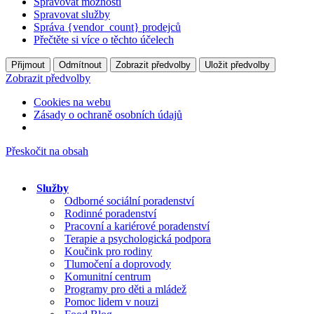
Spravovat možnosti
Spravovat služby
Správa {vendor_count} prodejců
Přečtěte si více o těchto účelech
Přijmout
Odmítnout
Zobrazit předvolby
Uložit předvolby
Zobrazit předvolby
Cookies na webu
Zásady o ochraně osobních údajů
Přeskočit na obsah
Služby
Odborné sociální poradenství
Rodinné poradenství
Pracovní a kariérové poradenství
Terapie a psychologická podpora
Koučink pro rodiny
Tlumočení a doprovody
Komunitní centrum
Programy pro děti a mládež
Pomoc lidem v nouzi