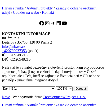
Hlavní stránka
/
Aktuální projekty
/
Zásady o ochraně osobních
údajů
/
Cookies na webu
/
Kontakt
Facebook
Instagram
Telegram
LinkedIn
YouTube
KONTAKTNÍ INFORMACE
InBáze, z. s.
Legerova 357/50, 120 00 Praha 2
info@inbaze.cz
+420739037353
(po–čt)
IČO: 265 48 216
DIČ: CZ26548216
Naší vizí je vytvářet bezpečný a otevřený prostor, kam pro podporou
a pomoc přicházejí nejen cizinci hledající nový domov v České
republice, ale i Češi, kteří se zajímají o život cizinců v ČR nebo se
jich nějak jinak téma integrace dotýká.
Darovat
Neve
| Web vytvořila firma
Development4Project s. r. o.
Hlavní stránka
/
Aktuální projekty
/
Zásady o ochraně osobních