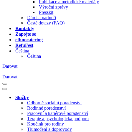
Publikace a metodické materiály
Výroční zprávy
Presskit
Dárci a partneři
Časté dotazy (FAQ)
Kontakty
Zapojte se
ethnocatering
RefuFest
Čeština
Čeština
Darovat
Darovat
Navigační
menu
Navigační
menu
Služby
Odborné sociální poradenství
Rodinné poradenství
Pracovní a kariérové poradenství
Terapie a psychologická podpora
Koučink pro rodiny
Tlumočení a doprovody