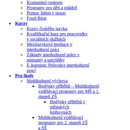
Komunitní centrum
Programy pro děti a mládež
Pomoc lidem v nouzi
Food Blog
Kurzy
Kurzy českého jazyka
Kvalifikační kurz pro pracovníky
v sociálních službách
Mezijazyková mediace v
interkulturní práci
Základy interkulturní práce s
migranty a uprchlíky
E-learning: Průvodce interkulturní
prací
Pro školy
Multikulturní výchova
Bedýnky příběhů – Multikulturní
vzdělávací programy pro MŠ a 1.
stupeň ZŠ
Bedýnky příběhů v
městských
knihovnách
Multikulturní vzdělávací
programy pro 2. stupeň ZŠ
a SŠ