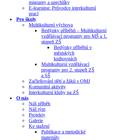
migranty a uprchlíky
E-learning: Průvodce interkulturní
prací
Pro školy
Multikulturní výchova
Bedýnky příběhů – Multikulturní
vzdělávací programy pro MŠ a 1.
stupeň ZŠ
Bedýnky příběhů v
městských
knihovnách
Multikulturní vzdělávací
programy pro 2. stupeň ZŠ
a SŠ
Začleňování dětí a žáků s OMJ
Komunitní aktivity
Interkulturní kluby na ZŠ
O nás
Náš příběh
Náš tým
Projekty
Galerie
Ke stažení
Publikace a metodické
materiály