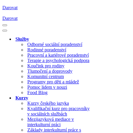
Darovat
Darovat
Navigační
menu
Navigační
menu
Služby
Odborné sociální poradenství
Rodinné poradenství
Pracovní a kariérové poradenství
Terapie a psychologická podpora
Koučink pro rodiny
Tlumočení a doprovody
Komunitní centrum
Programy pro děti a mládež
Pomoc lidem v nouzi
Food Blog
Kurzy
Kurzy českého jazyka
Kvalifikační kurz pro pracovníky
v sociálních službách
Mezijazyková mediace v
interkulturní práci
Základy interkulturní práce s