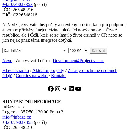
+420739037353
(po–čt)
IČO: 265 48 216
DIČ: CZ26548216
Naší vizí je vytvářet bezpečný a otevřený prostor, kam pro podporou
a pomoc přicházejí nejen cizinci hledající nový domov v České
republice, ale i Češi, kteří se zajímají o život cizinců v ČR nebo se
jich nějak jinak téma integrace dotýká.
Darovat
Neve
| Web vytvořila firma
Development4Project s. r. o.
Hlavní stránka
/
Aktuální projekty
/
Zásady o ochraně osobních
údajů
/
Cookies na webu
/
Kontakt
Facebook
Instagram
Telegram
LinkedIn
YouTube
KONTAKTNÍ INFORMACE
InBáze, z. s.
Legerova 357/50, 120 00 Praha 2
info@inbaze.cz
+420739037353
(po–čt)
IČO: 265 48 216