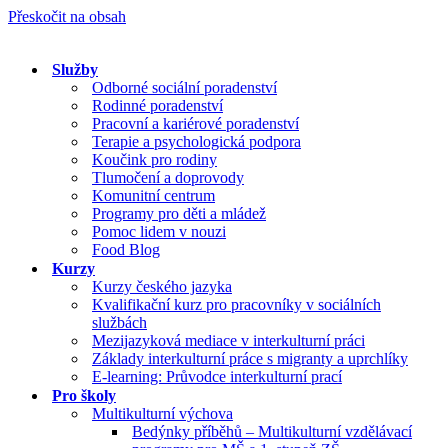
Přeskočit na obsah
Služby
Odborné sociální poradenství
Rodinné poradenství
Pracovní a kariérové poradenství
Terapie a psychologická podpora
Koučink pro rodiny
Tlumočení a doprovody
Komunitní centrum
Programy pro děti a mládež
Pomoc lidem v nouzi
Food Blog
Kurzy
Kurzy českého jazyka
Kvalifikační kurz pro pracovníky v sociálních
službách
Mezijazyková mediace v interkulturní práci
Základy interkulturní práce s migranty a uprchlíky
E-learning: Průvodce interkulturní prací
Pro školy
Multikulturní výchova
Bedýnky příběhů – Multikulturní vzdělávací