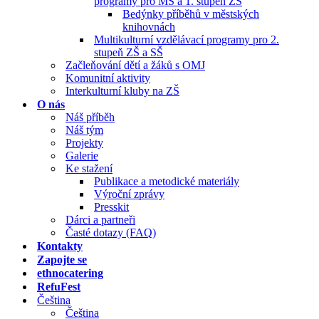
programy pro MŠ a 1. stupeň ZŠ
Bedýnky příběhů v městských
knihovnách
Multikulturní vzdělávací programy pro 2.
stupeň ZŠ a SŠ
Začleňování dětí a žáků s OMJ
Komunitní aktivity
Interkulturní kluby na ZŠ
O nás
Náš příběh
Náš tým
Projekty
Galerie
Ke stažení
Publikace a metodické materiály
Výroční zprávy
Presskit
Dárci a partneři
Časté dotazy (FAQ)
Kontakty
Zapojte se
ethnocatering
RefuFest
Čeština
Čeština