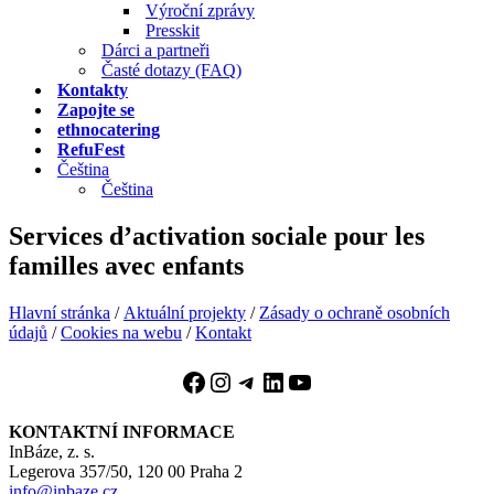
Výroční zprávy
Presskit
Dárci a partneři
Časté dotazy (FAQ)
Kontakty
Zapojte se
ethnocatering
RefuFest
Čeština
Čeština
Services d’activation sociale pour les
familles avec enfants
Hlavní stránka
/
Aktuální projekty
/
Zásady o ochraně osobních
údajů
/
Cookies na webu
/
Kontakt
Facebook
Instagram
Telegram
LinkedIn
YouTube
KONTAKTNÍ INFORMACE
InBáze, z. s.
Legerova 357/50, 120 00 Praha 2
info@inbaze.cz