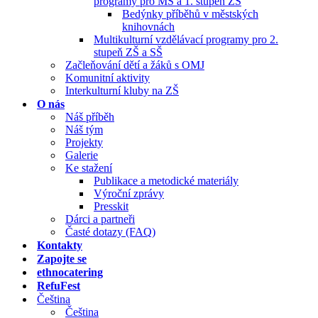
programy pro MŠ a 1. stupeň ZŠ
Bedýnky příběhů v městských
knihovnách
Multikulturní vzdělávací programy pro 2.
stupeň ZŠ a SŠ
Začleňování dětí a žáků s OMJ
Komunitní aktivity
Interkulturní kluby na ZŠ
O nás
Náš příběh
Náš tým
Projekty
Galerie
Ke stažení
Publikace a metodické materiály
Výroční zprávy
Presskit
Dárci a partneři
Časté dotazy (FAQ)
Kontakty
Zapojte se
ethnocatering
RefuFest
Čeština
Čeština