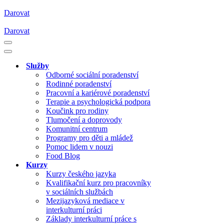
Darovat
Darovat
Navigační
menu
Navigační
menu
Služby
Odborné sociální poradenství
Rodinné poradenství
Pracovní a kariérové poradenství
Terapie a psychologická podpora
Koučink pro rodiny
Tlumočení a doprovody
Komunitní centrum
Programy pro děti a mládež
Pomoc lidem v nouzi
Food Blog
Kurzy
Kurzy českého jazyka
Kvalifikační kurz pro pracovníky
v sociálních službách
Mezijazyková mediace v
interkulturní práci
Základy interkulturní práce s