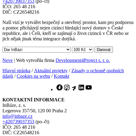
+420739037353
(po–čt)
IČO: 265 48 216
DIČ: CZ26548216
Naší vizí je vytvářet bezpečný a otevřený prostor, kam pro podporou
a pomoc přicházejí nejen cizinci hledající nový domov v České
republice, ale i Češi, kteří se zajímají o život cizinců v ČR nebo se
jich nějak jinak téma integrace dotýká.
Darovat
Neve
| Web vytvořila firma
Development4Project s. r. o.
Hlavní stránka
/
Aktuální projekty
/
Zásady o ochraně osobních
údajů
/
Cookies na webu
/
Kontakt
Facebook
Instagram
Telegram
LinkedIn
YouTube
KONTAKTNÍ INFORMACE
InBáze, z. s.
Legerova 357/50, 120 00 Praha 2
info@inbaze.cz
+420739037353
(po–čt)
IČO: 265 48 216
DIČ: CZ26548216