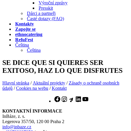
Výroční zprávy
Presskit
Dárci a partneři
Časté dotazy (FAQ)
Kontakty
Zapojte se
ethnocatering
RefuFest
Čeština
Čeština
SE DICE QUE SI QUIERES SER
EXITOSO, HAZ LO QUE DISFRUTES
Hlavní stránka
/
Aktuální projekty
/
Zásady o ochraně osobních
údajů
/
Cookies na webu
/
Kontakt
Facebook
Instagram
Telegram
LinkedIn
YouTube
KONTAKTNÍ INFORMACE
InBáze, z. s.
Legerova 357/50, 120 00 Praha 2
info@inbaze.cz