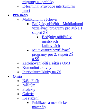
migranty a uprchlíky
E-learning: Průvodce interkulturní
prací
Pro školy
Multikulturní výchova
Bedýnky příběhů – Multikulturní
vzdělávací programy pro MŠ a 1.
stupeň ZŠ
Bedýnky příběhů v
městských
knihovnách
Multikulturní vzdělávací
programy pro 2. stupeň ZŠ
a SŠ
Začleňování dětí a žáků s OMJ
Komunitní aktivity
Interkulturní kluby na ZŠ
O nás
Náš příběh
Náš tým
Projekty
Galerie
Ke stažení
Publikace a metodické
materiály