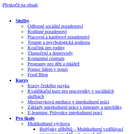
Přeskočit na obsah
Služby
Odborné sociální poradenství
Rodinné poradenství
Pracovní a kariérové poradenství
Terapie a psychologická podpora
Koučink pro rodiny
Tlumočení a doprovody
Komunitní centrum
Programy pro děti a mládež
Pomoc lidem v nouzi
Food Blog
Kurzy
Kurzy českého jazyka
Kvalifikační kurz pro pracovníky v sociálních
službách
Mezijazyková mediace v interkulturní práci
Základy interkulturní práce s migranty a uprchlíky
E-learning: Průvodce interkulturní prací
Pro školy
Multikulturní výchova
Bedýnky příběhů – Multikulturní vzdělávací