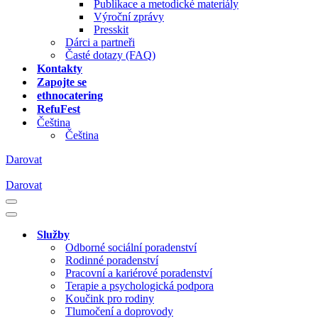
Publikace a metodické materiály
Výroční zprávy
Presskit
Dárci a partneři
Časté dotazy (FAQ)
Kontakty
Zapojte se
ethnocatering
RefuFest
Čeština
Čeština
Darovat
Darovat
Navigační
menu
Navigační
menu
Služby
Odborné sociální poradenství
Rodinné poradenství
Pracovní a kariérové poradenství
Terapie a psychologická podpora
Koučink pro rodiny
Tlumočení a doprovody