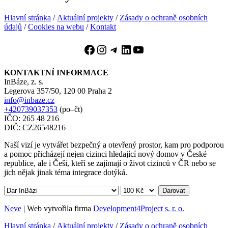
Hlavní stránka
/
Aktuální projekty
/
Zásady o ochraně osobních
údajů
/
Cookies na webu
/
Kontakt
Facebook
Instagram
Telegram
LinkedIn
YouTube
KONTAKTNÍ INFORMACE
InBáze, z. s.
Legerova 357/50, 120 00 Praha 2
info@inbaze.cz
+420739037353
(po–čt)
IČO: 265 48 216
DIČ: CZ26548216
Naší vizí je vytvářet bezpečný a otevřený prostor, kam pro podporou
a pomoc přicházejí nejen cizinci hledající nový domov v České
republice, ale i Češi, kteří se zajímají o život cizinců v ČR nebo se
jich nějak jinak téma integrace dotýká.
Darovat
Neve
| Web vytvořila firma
Development4Project s. r. o.
Hlavní stránka
/
Aktuální projekty
/
Zásady o ochraně osobních