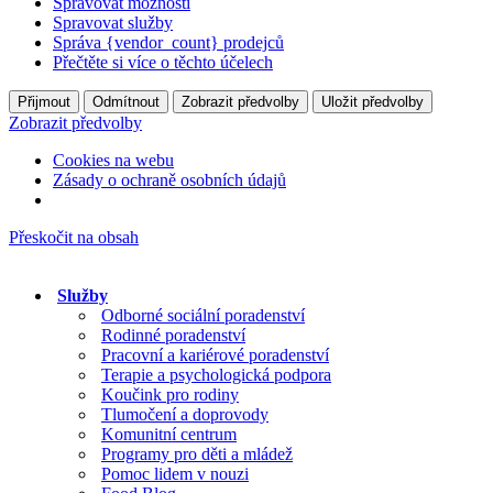
Spravovat možnosti
Spravovat služby
Správa {vendor_count} prodejců
Přečtěte si více o těchto účelech
Přijmout
Odmítnout
Zobrazit předvolby
Uložit předvolby
Zobrazit předvolby
Cookies na webu
Zásady o ochraně osobních údajů
Přeskočit na obsah
Služby
Odborné sociální poradenství
Rodinné poradenství
Pracovní a kariérové poradenství
Terapie a psychologická podpora
Koučink pro rodiny
Tlumočení a doprovody
Komunitní centrum
Programy pro děti a mládež
Pomoc lidem v nouzi