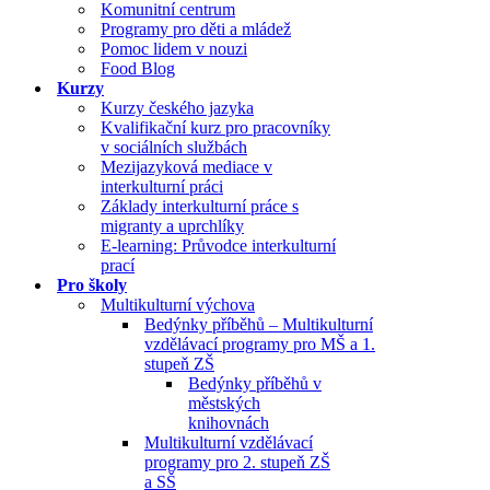
Komunitní centrum
Programy pro děti a mládež
Pomoc lidem v nouzi
Food Blog
Kurzy
Kurzy českého jazyka
Kvalifikační kurz pro pracovníky
v sociálních službách
Mezijazyková mediace v
interkulturní práci
Základy interkulturní práce s
migranty a uprchlíky
E-learning: Průvodce interkulturní
prací
Pro školy
Multikulturní výchova
Bedýnky příběhů – Multikulturní
vzdělávací programy pro MŠ a 1.
stupeň ZŠ
Bedýnky příběhů v
městských
knihovnách
Multikulturní vzdělávací
programy pro 2. stupeň ZŠ
a SŠ