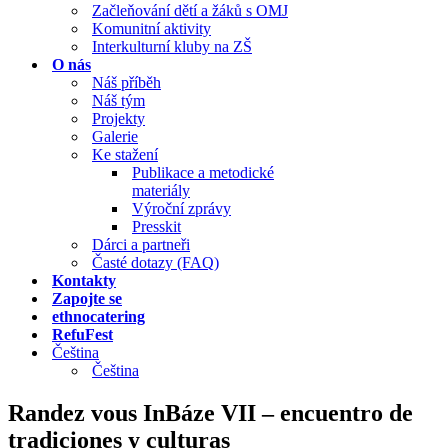
Začleňování dětí a žáků s OMJ
Komunitní aktivity
Interkulturní kluby na ZŠ
O nás
Náš příběh
Náš tým
Projekty
Galerie
Ke stažení
Publikace a metodické
materiály
Výroční zprávy
Presskit
Dárci a partneři
Časté dotazy (FAQ)
Kontakty
Zapojte se
ethnocatering
RefuFest
Čeština
Čeština
Randez vous InBáze VII – encuentro de
tradiciones y culturas