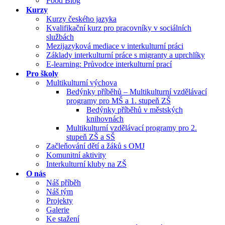
Food Blog
Kurzy
Kurzy českého jazyka
Kvalifikační kurz pro pracovníky v sociálních
službách
Mezijazyková mediace v interkulturní práci
Základy interkulturní práce s migranty a uprchlíky
E-learning: Průvodce interkulturní prací
Pro školy
Multikulturní výchova
Bedýnky příběhů – Multikulturní vzdělávací
programy pro MŠ a 1. stupeň ZŠ
Bedýnky příběhů v městských
knihovnách
Multikulturní vzdělávací programy pro 2.
stupeň ZŠ a SŠ
Začleňování dětí a žáků s OMJ
Komunitní aktivity
Interkulturní kluby na ZŠ
O nás
Náš příběh
Náš tým
Projekty
Galerie
Ke stažení