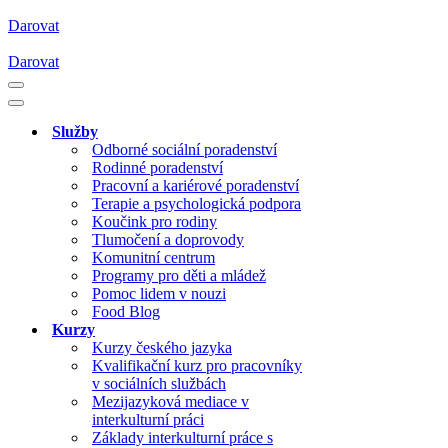
Darovat
Darovat
Navigační
menu
Navigační
menu
Služby
Odborné sociální poradenství
Rodinné poradenství
Pracovní a kariérové poradenství
Terapie a psychologická podpora
Koučink pro rodiny
Tlumočení a doprovody
Komunitní centrum
Programy pro děti a mládež
Pomoc lidem v nouzi
Food Blog
Kurzy
Kurzy českého jazyka
Kvalifikační kurz pro pracovníky
v sociálních službách
Mezijazyková mediace v
interkulturní práci
Základy interkulturní práce s