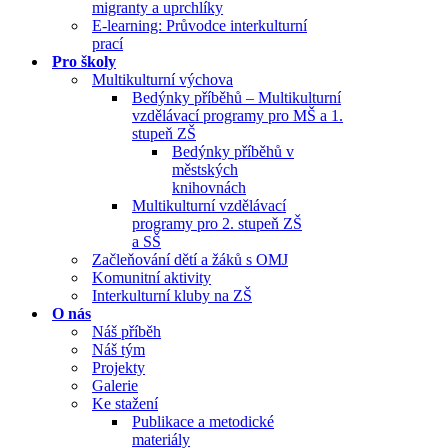
migranty a uprchlíky
E-learning: Průvodce interkulturní
prací
Pro školy
Multikulturní výchova
Bedýnky příběhů – Multikulturní
vzdělávací programy pro MŠ a 1.
stupeň ZŠ
Bedýnky příběhů v
městských
knihovnách
Multikulturní vzdělávací
programy pro 2. stupeň ZŠ
a SŠ
Začleňování dětí a žáků s OMJ
Komunitní aktivity
Interkulturní kluby na ZŠ
O nás
Náš příběh
Náš tým
Projekty
Galerie
Ke stažení
Publikace a metodické
materiály