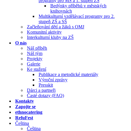
programy pro MŠ a 1. stupeň ZŠ
Bedýnky příběhů v městských
knihovnách
Multikulturní vzdělávací programy pro 2.
stupeň ZŠ a SŠ
Začleňování dětí a žáků s OMJ
Komunitní aktivity
Interkulturní kluby na ZŠ
O nás
Náš příběh
Náš tým
Projekty
Galerie
Ke stažení
Publikace a metodické materiály
Výroční zprávy
Presskit
Dárci a partneři
Časté dotazy (FAQ)
Kontakty
Zapojte se
ethnocatering
RefuFest
Čeština
Čeština