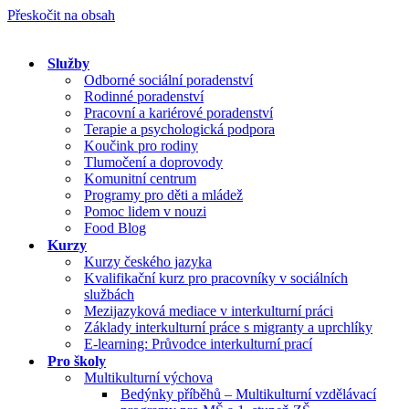
Přeskočit na obsah
Služby
Odborné sociální poradenství
Rodinné poradenství
Pracovní a kariérové poradenství
Terapie a psychologická podpora
Koučink pro rodiny
Tlumočení a doprovody
Komunitní centrum
Programy pro děti a mládež
Pomoc lidem v nouzi
Food Blog
Kurzy
Kurzy českého jazyka
Kvalifikační kurz pro pracovníky v sociálních
službách
Mezijazyková mediace v interkulturní práci
Základy interkulturní práce s migranty a uprchlíky
E-learning: Průvodce interkulturní prací
Pro školy
Multikulturní výchova
Bedýnky příběhů – Multikulturní vzdělávací