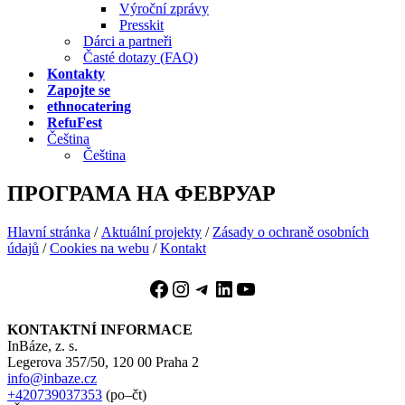
Výroční zprávy
Presskit
Dárci a partneři
Časté dotazy (FAQ)
Kontakty
Zapojte se
ethnocatering
RefuFest
Čeština
Čeština
ПРОГРАМА НА ФЕВРУАР
Hlavní stránka
/
Aktuální projekty
/
Zásady o ochraně osobních
údajů
/
Cookies na webu
/
Kontakt
Facebook
Instagram
Telegram
LinkedIn
YouTube
KONTAKTNÍ INFORMACE
InBáze, z. s.
Legerova 357/50, 120 00 Praha 2
info@inbaze.cz
+420739037353
(po–čt)