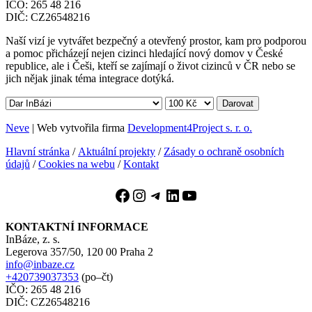
IČO: 265 48 216
DIČ: CZ26548216
Naší vizí je vytvářet bezpečný a otevřený prostor, kam pro podporou
a pomoc přicházejí nejen cizinci hledající nový domov v České
republice, ale i Češi, kteří se zajímají o život cizinců v ČR nebo se
jich nějak jinak téma integrace dotýká.
Darovat
Neve
| Web vytvořila firma
Development4Project s. r. o.
Hlavní stránka
/
Aktuální projekty
/
Zásady o ochraně osobních
údajů
/
Cookies na webu
/
Kontakt
Facebook
Instagram
Telegram
LinkedIn
YouTube
KONTAKTNÍ INFORMACE
InBáze, z. s.
Legerova 357/50, 120 00 Praha 2
info@inbaze.cz
+420739037353
(po–čt)
IČO: 265 48 216
DIČ: CZ26548216