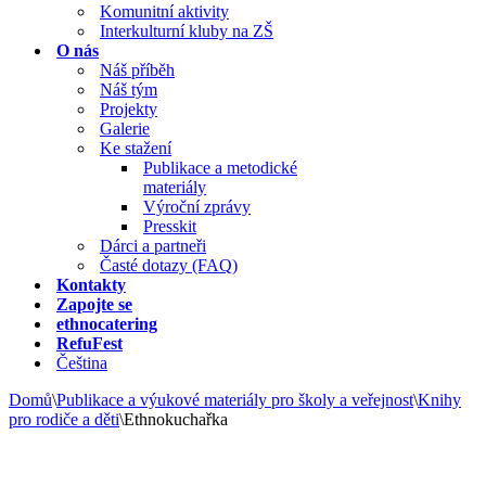
Komunitní aktivity
Interkulturní kluby na ZŠ
O nás
Náš příběh
Náš tým
Projekty
Galerie
Ke stažení
Publikace a metodické
materiály
Výroční zprávy
Presskit
Dárci a partneři
Časté dotazy (FAQ)
Kontakty
Zapojte se
ethnocatering
RefuFest
Čeština
Domů
\
Publikace a výukové materiály pro školy a veřejnost
\
Knihy
pro rodiče a děti
\
Ethnokuchařka