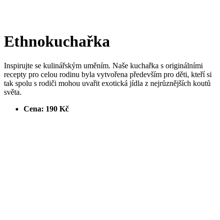
Ethnokuchařka
Inspirujte se kulinářským uměním. Naše kuchařka s originálními
recepty pro celou rodinu byla vytvořena především pro děti, kteří si
tak spolu s rodiči mohou uvařit exotická jídla z nejrůznějších koutů
světa.
Cena: 190 Kč
Objednávky přijímáme na mailu
prodej@inbaze.cz
(pouze osobní
odběr v Praze)
Kategorie:
Knihy pro rodiče a děti
Související produkty
Kniha pohádek Bylo nebylo