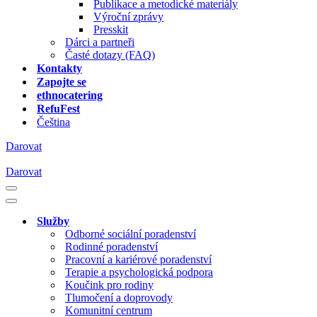
Publikace a metodické materiály
Výroční zprávy
Presskit
Dárci a partneři
Časté dotazy (FAQ)
Kontakty
Zapojte se
ethnocatering
RefuFest
Čeština
Darovat
Darovat
Navigační
menu
Navigační
menu
Služby
Odborné sociální poradenství
Rodinné poradenství
Pracovní a kariérové poradenství
Terapie a psychologická podpora
Koučink pro rodiny
Tlumočení a doprovody
Komunitní centrum