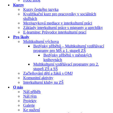
Food Blog
Kurzy
Kurzy českého jazyka
Kvalifikační kurz pro pracovníky v sociálních
službách
Mezijazyková mediace v interkulturní práci
Základy interkulturní práce s migranty a uprchlíky
E-learning: Průvodce interkulturní prací
Pro školy
Multikulturní výchova
Bedýnky příběhů – Multikulturní vzdělávací
programy pro MŠ a 1. stupeň ZŠ
Bedýnky příběhů v městských
knihovnách
Multikulturní vzdělávací programy pro 2.
stupeň ZŠ a SŠ
Začleňování dětí a žáků s OMJ
Komunitní aktivity
Interkulturní kluby na ZŠ
O nás
Náš příběh
Náš tým
Projekty
Galerie
Ke stažení