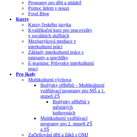
Programy pro děti a mládež
Pomoc lidem v nouzi
Food Blog
Kurzy
Kurzy českého jazyka
Kvalifikační kurz pro pracovníky
v sociálních službách
Mezijazyková mediace v
interkulturní práci
Základy interkulturní práce s
migranty a uprchlíky
E-learning: Průvodce interkulturní
prací
Pro školy
Multikulturní výchova
Bedýnky příběhů – Multikulturní
vzdělávací programy pro MŠ a 1.
stupeň ZŠ
Bedýnky příběhů v
městských
knihovnách
Multikulturní vzdělávací
programy pro 2. stupeň ZŠ
a SŠ
Začleňování dětí a žáků s OMJ