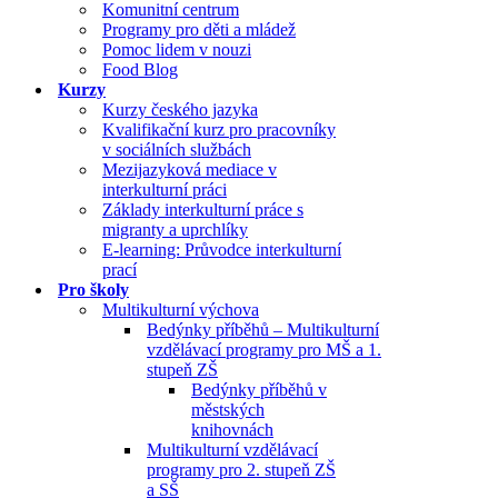
Komunitní centrum
Programy pro děti a mládež
Pomoc lidem v nouzi
Food Blog
Kurzy
Kurzy českého jazyka
Kvalifikační kurz pro pracovníky
v sociálních službách
Mezijazyková mediace v
interkulturní práci
Základy interkulturní práce s
migranty a uprchlíky
E-learning: Průvodce interkulturní
prací
Pro školy
Multikulturní výchova
Bedýnky příběhů – Multikulturní
vzdělávací programy pro MŠ a 1.
stupeň ZŠ
Bedýnky příběhů v
městských
knihovnách
Multikulturní vzdělávací
programy pro 2. stupeň ZŠ
a SŠ