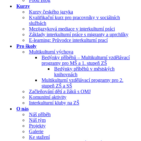
Food Blog
Kurzy
Kurzy českého jazyka
Kvalifikační kurz pro pracovníky v sociálních
službách
Mezijazyková mediace v interkulturní práci
Základy interkulturní práce s migranty a uprchlíky
E-learning: Průvodce interkulturní prací
Pro školy
Multikulturní výchova
Bedýnky příběhů – Multikulturní vzdělávací
programy pro MŠ a 1. stupeň ZŠ
Bedýnky příběhů v městských
knihovnách
Multikulturní vzdělávací programy pro 2.
stupeň ZŠ a SŠ
Začleňování dětí a žáků s OMJ
Komunitní aktivity
Interkulturní kluby na ZŠ
O nás
Náš příběh
Náš tým
Projekty
Galerie
Ke stažení