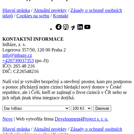
Hlavní stránka
/
Aktuální projekty
/
Zásady o ochraně osobních
údajů
/
Cookies na webu
/
Kontakt
Facebook
Instagram
Telegram
LinkedIn
YouTube
KONTAKTNÍ INFORMACE
InBáze, z. s.
Legerova 357/50, 120 00 Praha 2
info@inbaze.cz
+420739037353
(po–čt)
IČO: 265 48 216
DIČ: CZ26548216
Naší vizí je vytvářet bezpečný a otevřený prostor, kam pro podporou
a pomoc přicházejí nejen cizinci hledající nový domov v České
republice, ale i Češi, kteří se zajímají o život cizinců v ČR nebo se
jich nějak jinak téma integrace dotýká.
Darovat
Neve
| Web vytvořila firma
Development4Project s. r. o.
Hlavní stránka
/
Aktuální projekty
/
Zásady o ochraně osobních