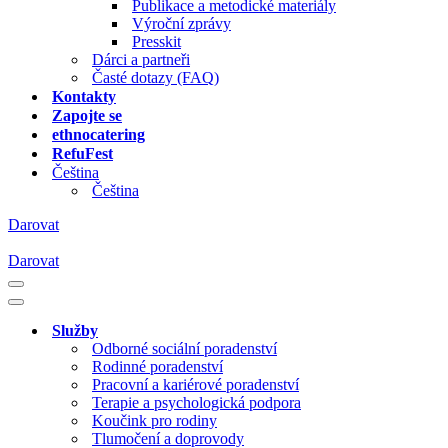
Publikace a metodické materiály
Výroční zprávy
Presskit
Dárci a partneři
Časté dotazy (FAQ)
Kontakty
Zapojte se
ethnocatering
RefuFest
Čeština
Čeština
Darovat
Darovat
Navigační
menu
Navigační
menu
Služby
Odborné sociální poradenství
Rodinné poradenství
Pracovní a kariérové poradenství
Terapie a psychologická podpora
Koučink pro rodiny
Tlumočení a doprovody