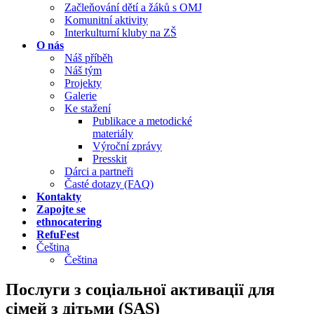
Začleňování dětí a žáků s OMJ
Komunitní aktivity
Interkulturní kluby na ZŠ
O nás
Náš příběh
Náš tým
Projekty
Galerie
Ke stažení
Publikace a metodické
materiály
Výroční zprávy
Presskit
Dárci a partneři
Časté dotazy (FAQ)
Kontakty
Zapojte se
ethnocatering
RefuFest
Čeština
Čeština
Послуги з соціальної активації для
сімей з дітьми (SAS)