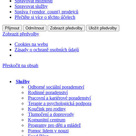
Spravovat možnosti
Spravovat služby
Správa {vendor_count} prodejců
Přečtěte si více o těchto účelech
Přijmout
Odmítnout
Zobrazit předvolby
Uložit předvolby
Zobrazit předvolby
Cookies na webu
Zásady o ochraně osobních údajů
Přeskočit na obsah
Služby
Odborné sociální poradenství
Rodinné poradenství
Pracovní a kariérové poradenství
Terapie a psychologická podpora
Koučink pro rodiny
Tlumočení a doprovody
Komunitní centrum
Programy pro děti a mládež
Pomoc lidem v nouzi