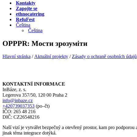
Kontakty
Zapojte se
ethnocatering
RefuFest
Čeština
Čeština
OPPPR: Мости зрозуміти
Hlavní stránka
/
Aktuální projekty
/
Zásady o ochraně osobních údajů
KONTAKTNÍ INFORMACE
InBáze, z. s.
Legerova 357/50, 120 00 Praha 2
info@inbaze.cz
+420739037353
(po–čt)
IČO: 265 48 216
DIČ: CZ26548216
Naší vizí je vytvářet bezpečný a otevřený prostor, kam pro podporou a 
jinak téma integrace dotýká.