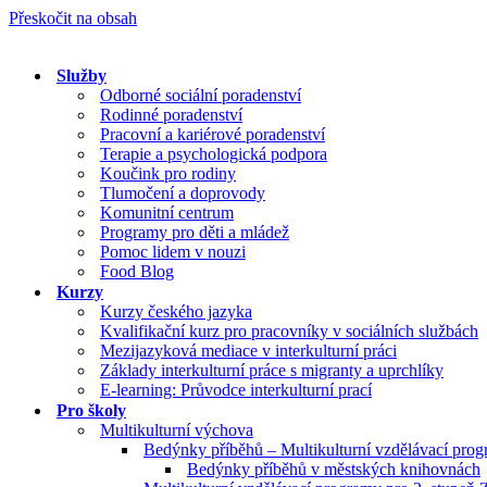
Přeskočit na obsah
Služby
Odborné sociální poradenství
Rodinné poradenství
Pracovní a kariérové poradenství
Terapie a psychologická podpora
Koučink pro rodiny
Tlumočení a doprovody
Komunitní centrum
Programy pro děti a mládež
Pomoc lidem v nouzi
Food Blog
Kurzy
Kurzy českého jazyka
Kvalifikační kurz pro pracovníky v sociálních službách
Mezijazyková mediace v interkulturní práci
Základy interkulturní práce s migranty a uprchlíky
E-learning: Průvodce interkulturní prací
Pro školy
Multikulturní výchova
Bedýnky příběhů – Multikulturní vzdělávací pro
Bedýnky příběhů v městských knihovnách