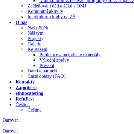
Multikulturní vzdělávací programy pro 2. stupeň 
Začleňování dětí a žáků s OMJ
Komunitní aktivity
Interkulturní kluby na ZŠ
O nás
Náš příběh
Náš tým
Projekty
Galerie
Ke stažení
Publikace a metodické materiály
Výroční zprávy
Presskit
Dárci a partneři
Časté dotazy (FAQ)
Kontakty
Zapojte se
ethnocatering
RefuFest
Čeština
Čeština
Darovat
Darovat