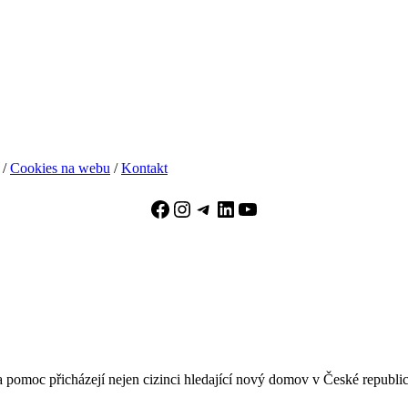
/
Cookies na webu
/
Kontakt
Facebook
Instagram
Telegram
LinkedIn
YouTube
pomoc přicházejí nejen cizinci hledající nový domov v České republice, 