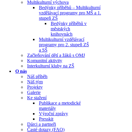
Multikulturní výchova
Bedýnky příběhů – Multikulturní
vzdělávací programy pro MŠ a 1.
stupeň ZŠ
Bedýnky příběhů v
městských
knihovnách
Multikulturní vzdělávací
programy pro 2. stupeň ZŠ
a SŠ
Začleňování dětí a žáků s OMJ
Komunitní aktivity
Interkulturní kluby na ZŠ
O nás
Náš příběh
Náš tým
Projekty
Galerie
Ke stažení
Publikace a metodické
materiály
Výroční zprávy
Presskit
Dárci a partneři
Časté dotazy (FAQ)