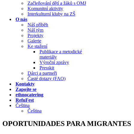
Začleňování dětí a žáků s OMJ
Komunitní aktivity
Interkulturní kluby na ZŠ
O nás
Náš příběh
Náš tým
Projekty
Galerie
Ke stažení
Publikace a metodické
materiály
Výroční zprávy
Presskit
Dárci a partneři
Časté dotazy (FAQ)
Kontakty
Zapojte se
ethnocatering
RefuFest
Čeština
Čeština
OPORTUNIDADES PARA MIGRANTES