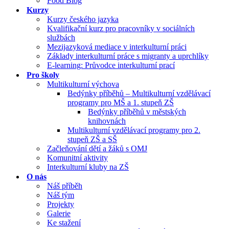
Food Blog
Kurzy
Kurzy českého jazyka
Kvalifikační kurz pro pracovníky v sociálních
službách
Mezijazyková mediace v interkulturní práci
Základy interkulturní práce s migranty a uprchlíky
E-learning: Průvodce interkulturní prací
Pro školy
Multikulturní výchova
Bedýnky příběhů – Multikulturní vzdělávací
programy pro MŠ a 1. stupeň ZŠ
Bedýnky příběhů v městských
knihovnách
Multikulturní vzdělávací programy pro 2.
stupeň ZŠ a SŠ
Začleňování dětí a žáků s OMJ
Komunitní aktivity
Interkulturní kluby na ZŠ
O nás
Náš příběh
Náš tým
Projekty
Galerie
Ke stažení