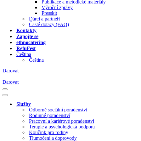
Publikace a metodické materiály
Výroční zprávy
Presskit
Dárci a partneři
Časté dotazy (FAQ)
Kontakty
Zapojte se
ethnocatering
RefuFest
Čeština
Čeština
Darovat
Darovat
Navigační
menu
Navigační
menu
Služby
Odborné sociální poradenství
Rodinné poradenství
Pracovní a kariérové poradenství
Terapie a psychologická podpora
Koučink pro rodiny
Tlumočení a doprovody