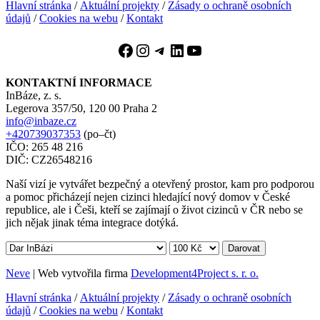
Hlavní stránka
/
Aktuální projekty
/
Zásady o ochraně osobních
údajů
/
Cookies na webu
/
Kontakt
Facebook
Instagram
Telegram
LinkedIn
YouTube
KONTAKTNÍ INFORMACE
InBáze, z. s.
Legerova 357/50, 120 00 Praha 2
info@inbaze.cz
+420739037353
(po–čt)
IČO: 265 48 216
DIČ: CZ26548216
Naší vizí je vytvářet bezpečný a otevřený prostor, kam pro podporou
a pomoc přicházejí nejen cizinci hledající nový domov v České
republice, ale i Češi, kteří se zajímají o život cizinců v ČR nebo se
jich nějak jinak téma integrace dotýká.
Darovat
Neve
| Web vytvořila firma
Development4Project s. r. o.
Hlavní stránka
/
Aktuální projekty
/
Zásady o ochraně osobních
údajů
/
Cookies na webu
/
Kontakt