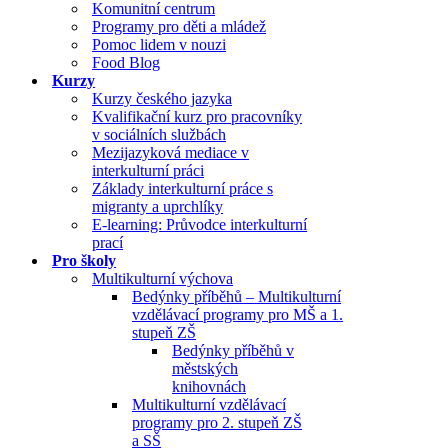
Komunitní centrum
Programy pro děti a mládež
Pomoc lidem v nouzi
Food Blog
Kurzy
Kurzy českého jazyka
Kvalifikační kurz pro pracovníky
v sociálních službách
Mezijazyková mediace v
interkulturní práci
Základy interkulturní práce s
migranty a uprchlíky
E-learning: Průvodce interkulturní
prací
Pro školy
Multikulturní výchova
Bedýnky příběhů – Multikulturní
vzdělávací programy pro MŠ a 1.
stupeň ZŠ
Bedýnky příběhů v
městských
knihovnách
Multikulturní vzdělávací
programy pro 2. stupeň ZŠ
a SŠ