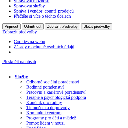
Spravovat možnosti
Spravovat služby
Správa {vendor_count} prodejců
Přečtěte si více o těchto účelech
Přijmout
Odmítnout
Zobrazit předvolby
Uložit předvolby
Zobrazit předvolby
Cookies na webu
Zásady o ochraně osobních údajů
Přeskočit na obsah
Služby
Odborné sociální poradenství
Rodinné poradenství
Pracovní a kariérové poradenství
Terapie a psychologická podpora
Koučink pro rodiny
Tlumočení a doprovody
Komunitní centrum
Programy pro děti a mládež
Pomoc lidem v nouzi